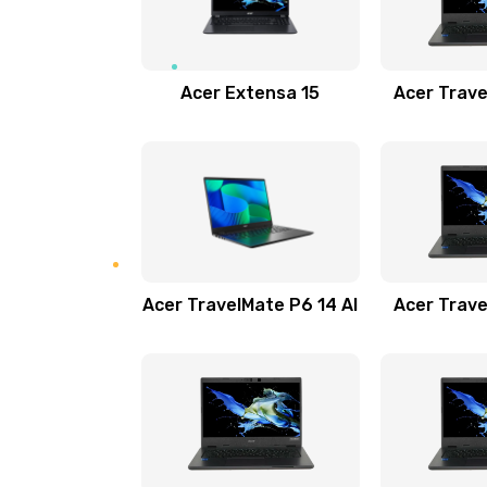
Замена USB порта
Замена звуковой карты
Acer Extensa 15
Acer Trave
Замена микрофона
Замена оперативной памяти
Замена процессора
Acer TravelMate P6 14 AI
Acer Trave
Замена системы охлаждения
Замена термопасты
Замена шлейфа матрицы