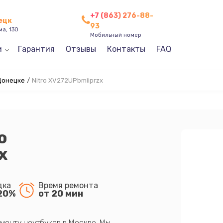
+7 (863) 276-88-
нецк
93
ма, 130
Мобильный номер
и
Гарантия
Отзывы
Контакты
FAQ
Донецке
/
Nitro XV272UPbmiiprzx
o
x
дка
Время ремонта
20%
от 20 мин
монту ноутбуков в Москве. Мы