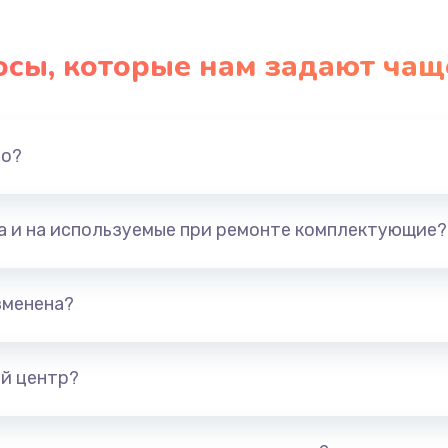
осы, которые нам задают чащ
но?
та и на используемые при ремонте комплектующие?
зменена?
й центр?