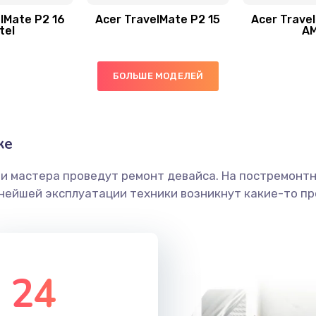
40 мин
2 года
lMate P2 16
Acer TravelMate P2 15
Acer Trave
tel
A
50 мин
3 года
БОЛЬШЕ МОДЕЛЕЙ
60 мин
2 года
30 мин
1 год
ке
ши мастера проведут ремонт девайса. На постремонт
30 мин
1 год
ьнейшей эксплуатации техники возникнут какие-то пр
60 мин
1 год
40 мин
1 год
24
40 мин
3 года