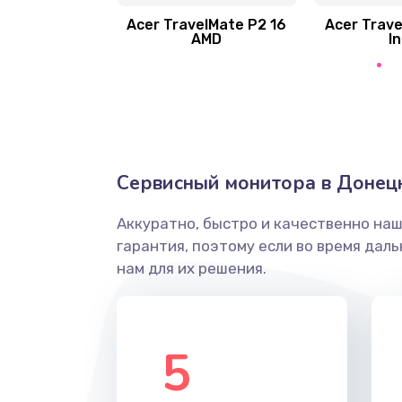
Замена экрана
Acer TravelMate P2 16
Acer Trave
AMD
In
Замена северного моста
Ремонт цепей питания
Замена жесткого диска
Сервисный монитора в Донец
Аккуратно, быстро и качественно на
Установка драйверов
гарантия, поэтому если во время дал
нам для их решения.
Замена вебкамеры
Ремонт петель крышки
5
Настройка Wi-Fi