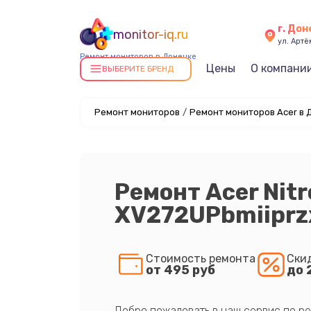
г. До
monitor-iq.ru
ул. Артё
Ремонт мониторов в Донецке
Цены
О компани
ВЫБЕРИТЕ БРЕНД
Ремонт мониторов
/
Ремонт мониторов Acer в 
Ремонт Acer Nitr
XV272UPbmiiprz
Стоимость ремонта
Ски
от 495 руб
до 
Добро пожаловать в наш сервис по ре