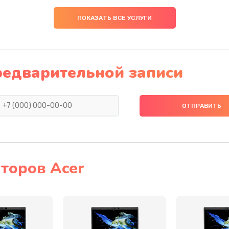
30 мин
1 год
ПОКАЗАТЬ ВСЕ УСЛУГИ
30 мин
1 год
50 мин
1 год
редварительной записи
20 мин
3 года
60 мин
2 года
40 мин
3 года
торов Acer
50 мин
2 года
50 мин
1 год