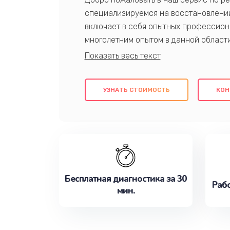
специализируемся на восстановлении
включает в себя опытных профессион
многолетним опытом в данной област
качественный ремонт с использовани
гарантируем качество всех проведенн
клиентам надежное и профессиональн
УЗНАТЬ СТОИМОСТЬ
КОН
потребности наилучшим образом. Не 
сейчас!
Бесплатная диагностика за 30
Рабо
мин.