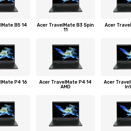
20 мин
3 года
30 мин
2 года
lMate B5 14
Acer TravelMate B3 Spin
Acer Trave
11
30 мин
3 года
40 мин
2 года
20 мин
1 год
lMate P4 16
Acer TravelMate P4 14
Acer Trave
AMD
In
20 мин
3 года
50 мин
3 года
60 мин
2 года