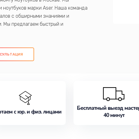
 ноутбуков марки Aser. Наша команда
алов с обширными знаниями и
и. Мы предлагаем быстрый и
ем оригинальных компонентов, а также
ых работ. Наша цель - предоставить
ое обслуживание, удовлетворяя их
СУЛЬТАЦИЯ
медлите записаться на ремонт уже
Бесплатный выезд масте
таем с юр. и физ. лицами
40 минут