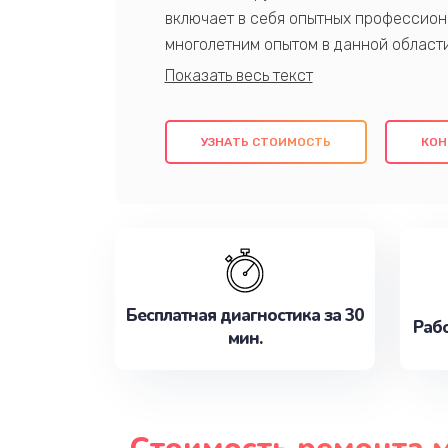
включает в себя опытных профессион
многолетним опытом в данной област
качественный ремонт с использовани
гарантируем качество всех проведенн
клиентам надежное и профессиональн
УЗНАТЬ СТОИМОСТЬ
КОН
потребности наилучшим образом. Не 
сейчас!
Бесплатная диагностика за 30
Рабо
мин.