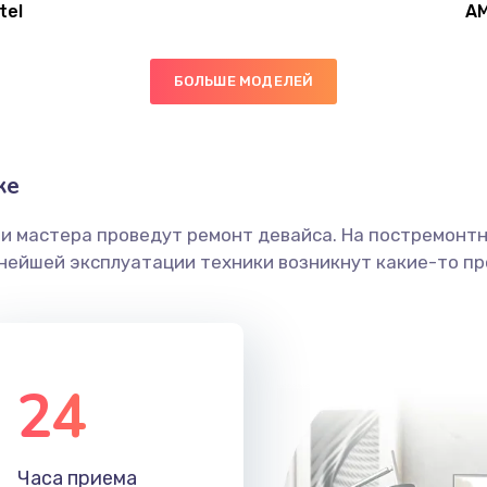
tel
A
20 мин
1 год
БОЛЬШЕ МОДЕЛЕЙ
40 мин
1 год
30 мин
3 года
ке
ши мастера проведут ремонт девайса. На постремонт
60 мин
2 года
ьнейшей эксплуатации техники возникнут какие-то пр
60 мин
3 года
30 мин
3 года
24
20 мин
3 года
Часа приема
30 мин
3 года