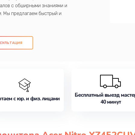
алов с обширными знаниями и
и. Мы предлагаем быстрый и
ем оригинальных компонентов, а также
ых работ. Наша цель - предоставить
ое обслуживание, удовлетворяя их
СУЛЬТАЦИЯ
медлите записаться на ремонт уже
Бесплатный выезд масте
таем с юр. и физ. лицами
40 минут