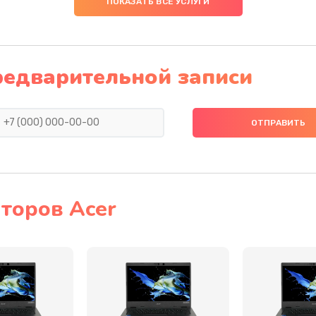
ПОКАЗАТЬ ВСЕ УСЛУГИ
50 мин
2 года
20 мин
2 года
редварительной записи
60 мин
3 года
60 мин
2 года
40 мин
1 год
торов Acer
50 мин
2 года
20 мин
3 года
60 мин
3 года