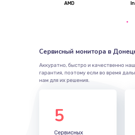
AMD
In
Замена северного моста
Ремонт цепей питания
Замена жесткого диска
Сервисный монитора в Донец
Аккуратно, быстро и качественно на
Установка драйверов
гарантия, поэтому если во время дал
нам для их решения.
Замена вебкамеры
Ремонт петель крышки
5
Настройка Wi-Fi
Сервисных
Замена HDMI