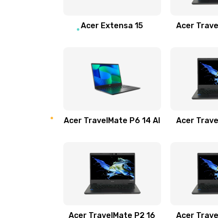
Замена звуковой карты
Acer Extensa 15
Acer Trave
Замена микрофона
Замена оперативной памяти
Замена процессора
Acer TravelMate P6 14 AI
Acer Trave
Замена системы охлаждения
Замена термопасты
Замена шлейфа матрицы
Замена экрана
Acer TravelMate P2 16
Acer Trave