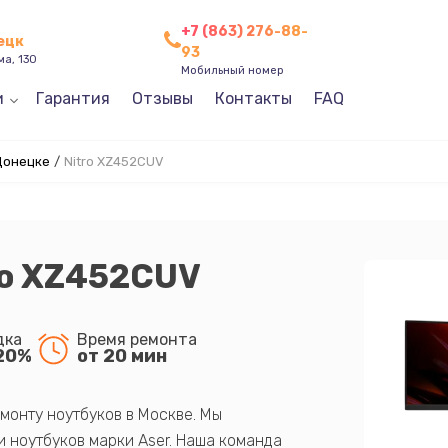
+7 (863) 276-88-
нецк
93
ма, 130
Мобильный номер
и
Гарантия
Отзывы
Контакты
FAQ
Донецке
/
Nitro XZ452CUV
ro XZ452CUV
дка
Время ремонта
20%
от 20 мин
монту ноутбуков в Москве. Мы
 ноутбуков марки Aser. Наша команда