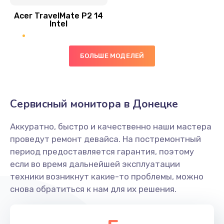
Acer TravelMate P2 14
950 руб.
Intel
Заказать
БОЛЬШЕ МОДЕЛЕЙ
Замена экрана
1095 руб.
Заказать
Сервисный монитора в Донецке
Замена северного моста
Аккуратно, быстро и качественно наши мастера
1950 руб.
проведут ремонт девайса. На постремонтный
Заказать
период предоставляется гарантия, поэтому
если во время дальнейшей эксплуатации
Ремонт цепей питания
техники возникнут какие-то проблемы, можно
снова обратиться к нам для их решения.
2500 руб.
Заказать