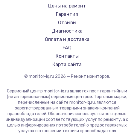
Hisense
Цены на ремонт
АОС
Гарантия
Ardor
Отзывы
Machenike
Диагностика
iru
Оплата и доставка
Titan Army
FAQ
iFFALCON
Контакты
Dahua
Карта сайта
© monitor-iq.ru
2026
— Ремонт мониторов.
Сервисный центр monitor-iq.ru является пост гарантийным
(не авторизованным) сервисным центром. Торговые марки,
перечисленные на сайте monitor-iq.ru, являются
зарегистрированным товарными знаками компаний
правообладателей. Обозначения используется не с целью
индивидуализации соответствующих услуг по ремонту, а с
целью информирования потребителей о предоставляемых
услугах в отношении техники правообладателя