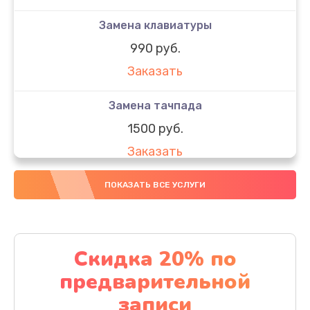
Замена клавиатуры
990 руб.
Заказать
Замена тачпада
1500 руб.
Заказать
Замена южного моста
ПОКАЗАТЬ ВСЕ УСЛУГИ
1950 руб.
Заказать
Скидка 20% по
Чистка от пыли
предварительной
1060 руб.
записи