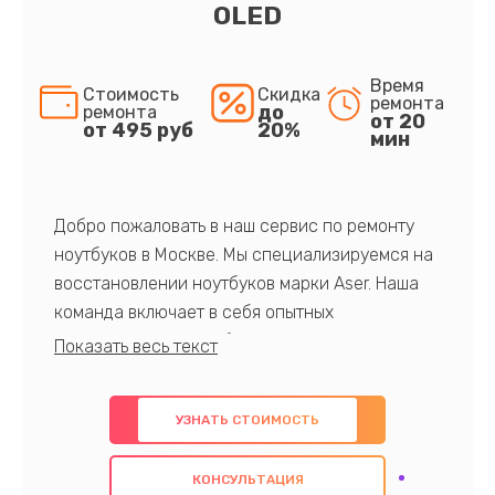
OLED
Время
Стоимость
Скидка
ремонта
до
ремонта
от 20
от 495 руб
20%
мин
Добро пожаловать в наш сервис по ремонту
ноутбуков в Москве. Мы специализируемся на
восстановлении ноутбуков марки Aser. Наша
команда включает в себя опытных
профессионалов с обширными знаниями и
многолетним опытом в данной области. Мы
предлагаем быстрый и качественный ремонт с
УЗНАТЬ СТОИМОСТЬ
использованием оригинальных компонентов, а
также гарантируем качество всех
КОНСУЛЬТАЦИЯ
проведенных работ. Наша цель - предоставить