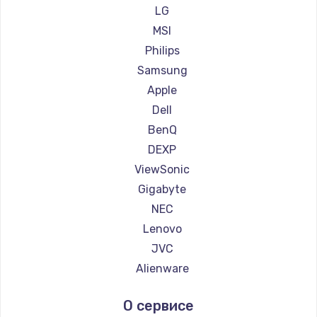
Ремонт мониторов Ardor
LG
Ремонт мониторов Machenike
MSI
Ремонт мониторов iru
Philips
Ремонт мониторов Titan Army
Samsung
Ремонт мониторов iFFALCON
Apple
Ремонт мониторов Dahua
Dell
BenQ
DEXP
ViewSonic
Gigabyte
NEC
Lenovo
JVC
Alienware
Aorus
О сервисе
Thunderobot