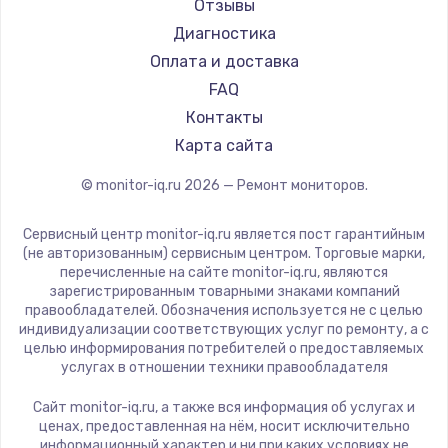
Ardor
Отзывы
Machenike
Диагностика
iru
Оплата и доставка
Titan Army
FAQ
iFFALCON
Контакты
Dahua
Карта сайта
© monitor-iq.ru
2026
— Ремонт мониторов.
Сервисный центр monitor-iq.ru является пост гарантийным
(не авторизованным) сервисным центром. Торговые марки,
перечисленные на сайте monitor-iq.ru, являются
зарегистрированным товарными знаками компаний
правообладателей. Обозначения используется не с целью
индивидуализации соответствующих услуг по ремонту, а с
целью информирования потребителей о предоставляемых
услугах в отношении техники правообладателя
Сайт monitor-iq.ru, а также вся информация об услугах и
ценах, предоставленная на нём, носит исключительно
информационный характер и ни при каких условиях не