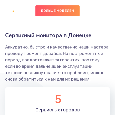
БОЛЬШЕ МОДЕЛЕЙ
Замена экрана
1095 руб.
Заказать
Сервисный монитора в Донецке
Замена северного моста
Аккуратно, быстро и качественно наши мастера
1950 руб.
проведут ремонт девайса. На постремонтный
Заказать
период предоставляется гарантия, поэтому
если во время дальнейшей эксплуатации
Ремонт цепей питания
техники возникнут какие-то проблемы, можно
снова обратиться к нам для их решения.
2500 руб.
Заказать
5
Замена жесткого диска
660 руб.
Сервисных
городов