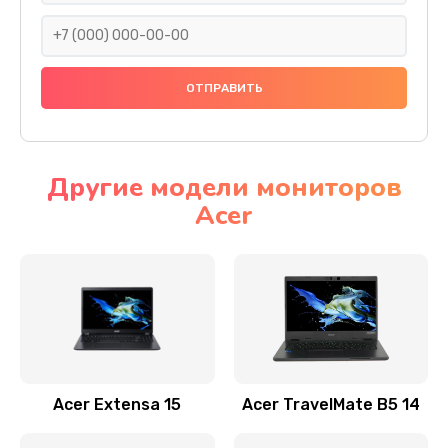
930 руб.
Заказать
Ремонт подсветки
1200 руб.
Заказать
Другие модели мониторов
Acer
Настройка BIOS
650 руб.
Заказать
Замена видеочипа
2500 руб.
Заказать
Acer Extensa 15
Acer TravelMate B5 14
Ремонт разъема питания