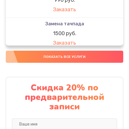
Заказать
Замена тачпада
1500 руб.
Заказать
Замена южного моста
ПОКАЗАТЬ ВСЕ УСЛУГИ
1950 руб.
Заказать
Скидка 20% по
Чистка от пыли
предварительной
1060 руб.
записи
Заказать
Настройка ОС