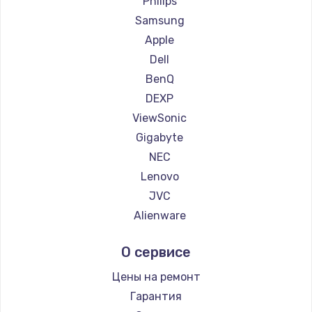
Philips
Ремонт мониторов Titan Army
Samsung
Ремонт мониторов iFFALCON
Apple
Ремонт мониторов Dahua
Dell
BenQ
DEXP
ViewSonic
Gigabyte
NEC
Lenovo
JVC
Alienware
Aorus
О сервисе
Thunderobot
Hisense
Цены на ремонт
АОС
Гарантия