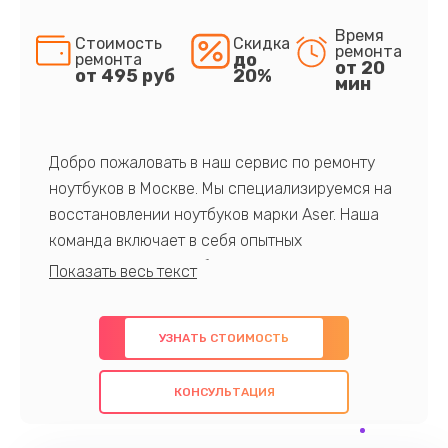
Время
Стоимость
Скидка
ремонта
до
ремонта
от 20
от 495 руб
20%
мин
Добро пожаловать в наш сервис по ремонту
ноутбуков в Москве. Мы специализируемся на
восстановлении ноутбуков марки Aser. Наша
команда включает в себя опытных
профессионалов с обширными знаниями и
многолетним опытом в данной области. Мы
предлагаем быстрый и качественный ремонт с
УЗНАТЬ СТОИМОСТЬ
использованием оригинальных компонентов, а
также гарантируем качество всех
КОНСУЛЬТАЦИЯ
проведенных работ. Наша цель - предоставить
клиентам надежное и профессиональное