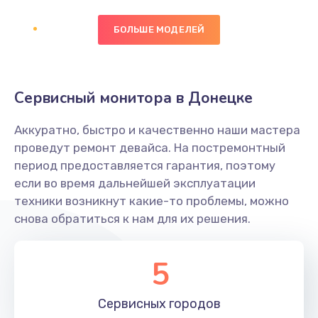
БОЛЬШЕ МОДЕЛЕЙ
Замена экрана
1095 руб.
Заказать
Сервисный монитора в Донецке
Замена северного моста
Аккуратно, быстро и качественно наши мастера
1950 руб.
проведут ремонт девайса. На постремонтный
Заказать
период предоставляется гарантия, поэтому
если во время дальнейшей эксплуатации
Ремонт цепей питания
техники возникнут какие-то проблемы, можно
снова обратиться к нам для их решения.
2500 руб.
Заказать
5
Замена жесткого диска
660 руб.
Сервисных
городов