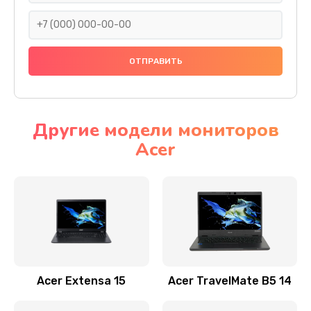
930 руб.
Заказать
Ремонт подсветки
1200 руб.
Заказать
Другие модели мониторов
Acer
Настройка BIOS
650 руб.
Заказать
Замена видеочипа
2500 руб.
Заказать
Acer Extensa 15
Acer TravelMate B5 14
Ремонт разъема питания