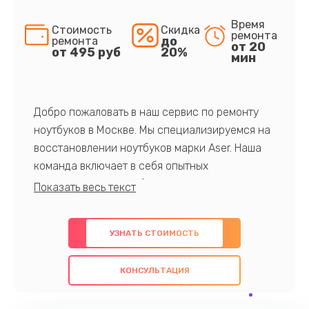
Время
Стоимость
Скидка
ремонта
до
ремонта
от 20
от 495 руб
20%
мин
Добро пожаловать в наш сервис по ремонту
ноутбуков в Москве. Мы специализируемся на
восстановлении ноутбуков марки Aser. Наша
команда включает в себя опытных
профессионалов с обширными знаниями и
многолетним опытом в данной области. Мы
предлагаем быстрый и качественный ремонт с
УЗНАТЬ СТОИМОСТЬ
использованием оригинальных компонентов, а
также гарантируем качество всех
КОНСУЛЬТАЦИЯ
проведенных работ. Наша цель - предоставить
клиентам надежное и профессиональное