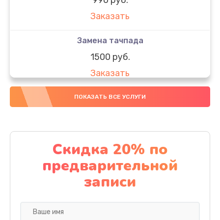
Заказать
Замена тачпада
1500 руб.
Заказать
Замена южного моста
ПОКАЗАТЬ ВСЕ УСЛУГИ
1950 руб.
Заказать
Скидка 20% по
Чистка от пыли
предварительной
1060 руб.
записи
Заказать
Настройка ОС