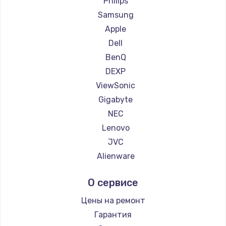
Philips
Ремонт мониторов Titan Army
Samsung
Ремонт мониторов iFFALCON
Apple
Ремонт мониторов Dahua
Dell
BenQ
DEXP
ViewSonic
Gigabyte
NEC
Lenovo
JVC
Alienware
Aorus
О сервисе
Thunderobot
Hisense
Цены на ремонт
АОС
Гарантия