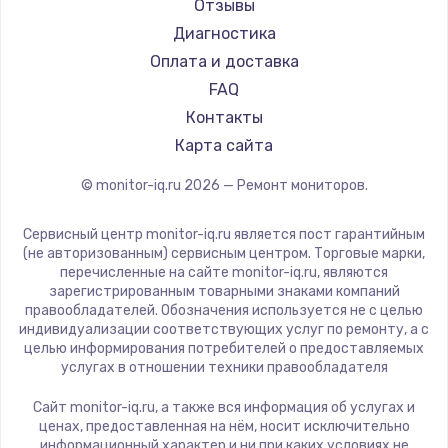
Ardor
Отзывы
Machenike
Диагностика
iru
Оплата и доставка
Titan Army
FAQ
iFFALCON
Контакты
Dahua
Карта сайта
© monitor-iq.ru
2026
— Ремонт мониторов.
Сервисный центр monitor-iq.ru является пост гарантийным
(не авторизованным) сервисным центром. Торговые марки,
перечисленные на сайте monitor-iq.ru, являются
зарегистрированным товарными знаками компаний
правообладателей. Обозначения используется не с целью
индивидуализации соответствующих услуг по ремонту, а с
целью информирования потребителей о предоставляемых
услугах в отношении техники правообладателя
Сайт monitor-iq.ru, а также вся информация об услугах и
ценах, предоставленная на нём, носит исключительно
информационный характер и ни при каких условиях не