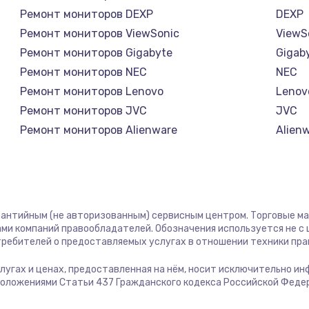
Ремонт мониторов DEXP
DEXP
Ремонт мониторов ViewSonic
ViewS
Ремонт мониторов Gigabyte
Gigab
Ремонт мониторов NEC
NEC
Ремонт мониторов Lenovo
Lenov
Ремонт мониторов JVC
JVC
Ремонт мониторов Alienware
Alien
Ремонт мониторов Aorus
Aorus
Ремонт мониторов Thunderobot
Thund
Ремонт мониторов Hisense
Hisen
Ремонт мониторов АОС
АОС
рантийным (не авторизованным) сервисным центром. Торговые марк
Ремонт мониторов Ardor
Ardor
ми компаний правообладателей. Обозначения используется не 
отребителей о предоставляемых услугах в отношении техники пр
Ремонт мониторов Machenike
Mache
Ремонт мониторов iru
iru
услугах и ценах, предоставленная на нём, носит исключительно и
положениями Статьи 437 Гражданского кодекса Российской Феде
Ремонт мониторов Titan Army
Titan
Ремонт мониторов iFFALCON
iFFAL