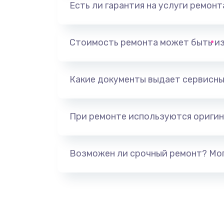
Есть ли гарантия на услуги ремон
Замена микрофона
Замена оперативной памяти
Стоимость ремонта может быть и
Замена процессора
Какие документы выдает сервисны
Замена системы охлаждения
При ремонте используются оригин
Замена термопасты
Замена шлейфа матрицы
Возможен ли срочный ремонт? Мог
Замена экрана
Замена северного моста