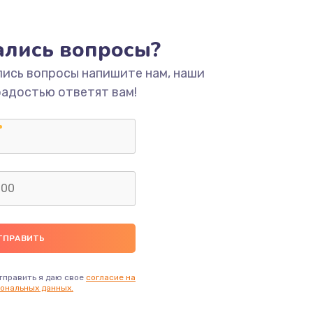
ать
тались вопросы?
ать
лись вопросы напишите нам, наши
радостью ответят вам!
ать
ать
ать
ать
ать
тправить я даю свое
согласие на
ональных данных.