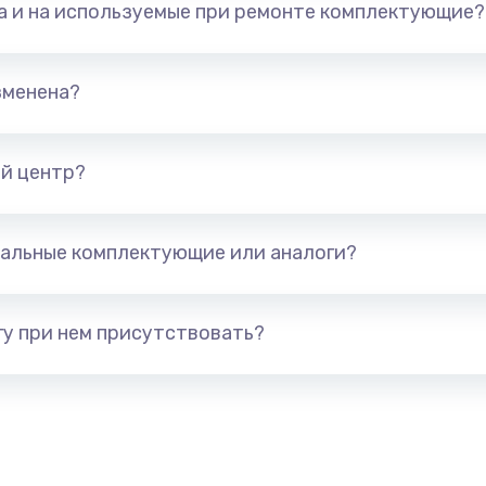
та и на используемые при ремонте комплектующие?
1050 руб.
Заказ
760 руб.
Заказ
зменена?
1545 руб.
Заказ
й центр?
1645 руб.
Заказ
альные комплектующие или аналоги?
1095 руб.
Заказ
950 руб.
Заказ
у при нем присутствовать?
1095 руб.
Заказ
1950 руб.
Заказ