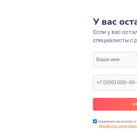
2500 руб.
Заказ
У вас ос
660 руб.
Заказ
Если у вас оста
специалисты с 
725 руб.
Заказ
1400 руб.
Заказ
1190 руб.
Заказ
1100 руб.
Заказ
495 руб.
Заказ
Нажимая на кнопку о
обработку моих перс