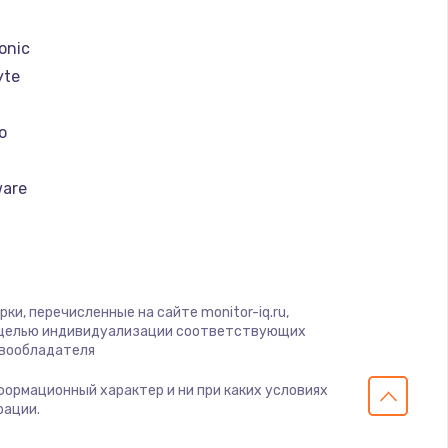
onic
yte
o
ware
erobot
se
и, перечисленные на сайте monitor-iq.ru,
с целью индивидуализации соответствующих
авообладателя
nike
нформационный характер и ни при каких условиях
рации.
 Army
CON