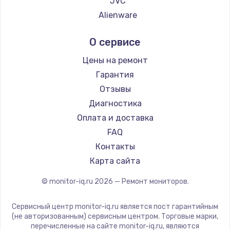
JVC
Alienware
Aorus
О сервисе
Thunderobot
Hisense
Цены на ремонт
АОС
Гарантия
Ardor
Отзывы
Machenike
Диагностика
iru
Оплата и доставка
Titan Army
FAQ
iFFALCON
Контакты
Dahua
Карта сайта
© monitor-iq.ru
2026
— Ремонт мониторов.
Сервисный центр monitor-iq.ru является пост гарантийным
(не авторизованным) сервисным центром. Торговые марки,
перечисленные на сайте monitor-iq.ru, являются