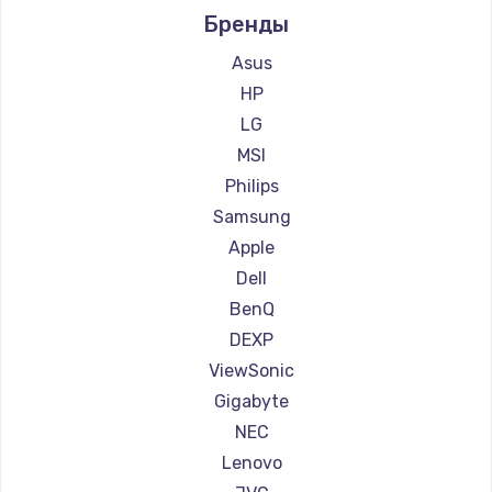
Бренды
Ремонт мониторов Thunderobot
Ремонт мониторов Hisense
Asus
Ремонт мониторов АОС
HP
Ремонт мониторов Ardor
LG
Ремонт мониторов Machenike
MSI
Ремонт мониторов iru
Philips
Ремонт мониторов Titan Army
Samsung
Ремонт мониторов iFFALCON
Apple
Ремонт мониторов Dahua
Dell
BenQ
DEXP
ViewSonic
Gigabyte
NEC
Lenovo