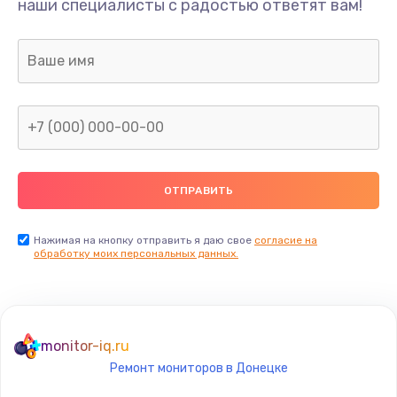
наши специалисты с радостью ответят вам!
1645 руб.
Заказать
Замена термопасты
1095 руб.
Заказать
Замена шлейфа матрицы
950 руб.
Заказать
Нажимая на кнопку отправить я даю свое
согласие на
обработку моих персональных данных.
Замена экрана
1095 руб.
Заказать
monitor-iq.ru
Ремонт мониторов в Донецке
Замена северного моста