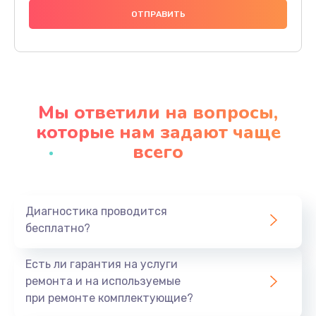
1200 руб.
Заказать
Настройка BIOS
650 руб.
Мы ответили на вопросы,
Заказать
которые нам задают чаще
всего
Замена видеочипа
2500 руб.
Заказать
Диагностика проводится
бесплатно?
Ремонт разъема питания
845 руб.
Есть ли гарантия на услуги
Заказать
ремонта и на используемые
при ремонте комплектующие?
Замена видеокарты