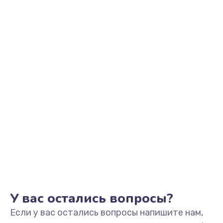
1100 руб.
Заказать
Замена микрофона
1050 руб.
Заказать
Замена оперативной памяти
760 руб.
Заказать
Замена процессора
1545 руб.
Заказать
У вас остались вопросы?
Если у вас остались вопросы напишите нам,
Замена системы охлаждения