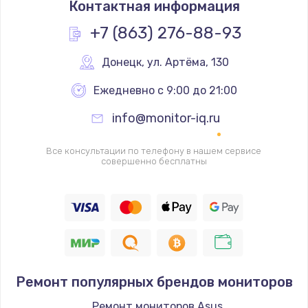
Контактная информация
1950 руб.
Заказать
+7 (863) 276-88-93
Ремонт цепей питания
Донецк
,
 ул. Артёма, 130
2500 руб.
Ежедневно с 9:00 до 21:00
Заказать
info@monitor-iq.ru
Замена жесткого диска
Все консультации по телефону в нашем сервисе
660 руб.
совершенно бесплатны
Заказать
Установка драйверов
725 руб.
Заказать
Ремонт популярных брендов мониторов
Замена вебкамеры
Ремонт мониторов Asus