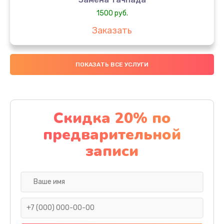
1500 руб.
Заказать
Замена южного моста
ПОКАЗАТЬ ВСЕ УСЛУГИ
1950 руб.
Заказать
Чистка от пыли
Скидка 20% по
1060 руб.
предварительной
Заказать
записи
Настройка ОС
930 руб.
Заказать
Ремонт подсветки