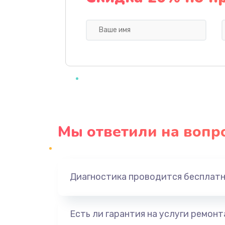
Замена видеочипа
Ремонт разъема питания
Замена видеокарты
Замена аккумулятора
Мы ответили на вопр
Замена SSD
Замена USB порта
Диагностика проводится бесплат
Замена звуковой карты
Есть ли гарантия на услуги ремон
Замена микрофона