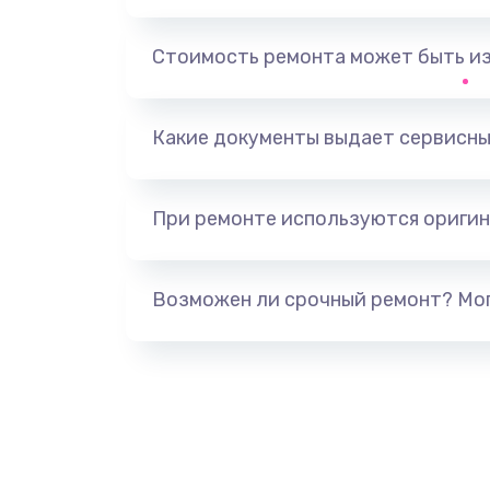
Замена оперативной памяти
Стоимость ремонта может быть и
Замена процессора
Какие документы выдает сервисны
Замена системы охлаждения
При ремонте используются оригин
Замена термопасты
Замена шлейфа матрицы
Возможен ли срочный ремонт? Мог
Замена экрана
Замена северного моста
Ремонт цепей питания