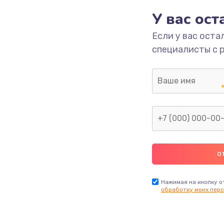
У вас ос
660 руб.
Заказ
Если у вас оста
специалисты с 
725 руб.
Заказ
1400 руб.
Заказ
1190 руб.
Заказ
1100 руб.
Заказ
495 руб.
Заказ
Нажимая на кнопку о
обработку моих перс