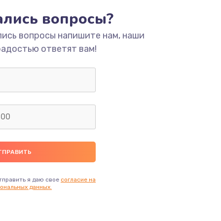
тались вопросы?
ать
лись вопросы напишите нам, наши
радостью ответят вам!
ать
ать
ать
ать
ать
тправить я даю свое
согласие на
ональных данных.