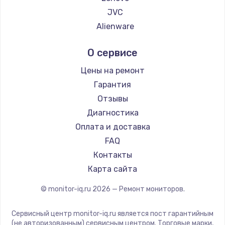
JVC
Alienware
Aorus
О сервисе
Thunderobot
Hisense
Цены на ремонт
АОС
Гарантия
Ardor
Отзывы
Machenike
Диагностика
iru
Оплата и доставка
Titan Army
FAQ
iFFALCON
Контакты
Dahua
Карта сайта
© monitor-iq.ru
2026
— Ремонт мониторов.
Сервисный центр monitor-iq.ru является пост гарантийным
(не авторизованным) сервисным центром. Торговые марки,