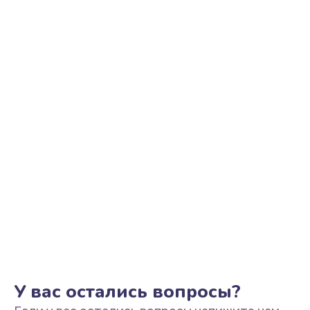
Замена звуковой карты
1100 руб.
Заказать
Замена микрофона
1050 руб.
Заказать
Замена оперативной памяти
760 руб.
Заказать
Замена процессора
1545 руб.
Заказать
У вас остались вопросы?