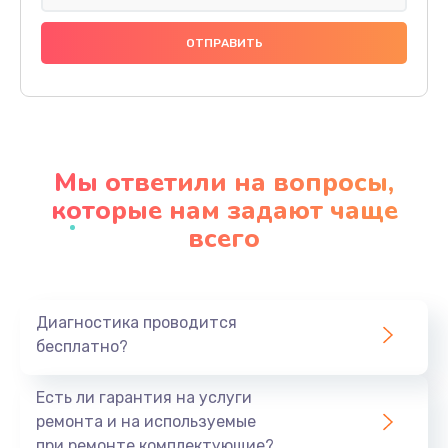
Ремонт подсветки
1200 руб.
Заказать
Настройка BIOS
650 руб.
Мы ответили на вопросы,
Заказать
которые нам задают чаще
всего
Замена видеочипа
2500 руб.
Заказать
Диагностика проводится
бесплатно?
Ремонт разъема питания
845 руб.
Есть ли гарантия на услуги
Заказать
ремонта и на используемые
при ремонте комплектующие?