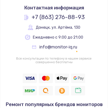
Замена северного моста
Контактная информация
1950 руб.
Заказать
+7 (863) 276-88-93
Ремонт цепей питания
Донецк
,
 ул. Артёма, 130
2500 руб.
Ежедневно с 9:00 до 21:00
Заказать
info@monitor-iq.ru
Замена жесткого диска
Все консультации по телефону в нашем сервисе
660 руб.
совершенно бесплатны
Заказать
Установка драйверов
725 руб.
Заказать
Ремонт популярных брендов мониторов
Замена вебкамеры