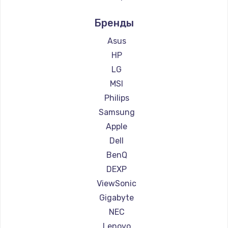
Ремонт мониторов Aorus
Бренды
Ремонт мониторов Thunderobot
Ремонт мониторов Hisense
Asus
Ремонт мониторов АОС
HP
Ремонт мониторов Ardor
LG
Ремонт мониторов Machenike
MSI
Ремонт мониторов iru
Philips
Ремонт мониторов Titan Army
Samsung
Ремонт мониторов iFFALCON
Apple
Ремонт мониторов Dahua
Dell
BenQ
DEXP
ViewSonic
Gigabyte
NEC
Lenovo