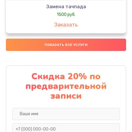
Замена тачпада
1500 руб.
Заказать
Замена южного моста
ПОКАЗАТЬ ВСЕ УСЛУГИ
1950 руб.
Заказать
Чистка от пыли
Скидка 20% по
1060 руб.
предварительной
Заказать
записи
Настройка ОС
930 руб.
Заказать