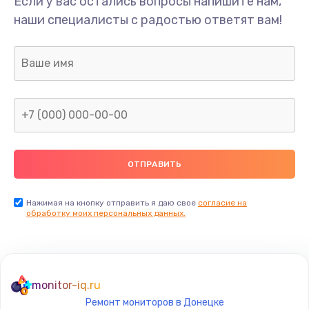
Если у вас остались вопросы напишите нам,
Замена системы охлаждения
наши специалисты с радостью ответят вам!
1645 руб.
Заказать
Замена термопасты
1095 руб.
Заказать
Замена шлейфа матрицы
950 руб.
Заказать
Нажимая на кнопку отправить я даю свое
согласие на
обработку моих персональных данных.
Замена экрана
1095 руб.
Заказать
monitor-iq.ru
Ремонт мониторов в Донецке