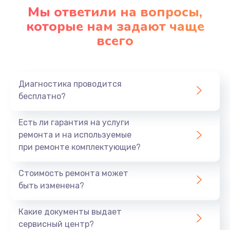
1090 руб.
Мы ответили на вопросы,
Заказать
которые нам задают чаще
всего
Ремонт подсветки
1200 руб.
Заказать
Диагностика проводится
бесплатно?
Настройка BIOS
Есть ли гарантия на услуги
930 руб.
ремонта и на используемые
Заказать
при ремонте комплектующие?
Замена SSD
Стоимость ремонта может
1045 руб.
быть изменена?
Заказать
Какие документы выдает
сервисный центр?
Восстановление данных