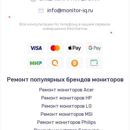
info@monitor-iq.ru
Ремонт цепей питания
2500 руб.
Все консультации по телефону в нашем сервисе
совершенно бесплатны
Заказать
Замена жесткого диска
750 руб.
Заказать
Ремонт популярных брендов мониторов
Установка драйверов
725 руб.
Ремонт мониторов Acer
Ремонт мониторов HP
Заказать
Ремонт мониторов LG
Замена вебкамеры
Ремонт мониторов MSI
1260 руб.
Ремонт мониторов Philips