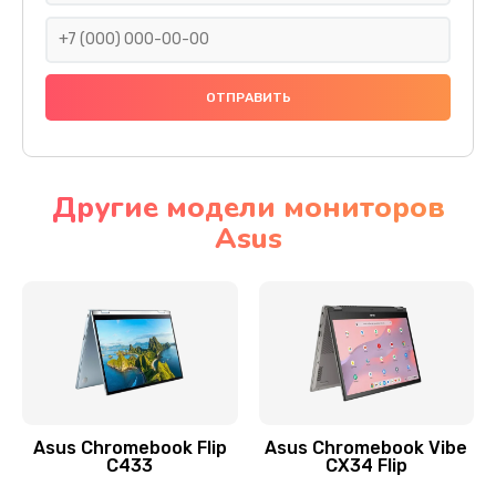
290 руб.
Заказать
Сбор/Разбор
1490 руб.
Заказать
Другие модели мониторов
Asus
Чистка динамика и микрофонов (с разбором)
1790 руб.
Заказать
Замена кнопки Home (домой)
890 руб.
Заказать
Asus Chromebook Flip
Asus Chromebook Vibe
C433
CX34 Flip
Замена сканера отпечатка