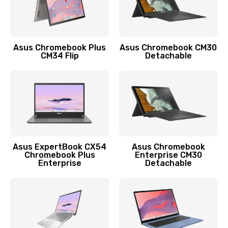
Защита гидрогелевой пленкой
1290 руб.
Заказать
Asus Chromebook Plus
Asus Chromebook CM30
CM34 Flip
Detachable
Замена экрана
1145 руб.
Заказать
Замена аккумулятора
890 руб.
Asus ExpertBook CX54
Asus Chromebook
Chromebook Plus
Enterprise CM30
Заказать
Enterprise
Detachable
Замена задней крышки
490 руб.
Заказать