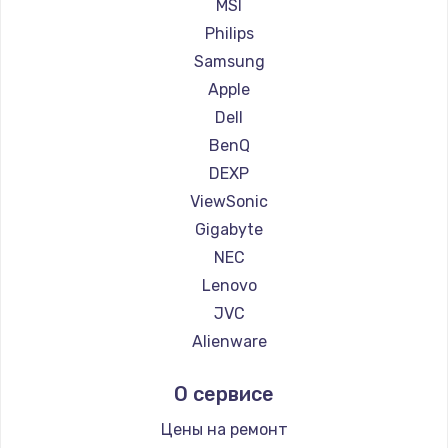
Ремонт мониторов Machenike
MSI
Заказать
Ремонт мониторов iru
Philips
Ремонт мониторов Titan Army
Samsung
Ремонт мониторов iFFALCON
Apple
Ремонт мониторов Dahua
Dell
BenQ
DEXP
ViewSonic
Gigabyte
NEC
Lenovo
JVC
Alienware
Aorus
О сервисе
Thunderobot
Hisense
Цены на ремонт