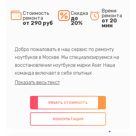
Время
Стоимость
Скидка
ремонта
до
ремонта
от 20
от 290 руб
20%
мин
Добро пожаловать в наш сервис по ремонту
ноутбуков в Москве. Мы специализируемся на
восстановлении ноутбуков марки Aser. Наша
команда включает в себя опытных
профессионалов с обширными знаниями и
многолетним опытом в данной области. Мы
предлагаем быстрый и качественный ремонт с
УЗНАТЬ СТОИМОСТЬ
использованием оригинальных компонентов, а
также гарантируем качество всех
КОНСУЛЬТАЦИЯ
проведенных работ. Наша цель - предоставить
клиентам надежное и профессиональное