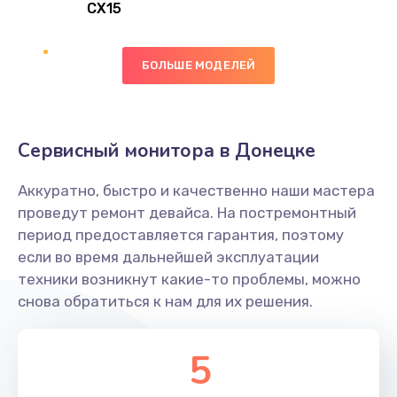
CX15
Замена вибромотора
БОЛЬШЕ МОДЕЛЕЙ
890 руб.
Заказать
Замена голосового динамика
Сервисный монитора в Донецке
490 руб.
Аккуратно, быстро и качественно наши мастера
Заказать
проведут ремонт девайса. На постремонтный
период предоставляется гарантия, поэтому
Замена основной камеры
если во время дальнейшей эксплуатации
490 руб.
техники возникнут какие-то проблемы, можно
снова обратиться к нам для их решения.
Заказать
Замена элемента
5
1190 руб.