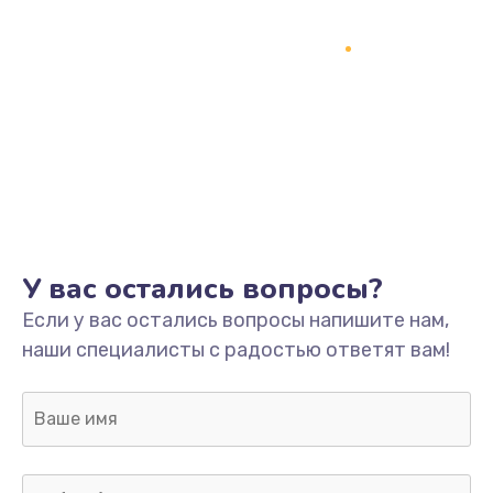
Замена процессора
1800 руб.
Заказать
Замена системы охлаждения
1500 руб.
Заказать
Замена термопасты
У вас остались вопросы?
995 руб.
Если у вас остались вопросы напишите нам,
Заказать
наши специалисты с радостью ответят вам!
Замена шлейфа матрицы
960 руб.
Заказать