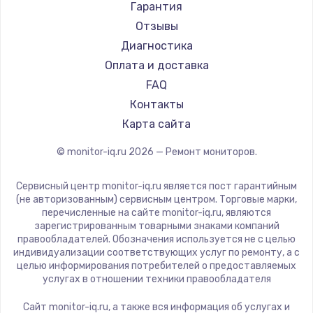
АОС
Гарантия
Ardor
Отзывы
Machenike
Диагностика
iru
Оплата и доставка
Titan Army
FAQ
iFFALCON
Контакты
Dahua
Карта сайта
© monitor-iq.ru
2026
— Ремонт мониторов.
Сервисный центр monitor-iq.ru является пост гарантийным
(не авторизованным) сервисным центром. Торговые марки,
перечисленные на сайте monitor-iq.ru, являются
зарегистрированным товарными знаками компаний
правообладателей. Обозначения используется не с целью
индивидуализации соответствующих услуг по ремонту, а с
целью информирования потребителей о предоставляемых
услугах в отношении техники правообладателя
Сайт monitor-iq.ru, а также вся информация об услугах и