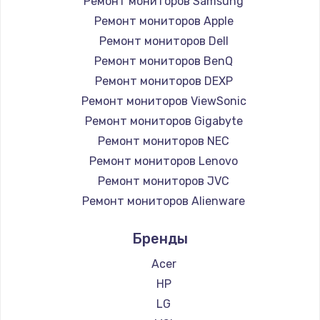
Ремонт мониторов Samsung
Заказать
Ремонт мониторов Apple
Ремонт петель крышки
Ремонт мониторов Dell
Ремонт мониторов BenQ
990 руб.
Ремонт мониторов DEXP
Заказать
Ремонт мониторов ViewSonic
Ремонт мониторов Gigabyte
Настройка Wi-Fi
Ремонт мониторов NEC
1030 руб.
Ремонт мониторов Lenovo
Заказать
Ремонт мониторов JVC
Ремонт мониторов Alienware
Замена шим-контроллера
Ремонт мониторов Aorus
3900 руб.
Бренды
Ремонт мониторов Thunderobot
Заказать
Ремонт мониторов Hisense
Acer
Ремонт мониторов АОС
HP
Замена HDMI
Ремонт мониторов Ardor
LG
600 руб.