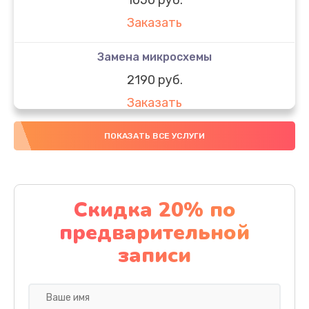
Заказать
Замена микросхемы
2190 руб.
Заказать
Замена передней камеры
ПОКАЗАТЬ ВСЕ УСЛУГИ
490 руб.
Заказать
Скидка 20% по
Замена полифонического динамика
предварительной
390 руб.
записи
Заказать
Замена разъема SIM