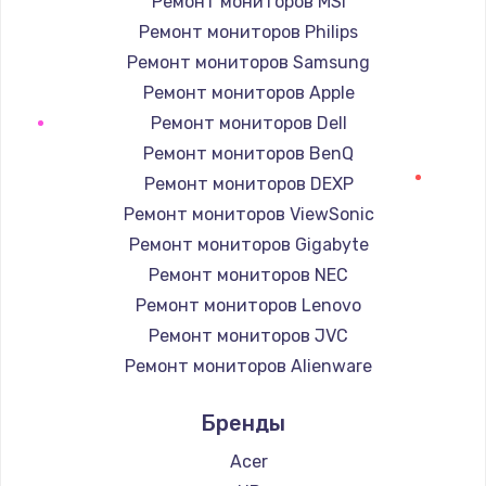
Ремонт мониторов MSI
Заказать
Ремонт мониторов Philips
Ремонт мониторов Samsung
Ремонт подсветки
Ремонт мониторов Apple
от 1200 руб.
Ремонт мониторов Dell
Заказать
Ремонт мониторов BenQ
Ремонт мониторов DEXP
Чистка от пыли
Ремонт мониторов ViewSonic
от 990 руб.
Ремонт мониторов Gigabyte
Заказать
Ремонт мониторов NEC
Ремонт мониторов Lenovo
Настройка Wi-Fi
Ремонт мониторов JVC
от 1030 руб.
Ремонт мониторов Alienware
Заказать
Ремонт мониторов Aorus
Бренды
Ремонт мониторов Thunderobot
Восстановление данных
Ремонт мониторов Hisense
Acer
от 990 руб.