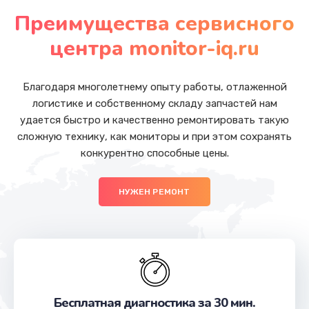
от 1050 руб.
Преимущества сервисного
Заказать
центра monitor-iq.ru
Замена основной камеры
от 490 руб.
Благодаря многолетнему опыту работы, отлаженной
логистике и собственному складу запчастей нам
Заказать
удается быстро и качественно ремонтировать такую
сложную технику, как мониторы и при этом сохранять
Замена передней камеры
конкурентно способные цены.
от 490 руб.
Заказать
НУЖЕН РЕМОНТ
Замена полифонического динамика
от 390 руб.
Заказать
Замена антенны
Бесплатная диагностика за 30 мин.