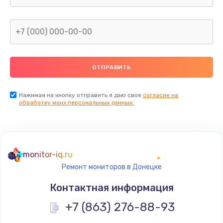
Заказать
Замена сканера отпечатка
от 790 руб.
Заказать
Замена разъема зарядки (питания)
Нажимая на кнопку отправить я даю свое
согласие на
обработку моих персональных данных.
от 390 руб.
Заказать
Замена разъёма наушников (гарнитуры)
monitor-iq.ru
от 390 руб.
Ремонт мониторов в Донецке
Заказать
Контактная информация
Замена элемента
+7 (863) 276-88-93
от 1190 руб.