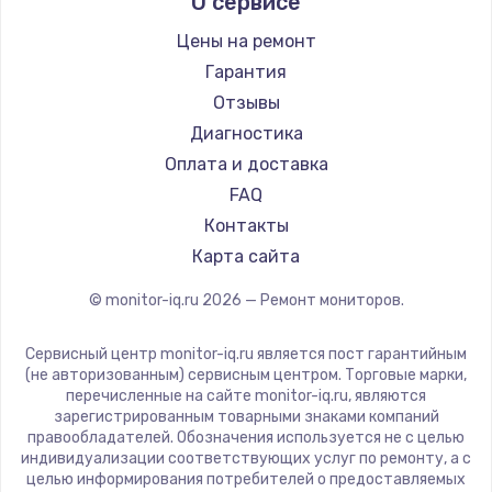
О сервисе
Thunderobot
Заказать
Hisense
Цены на ремонт
Замена видеочипа
АОС
Гарантия
от 2745 руб.
Ardor
Отзывы
Machenike
Заказать
Диагностика
iru
Оплата и доставка
Замена HDMI
Titan Army
FAQ
от 600 руб.
iFFALCON
Контакты
Dahua
Заказать
Карта сайта
© monitor-iq.ru
2026
— Ремонт мониторов.
Замена корпуса
от 890 руб.
Сервисный центр monitor-iq.ru является пост гарантийным
Заказать
(не авторизованным) сервисным центром. Торговые марки,
перечисленные на сайте monitor-iq.ru, являются
зарегистрированным товарными знаками компаний
Замена оперативной памяти
правообладателей. Обозначения используется не с целью
индивидуализации соответствующих услуг по ремонту, а с
от 890 руб.
целью информирования потребителей о предоставляемых