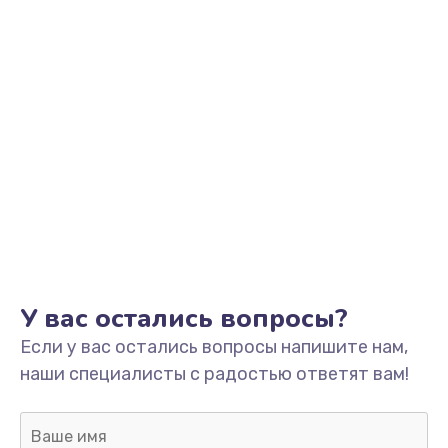
Заказать
Обновление ПО
от 890 руб.
Заказать
Сбор/Разбор
от 1490 руб.
Заказать
Чистка динамика и микрофонов (с разбором)
У вас остались вопросы?
от 1790 руб.
Если у вас остались вопросы напишите нам,
Заказать
наши специалисты с радостью ответят вам!
Замена кнопки Home (домой)
от 890 руб.