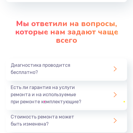
от 3900 руб.
Заказать
Мы ответили на вопросы,
Замена контроллера питания
которые нам задают чаще
от 1490 руб.
всего
Заказать
Замена процессора
Диагностика проводится
от 1800 руб.
бесплатно?
Заказать
Есть ли гарантия на услуги
Ремонт петель крышки
ремонта и на используемые
от 990 руб.
при ремонте комплектующие?
Заказать
Стоимость ремонта может
быть изменена?
Замена экрана
от 1145 руб.