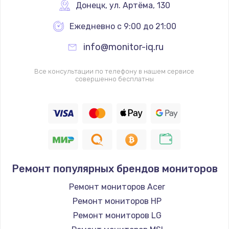
Донецк
,
 ул. Артёма, 130
Заказать
Ежедневно с 9:00 до 21:00
Замена клавиатуры
info@monitor-iq.ru
от 1190 руб.
Заказать
Все консультации по телефону в нашем сервисе
совершенно бесплатны
Замена видеокарты
от 1600 руб.
Заказать
Замена термопасты
от 995 руб.
Ремонт популярных брендов мониторов
Заказать
Ремонт мониторов Acer
Ремонт мониторов HP
Замена системы охлаждения
Ремонт мониторов LG
от 1500 руб.