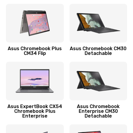
390 руб.
Заказать
Защита гидрогелевой пленкой
1290 руб.
Заказать
Asus Chromebook Plus
Asus Chromebook CM30
CM34 Flip
Detachable
Замена экрана
1145 руб.
Заказать
Замена аккумулятора
890 руб.
Asus ExpertBook CX54
Asus Chromebook
Chromebook Plus
Enterprise CM30
Заказать
Enterprise
Detachable
Замена задней крышки