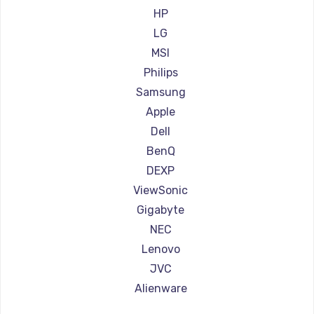
Ремонт мониторов АОС
HP
Замена HDMI
Ремонт мониторов Ardor
LG
600 руб.
Ремонт мониторов Machenike
MSI
Заказать
Ремонт мониторов iru
Philips
Ремонт мониторов Titan Army
Samsung
Ремонт мониторов iFFALCON
Apple
Ремонт мониторов Dahua
Dell
BenQ
DEXP
ViewSonic
Gigabyte
NEC
Lenovo
JVC
Alienware
Aorus