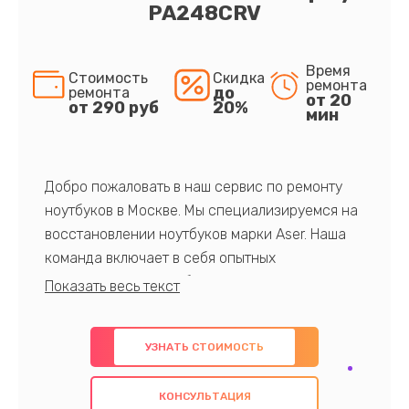
PA248CRV
Время
Стоимость
Скидка
ремонта
до
ремонта
от 20
от 290 руб
20%
мин
Добро пожаловать в наш сервис по ремонту
ноутбуков в Москве. Мы специализируемся на
восстановлении ноутбуков марки Aser. Наша
команда включает в себя опытных
профессионалов с обширными знаниями и
многолетним опытом в данной области. Мы
предлагаем быстрый и качественный ремонт с
УЗНАТЬ СТОИМОСТЬ
использованием оригинальных компонентов, а
также гарантируем качество всех
КОНСУЛЬТАЦИЯ
проведенных работ. Наша цель - предоставить