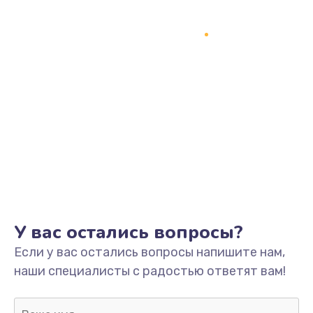
Заказать
Замена процессора
1800 руб.
Заказать
Замена системы охлаждения
1500 руб.
Заказать
Замена термопасты
У вас остались вопросы?
995 руб.
Если у вас остались вопросы напишите нам,
Заказать
наши специалисты с радостью ответят вам!
Замена шлейфа матрицы