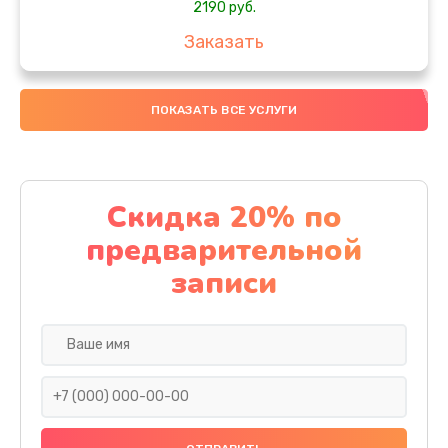
2190 руб.
Заказать
Замена передней камеры
ПОКАЗАТЬ ВСЕ УСЛУГИ
490 руб.
Заказать
Замена полифонического динамика
Скидка 20% по
390 руб.
предварительной
Заказать
записи
Замена разъема SIM
290 руб.
Заказать
Сбор/Разбор