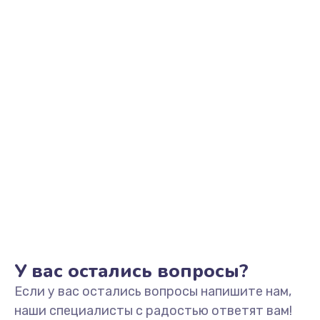
Заказать
Замена аккумулятора
890 руб.
Заказать
Замена задней крышки
490 руб.
Заказать
Обновление ПО
890 руб.
Заказать
У вас остались вопросы?
Если у вас остались вопросы напишите нам,
Замена стекла
наши специалисты с радостью ответят вам!
990 руб.