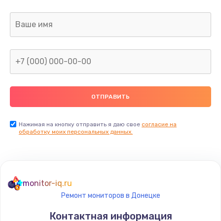
Заказать
Замена датчика приближения
890 руб.
Заказать
Замена антенны
390 руб.
Заказать
Нажимая на кнопку отправить я даю свое
согласие на
обработку моих персональных данных.
Замена вибромотора
890 руб.
Заказать
monitor-iq.ru
Ремонт мониторов в Донецке
Замена голосового динамика
Контактная информация
490 руб.