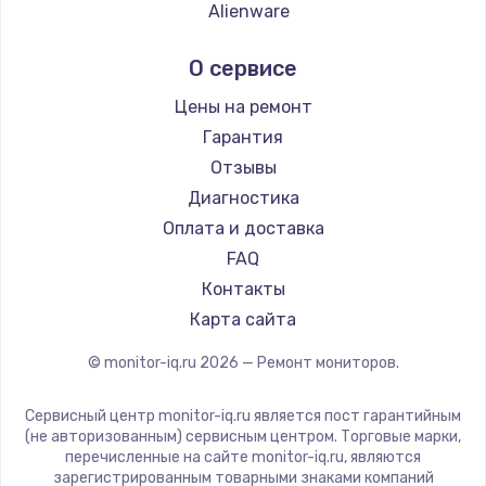
Заказать
Alienware
Aorus
Замена SSD
О сервисе
Thunderobot
1045 руб.
Hisense
Цены на ремонт
Заказать
АОС
Гарантия
Ardor
Отзывы
Восстановление данных
Machenike
Диагностика
990 руб.
iru
Оплата и доставка
Заказать
Titan Army
FAQ
iFFALCON
Контакты
Замена USB порта
Dahua
Карта сайта
1060 руб.
© monitor-iq.ru
2026
— Ремонт мониторов.
Заказать
Сервисный центр monitor-iq.ru является пост гарантийным
Замена звуковой карты
(не авторизованным) сервисным центром. Торговые марки,
1100 руб.
перечисленные на сайте monitor-iq.ru, являются
зарегистрированным товарными знаками компаний