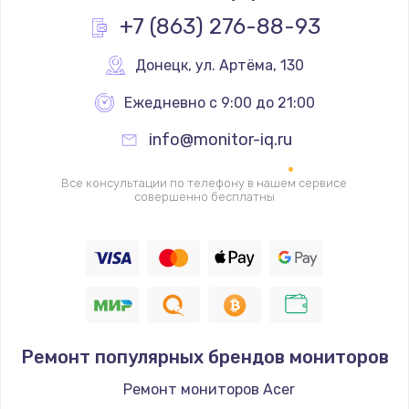
Заказать
+7 (863) 276-88-93
Замена основной камеры
Донецк
,
 ул. Артёма, 130
490 руб.
Ежедневно с 9:00 до 21:00
Заказать
info@monitor-iq.ru
Замена элемента
Все консультации по телефону в нашем сервисе
1190 руб.
совершенно бесплатны
Заказать
Замена материнской платы
1330 руб.
Заказать
Ремонт популярных брендов мониторов
Замена клавиатуры
Ремонт мониторов Acer
1190 руб.