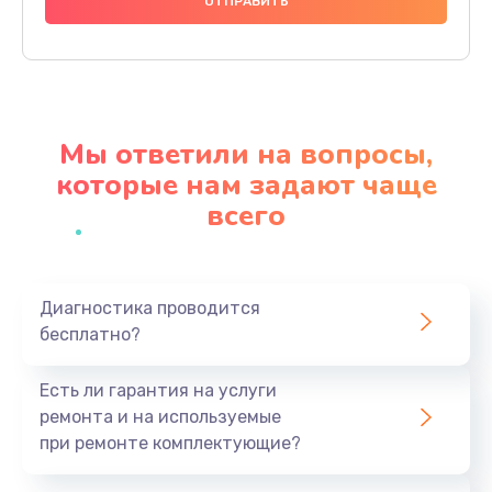
1490 руб.
Заказать
Чистка динамика и микрофонов (с разбором)
1790 руб.
Мы ответили на вопросы,
Заказать
которые нам задают чаще
всего
Замена кнопки Home (домой)
890 руб.
Заказать
Диагностика проводится
бесплатно?
Замена сканера отпечатка
790 руб.
Есть ли гарантия на услуги
Заказать
ремонта и на используемые
при ремонте комплектующие?
Замена разъема зарядки (питания)
390 руб.