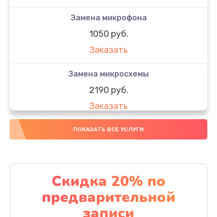
Замена микрофона
1050 руб.
Заказать
Замена микросхемы
2190 руб.
Заказать
Замена передней камеры
ПОКАЗАТЬ ВСЕ УСЛУГИ
490 руб.
Заказать
Скидка 20% по
Замена полифонического динамика
предварительной
390 руб.
записи