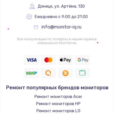
Донецк
,
 ул. Артёма, 130
1600 руб.
Заказать
Ежедневно с 9:00 до 21:00
info@monitor-iq.ru
Ремонт цепей питания
2500 руб.
Все консультации по телефону в нашем сервисе
совершенно бесплатны
Заказать
Замена жесткого диска
750 руб.
Заказать
Ремонт популярных брендов мониторов
Установка драйверов
725 руб.
Ремонт мониторов Acer
Ремонт мониторов HP
Заказать
Ремонт мониторов LG