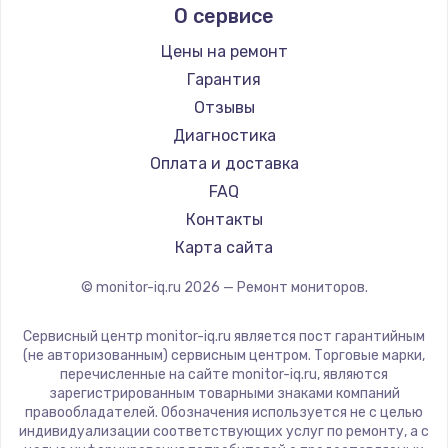
О сервисе
Thunderobot
Hisense
Цены на ремонт
АОС
Гарантия
Ardor
Отзывы
Machenike
Диагностика
iru
Оплата и доставка
Titan Army
FAQ
iFFALCON
Контакты
Dahua
Карта сайта
© monitor-iq.ru
2026
— Ремонт мониторов.
Сервисный центр monitor-iq.ru является пост гарантийным
(не авторизованным) сервисным центром. Торговые марки,
перечисленные на сайте monitor-iq.ru, являются
зарегистрированным товарными знаками компаний
правообладателей. Обозначения используется не с целью
индивидуализации соответствующих услуг по ремонту, а с