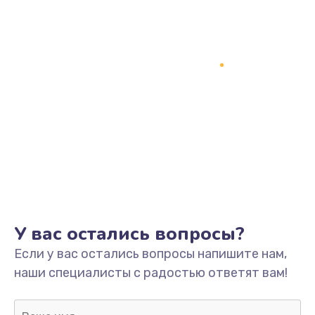
Заказать
Замена процессора
1800 руб.
Заказать
Замена системы охлаждения
1500 руб.
Заказать
Замена термопасты
У вас остались вопросы?
995 руб.
Если у вас остались вопросы напишите нам,
Заказать
наши специалисты с радостью ответят вам!
Замена шлейфа матрицы