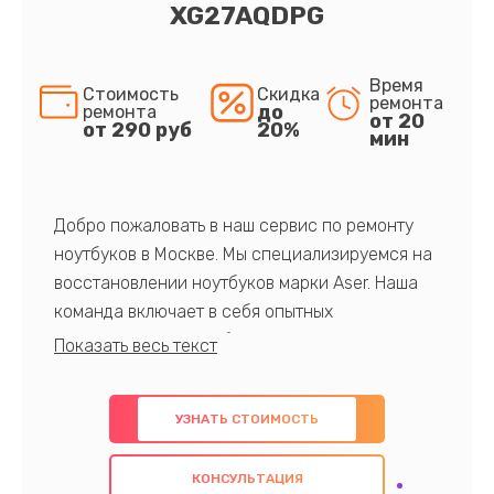
XG27AQDPG
Время
Стоимость
Скидка
ремонта
до
ремонта
от 20
от 290 руб
20%
мин
Добро пожаловать в наш сервис по ремонту
ноутбуков в Москве. Мы специализируемся на
восстановлении ноутбуков марки Aser. Наша
команда включает в себя опытных
профессионалов с обширными знаниями и
многолетним опытом в данной области. Мы
предлагаем быстрый и качественный ремонт с
УЗНАТЬ СТОИМОСТЬ
использованием оригинальных компонентов, а
также гарантируем качество всех
КОНСУЛЬТАЦИЯ
проведенных работ. Наша цель - предоставить