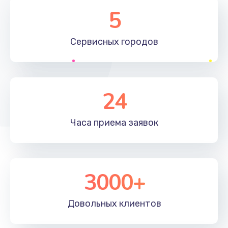
Замена элемента
5
1190 руб.
Сервисных
городов
Заказать
Замена материнской платы
1330 руб.
24
Заказать
Часа приема
заявок
Замена клавиатуры
1190 руб.
Заказать
3000+
Замена корпуса
890 руб.
Довольных
клиентов
Заказать