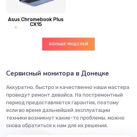
390 руб.
Asus Chromebook Plus
Заказать
CX15
Замена вибромотора
БОЛЬШЕ МОДЕЛЕЙ
890 руб.
Заказать
Замена голосового динамика
Сервисный монитора в Донецке
490 руб.
Аккуратно, быстро и качественно наши мастера
Заказать
проведут ремонт девайса. На постремонтный
период предоставляется гарантия, поэтому
Замена основной камеры
если во время дальнейшей эксплуатации
490 руб.
техники возникнут какие-то проблемы, можно
снова обратиться к нам для их решения.
Заказать