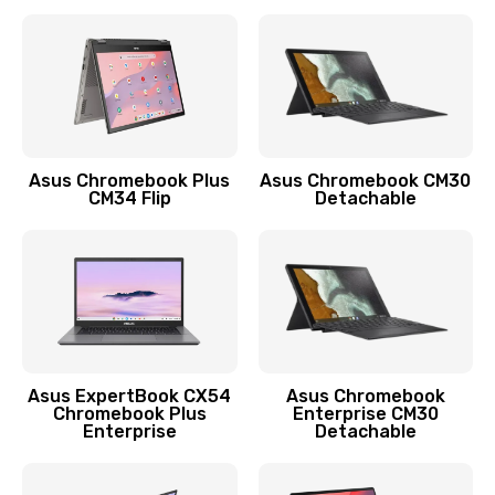
390 руб.
Заказать
Защита гидрогелевой пленкой
1290 руб.
Заказать
Asus Chromebook Plus
Asus Chromebook CM30
CM34 Flip
Detachable
Замена экрана
1145 руб.
Заказать
Замена аккумулятора
890 руб.
Asus ExpertBook CX54
Asus Chromebook
Chromebook Plus
Enterprise CM30
Заказать
Enterprise
Detachable
Замена задней крышки