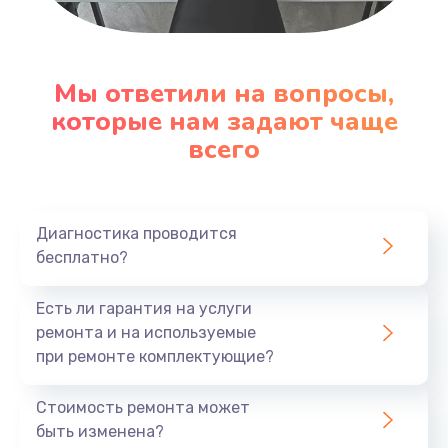
Настройка ОС
1090 руб.
Мы ответили на вопросы,
Заказать
которые нам задают чаще
всего
Ремонт подсветки
1200 руб.
Заказать
Диагностика проводится
бесплатно?
Настройка BIOS
Есть ли гарантия на услуги
930 руб.
ремонта и на используемые
Заказать
при ремонте комплектующие?
Замена SSD
Стоимость ремонта может
1045 руб.
быть изменена?