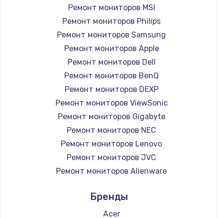
Замена вебкамеры
Ремонт мониторов MSI
1260 руб.
Ремонт мониторов Philips
Ремонт мониторов Samsung
Заказать
Ремонт мониторов Apple
Ремонт петель крышки
Ремонт мониторов Dell
Ремонт мониторов BenQ
990 руб.
Ремонт мониторов DEXP
Заказать
Ремонт мониторов ViewSonic
Ремонт мониторов Gigabyte
Настройка Wi-Fi
Ремонт мониторов NEC
1030 руб.
Ремонт мониторов Lenovo
Заказать
Ремонт мониторов JVC
Ремонт мониторов Alienware
Замена шим-контроллера
Ремонт мониторов Aorus
3900 руб.
Бренды
Ремонт мониторов Thunderobot
Заказать
Ремонт мониторов Hisense
Acer