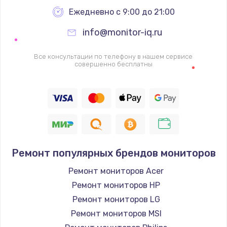
Заказать
Ежедневно с 9:00 до 21:00
info@monitor-iq.ru
Ремонт цепей питания
2500 руб.
Все консультации по телефону в нашем сервисе
совершенно бесплатны
Заказать
Замена жесткого диска
750 руб.
Заказать
Ремонт популярных брендов мониторов
Установка драйверов
725 руб.
Ремонт мониторов Acer
Ремонт мониторов HP
Заказать
Ремонт мониторов LG
Замена вебкамеры
Ремонт мониторов MSI