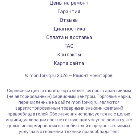
Hisense
Цены на ремонт
АОС
Гарантия
Ardor
Отзывы
Machenike
Диагностика
iru
Оплата и доставка
Titan Army
FAQ
iFFALCON
Контакты
Dahua
Карта сайта
© monitor-iq.ru
2026
— Ремонт мониторов.
Сервисный центр monitor-iq.ru является пост гарантийным
(не авторизованным) сервисным центром. Торговые марки,
перечисленные на сайте monitor-iq.ru, являются
зарегистрированным товарными знаками компаний
правообладателей. Обозначения используется не с целью
индивидуализации соответствующих услуг по ремонту, а с
целью информирования потребителей о предоставляемых
услугах в отношении техники правообладателя