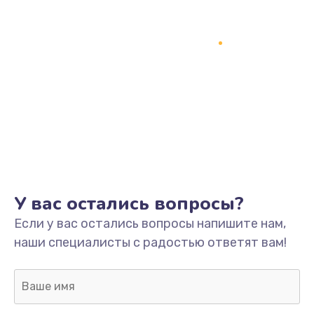
Замена процессора
1800 руб.
Заказать
Замена системы охлаждения
1500 руб.
Заказать
Замена термопасты
У вас остались вопросы?
995 руб.
Если у вас остались вопросы напишите нам,
Заказать
наши специалисты с радостью ответят вам!
Замена шлейфа матрицы
960 руб.