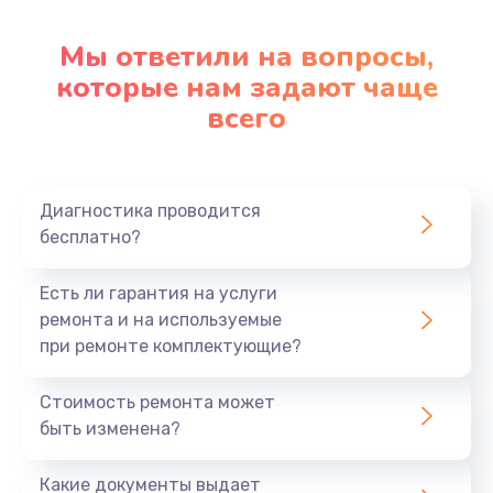
Настройка ОС
1090 руб.
Мы ответили на вопросы,
Заказать
которые нам задают чаще
всего
Ремонт подсветки
1200 руб.
Заказать
Диагностика проводится
бесплатно?
Настройка BIOS
Есть ли гарантия на услуги
930 руб.
ремонта и на используемые
Заказать
при ремонте комплектующие?
Замена SSD
Стоимость ремонта может
1045 руб.
быть изменена?
Заказать
Какие документы выдает