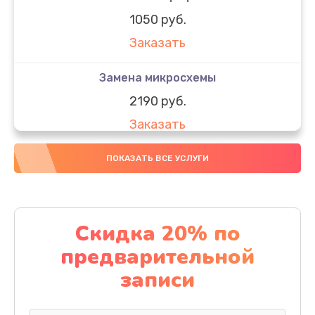
1050 руб.
Заказать
Замена микросхемы
2190 руб.
Заказать
Замена передней камеры
ПОКАЗАТЬ ВСЕ УСЛУГИ
490 руб.
Заказать
Скидка 20% по
Замена полифонического динамика
предварительной
390 руб.
записи
Заказать