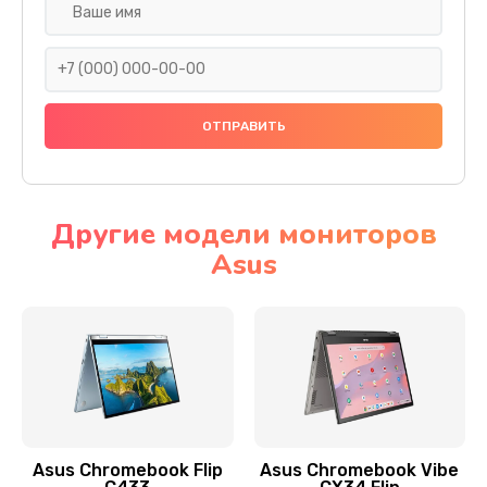
Замена разъема SIM
290 руб.
Заказать
Сбор/Разбор
1490 руб.
Заказать
Другие модели мониторов
Asus
Чистка динамика и микрофонов (с разбором)
1790 руб.
Заказать
Замена кнопки Home (домой)
890 руб.
Заказать
Asus Chromebook Flip
Asus Chromebook Vibe