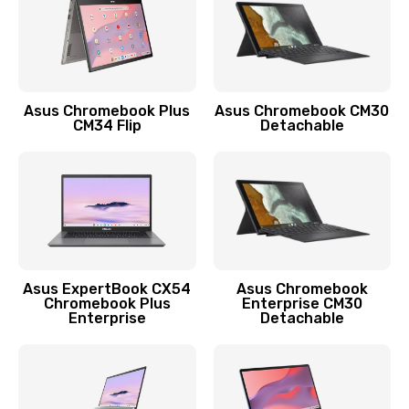
Защита гидрогелевой пленкой
1290 руб.
Заказать
Asus Chromebook Plus
Asus Chromebook CM30
CM34 Flip
Detachable
Замена экрана
1145 руб.
Заказать
Замена аккумулятора
890 руб.
Asus ExpertBook CX54
Asus Chromebook
Chromebook Plus
Enterprise CM30
Заказать
Enterprise
Detachable
Замена задней крышки
490 руб.