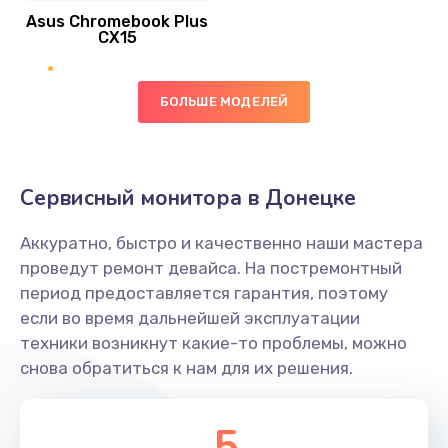
Asus Chromebook Plus
Заказать
CX15
Замена вибромотора
БОЛЬШЕ МОДЕЛЕЙ
890 руб.
Заказать
Замена голосового динамика
Сервисный монитора в Донецке
490 руб.
Аккуратно, быстро и качественно наши мастера
Заказать
проведут ремонт девайса. На постремонтный
период предоставляется гарантия, поэтому
Замена основной камеры
если во время дальнейшей эксплуатации
490 руб.
техники возникнут какие-то проблемы, можно
снова обратиться к нам для их решения.
Заказать
Замена элемента
5