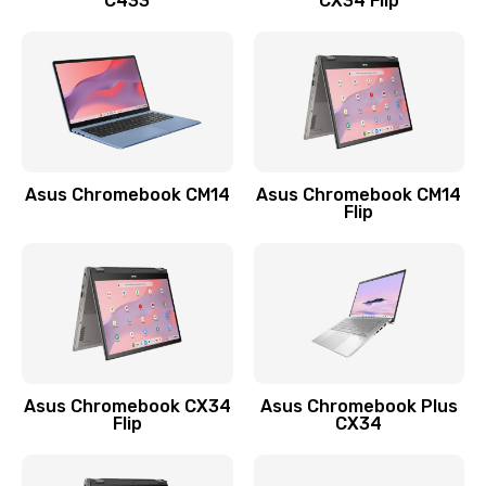
C433
CX34 Flip
Замена сканера отпечатка
790 руб.
Заказать
Замена разъема зарядки (питания)
390 руб.
Asus Chromebook CM14
Asus Chromebook CM14
Flip
Заказать
Замена разъёма наушников (гарнитуры)
390 руб.
Заказать
Замена кнопок громкости
Asus Chromebook CX34
Asus Chromebook Plus
Flip
CX34
390 руб.
Заказать