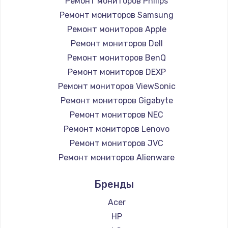
1260 руб.
Ремонт мониторов Philips
Ремонт мониторов Samsung
Заказать
Ремонт мониторов Apple
Ремонт петель крышки
Ремонт мониторов Dell
Ремонт мониторов BenQ
990 руб.
Ремонт мониторов DEXP
Заказать
Ремонт мониторов ViewSonic
Ремонт мониторов Gigabyte
Настройка Wi-Fi
Ремонт мониторов NEC
1030 руб.
Ремонт мониторов Lenovo
Заказать
Ремонт мониторов JVC
Ремонт мониторов Alienware
Замена шим-контроллера
Ремонт мониторов Aorus
3900 руб.
Бренды
Ремонт мониторов Thunderobot
Заказать
Ремонт мониторов Hisense
Acer
Ремонт мониторов АОС
HP
Замена HDMI