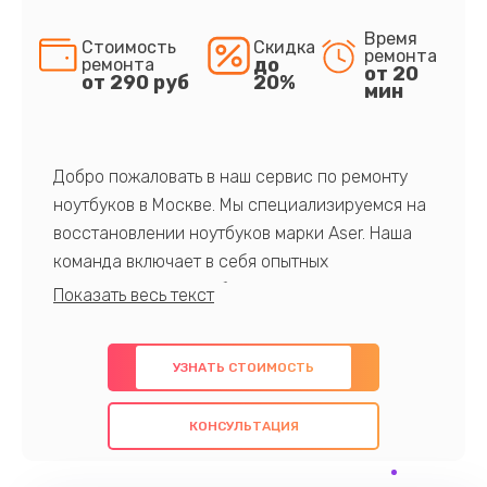
Время
Стоимость
Скидка
ремонта
до
ремонта
от 20
от 290 руб
20%
мин
Добро пожаловать в наш сервис по ремонту
ноутбуков в Москве. Мы специализируемся на
восстановлении ноутбуков марки Aser. Наша
команда включает в себя опытных
профессионалов с обширными знаниями и
многолетним опытом в данной области. Мы
предлагаем быстрый и качественный ремонт с
УЗНАТЬ СТОИМОСТЬ
использованием оригинальных компонентов, а
также гарантируем качество всех
КОНСУЛЬТАЦИЯ
проведенных работ. Наша цель - предоставить
клиентам надежное и профессиональное