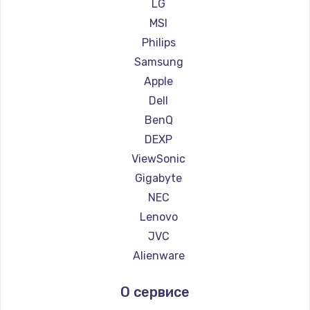
Ремонт мониторов Ardor
LG
600 руб.
Ремонт мониторов Machenike
MSI
Заказать
Ремонт мониторов iru
Philips
Ремонт мониторов Titan Army
Samsung
Ремонт мониторов iFFALCON
Apple
Ремонт мониторов Dahua
Dell
BenQ
DEXP
ViewSonic
Gigabyte
NEC
Lenovo
JVC
Alienware
Aorus
О сервисе
Thunderobot