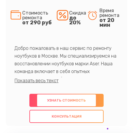
Время
Стоимость
Скидка
ремонта
до
ремонта
от 20
от 290 руб
20%
мин
Добро пожаловать в наш сервис по ремонту
ноутбуков в Москве. Мы специализируемся на
восстановлении ноутбуков марки Aser. Наша
команда включает в себя опытных
профессионалов с обширными знаниями и
многолетним опытом в данной области. Мы
предлагаем быстрый и качественный ремонт с
УЗНАТЬ СТОИМОСТЬ
использованием оригинальных компонентов, а
также гарантируем качество всех
КОНСУЛЬТАЦИЯ
проведенных работ. Наша цель - предоставить
клиентам надежное и профессиональное