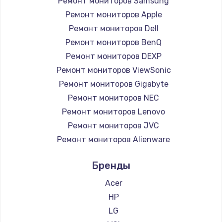
Ремонт мониторов Samsung
Заказать
Ремонт мониторов Apple
Ремонт петель крышки
Ремонт мониторов Dell
Ремонт мониторов BenQ
990 руб.
Ремонт мониторов DEXP
Заказать
Ремонт мониторов ViewSonic
Ремонт мониторов Gigabyte
Настройка Wi-Fi
Ремонт мониторов NEC
1030 руб.
Ремонт мониторов Lenovo
Заказать
Ремонт мониторов JVC
Ремонт мониторов Alienware
Замена шим-контроллера
Ремонт мониторов Aorus
3900 руб.
Бренды
Ремонт мониторов Thunderobot
Заказать
Ремонт мониторов Hisense
Acer
Ремонт мониторов АОС
HP
Замена HDMI
Ремонт мониторов Ardor
LG
600 руб.