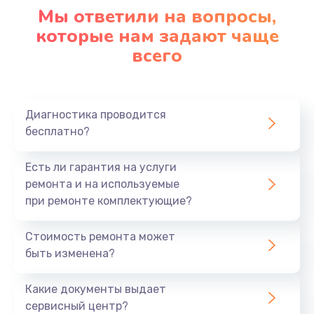
1090 руб.
Мы ответили на вопросы,
Заказать
которые нам задают чаще
всего
Ремонт подсветки
1200 руб.
Заказать
Диагностика проводится
бесплатно?
Настройка BIOS
Есть ли гарантия на услуги
930 руб.
ремонта и на используемые
Заказать
при ремонте комплектующие?
Замена SSD
Стоимость ремонта может
1045 руб.
быть изменена?
Заказать
Какие документы выдает
сервисный центр?
Восстановление данных