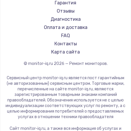
АОС
Гарантия
Ardor
Отзывы
Machenike
Диагностика
iru
Оплата и доставка
Titan Army
FAQ
iFFALCON
Контакты
Dahua
Карта сайта
© monitor-iq.ru
2026
— Ремонт мониторов.
Сервисный центр monitor-iq.ru является пост гарантийным
(не авторизованным) сервисным центром. Торговые марки,
перечисленные на сайте monitor-iq.ru, являются
зарегистрированным товарными знаками компаний
правообладателей. Обозначения используется не с целью
индивидуализации соответствующих услуг по ремонту, а с
целью информирования потребителей о предоставляемых
услугах в отношении техники правообладателя
Сайт monitor-iq.ru, а также вся информация об услугах и