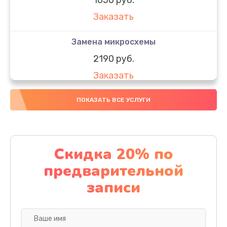
Заказать
Замена микросхемы
2190 руб.
Заказать
Замена передней камеры
ПОКАЗАТЬ ВСЕ УСЛУГИ
490 руб.
Заказать
Скидка 20% по
Замена полифонического динамика
предварительной
390 руб.
записи
Заказать
Замена разъема SIM