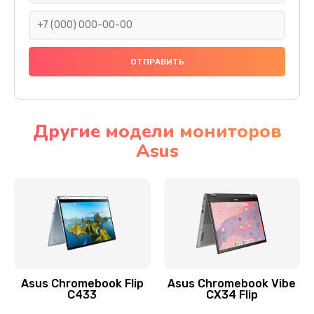
290 руб.
Заказать
Сбор/Разбор
1490 руб.
Заказать
Другие модели мониторов
Asus
Чистка динамика и микрофонов (с разбором)
1790 руб.
Заказать
Замена кнопки Home (домой)
890 руб.
Заказать
Asus Chromebook Flip
Asus Chromebook Vibe
C433
CX34 Flip
Замена сканера отпечатка