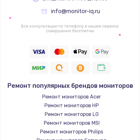
info@monitor-iq.ru
Ремонт цепей питания
2500 руб.
Все консультации по телефону в нашем сервисе
совершенно бесплатны
Заказать
Замена жесткого диска
750 руб.
Заказать
Ремонт популярных брендов мониторов
Установка драйверов
725 руб.
Ремонт мониторов Acer
Ремонт мониторов HP
Заказать
Ремонт мониторов LG
Замена вебкамеры
Ремонт мониторов MSI
1260 руб.
Ремонт мониторов Philips