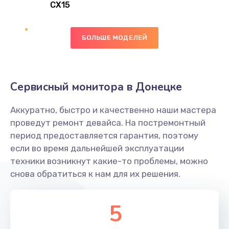
CX15
Замена вибромотора
БОЛЬШЕ МОДЕЛЕЙ
890 руб.
Заказать
Замена голосового динамика
Сервисный монитора в Донецке
490 руб.
Аккуратно, быстро и качественно наши мастера
Заказать
проведут ремонт девайса. На постремонтный
период предоставляется гарантия, поэтому
Замена основной камеры
если во время дальнейшей эксплуатации
490 руб.
техники возникнут какие-то проблемы, можно
снова обратиться к нам для их решения.
Заказать
Замена элемента
5
1190 руб.