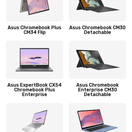
Защита гидрогелевой пленкой
1290 руб.
Заказать
Asus Chromebook Plus
Asus Chromebook CM30
CM34 Flip
Detachable
Замена экрана
1145 руб.
Заказать
Замена аккумулятора
890 руб.
Asus ExpertBook CX54
Asus Chromebook
Chromebook Plus
Enterprise CM30
Заказать
Enterprise
Detachable
Замена задней крышки
490 руб.
Заказать