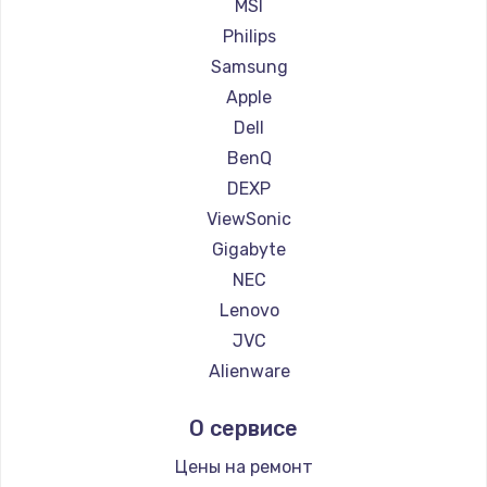
Ремонт мониторов Machenike
MSI
Заказать
Ремонт мониторов iru
Philips
Ремонт мониторов Titan Army
Samsung
Ремонт мониторов iFFALCON
Apple
Ремонт мониторов Dahua
Dell
BenQ
DEXP
ViewSonic
Gigabyte
NEC
Lenovo
JVC
Alienware
Aorus
О сервисе
Thunderobot
Hisense
Цены на ремонт