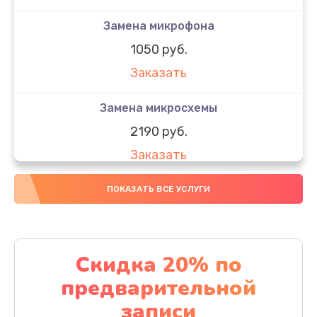
Замена микрофона
1050 руб.
Заказать
Замена микросхемы
2190 руб.
Заказать
Замена передней камеры
ПОКАЗАТЬ ВСЕ УСЛУГИ
490 руб.
Заказать
Скидка 20% по
Замена полифонического динамика
предварительной
390 руб.
записи