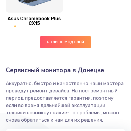
390 руб.
Asus Chromebook Plus
Заказать
CX15
Замена вибромотора
БОЛЬШЕ МОДЕЛЕЙ
890 руб.
Заказать
Замена голосового динамика
Сервисный монитора в Донецке
490 руб.
Аккуратно, быстро и качественно наши мастера
Заказать
проведут ремонт девайса. На постремонтный
период предоставляется гарантия, поэтому
Замена основной камеры
если во время дальнейшей эксплуатации
490 руб.
техники возникнут какие-то проблемы, можно
снова обратиться к нам для их решения.
Заказать