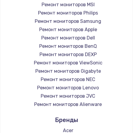
Замена вебкамеры
Ремонт мониторов MSI
1260 руб.
Ремонт мониторов Philips
Ремонт мониторов Samsung
Заказать
Ремонт мониторов Apple
Ремонт петель крышки
Ремонт мониторов Dell
Ремонт мониторов BenQ
990 руб.
Ремонт мониторов DEXP
Заказать
Ремонт мониторов ViewSonic
Ремонт мониторов Gigabyte
Настройка Wi-Fi
Ремонт мониторов NEC
1030 руб.
Ремонт мониторов Lenovo
Заказать
Ремонт мониторов JVC
Ремонт мониторов Alienware
Замена шим-контроллера
Ремонт мониторов Aorus
3900 руб.
Бренды
Ремонт мониторов Thunderobot
Заказать
Ремонт мониторов Hisense
Acer