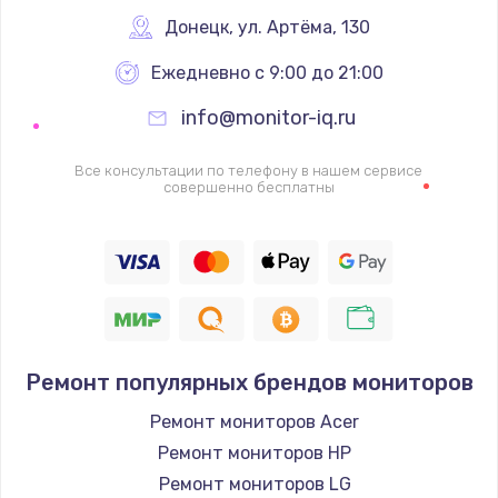
Донецк
,
 ул. Артёма, 130
1600 руб.
Заказать
Ежедневно с 9:00 до 21:00
info@monitor-iq.ru
Ремонт цепей питания
2500 руб.
Все консультации по телефону в нашем сервисе
совершенно бесплатны
Заказать
Замена жесткого диска
750 руб.
Заказать
Ремонт популярных брендов мониторов
Установка драйверов
725 руб.
Ремонт мониторов Acer
Ремонт мониторов HP
Заказать
Ремонт мониторов LG