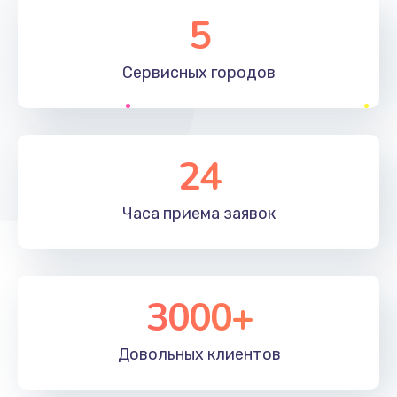
Замена элемента
5
1190 руб.
Сервисных
городов
Заказать
Замена материнской платы
1330 руб.
24
Заказать
Часа приема
заявок
Замена клавиатуры
1190 руб.
Заказать
3000+
Замена корпуса
890 руб.
Довольных
клиентов
Заказать