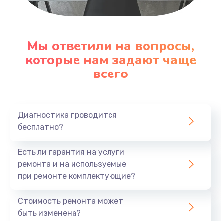
Настройка ОС
1090 руб.
Мы ответили на вопросы,
Заказать
которые нам задают чаще
всего
Ремонт подсветки
1200 руб.
Заказать
Диагностика проводится
бесплатно?
Настройка BIOS
Есть ли гарантия на услуги
930 руб.
ремонта и на используемые
Заказать
при ремонте комплектующие?
Замена SSD
Стоимость ремонта может
1045 руб.
быть изменена?