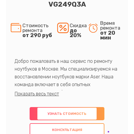
VG249Q3A
Время
Стоимость
Скидка
ремонта
до
ремонта
от 20
от 290 руб
20%
мин
Добро пожаловать в наш сервис по ремонту
ноутбуков в Москве. Мы специализируемся на
восстановлении ноутбуков марки Aser. Наша
команда включает в себя опытных
профессионалов с обширными знаниями и
многолетним опытом в данной области. Мы
предлагаем быстрый и качественный ремонт с
УЗНАТЬ СТОИМОСТЬ
использованием оригинальных компонентов, а
также гарантируем качество всех
КОНСУЛЬТАЦИЯ
проведенных работ. Наша цель - предоставить