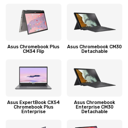
390 руб.
Заказать
Защита гидрогелевой пленкой
1290 руб.
Заказать
Asus Chromebook Plus
Asus Chromebook CM30
CM34 Flip
Detachable
Замена экрана
1145 руб.
Заказать
Замена аккумулятора
890 руб.
Asus ExpertBook CX54
Asus Chromebook
Chromebook Plus
Enterprise CM30
Заказать
Enterprise
Detachable
Замена задней крышки