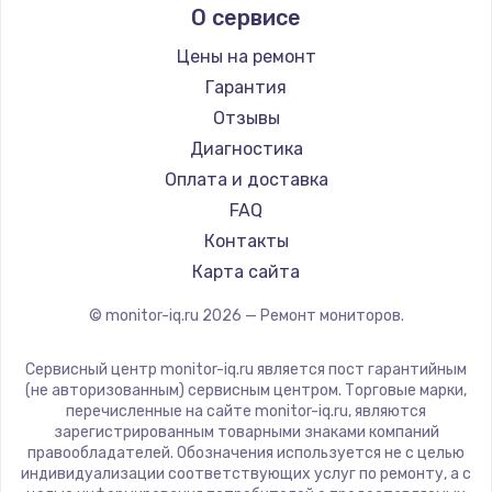
О сервисе
Thunderobot
Hisense
Цены на ремонт
АОС
Гарантия
Ardor
Отзывы
Machenike
Диагностика
iru
Оплата и доставка
Titan Army
FAQ
iFFALCON
Контакты
Dahua
Карта сайта
© monitor-iq.ru
2026
— Ремонт мониторов.
Сервисный центр monitor-iq.ru является пост гарантийным
(не авторизованным) сервисным центром. Торговые марки,
перечисленные на сайте monitor-iq.ru, являются
зарегистрированным товарными знаками компаний
правообладателей. Обозначения используется не с целью
индивидуализации соответствующих услуг по ремонту, а с