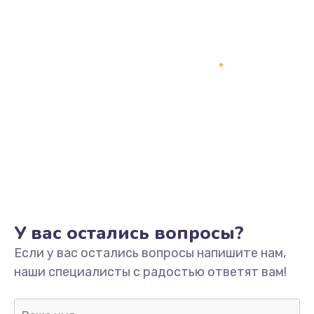
Заказать
Замена процессора
1800 руб.
Заказать
Замена системы охлаждения
1500 руб.
Заказать
Замена термопасты
У вас остались вопросы?
995 руб.
Если у вас остались вопросы напишите нам,
Заказать
наши специалисты с радостью ответят вам!
Замена шлейфа матрицы