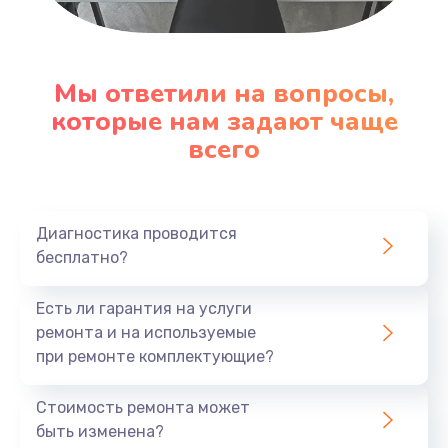
Настройка ОС
1090 руб.
Мы ответили на вопросы,
Заказать
которые нам задают чаще
всего
Ремонт подсветки
1200 руб.
Заказать
Диагностика проводится
бесплатно?
Настройка BIOS
Есть ли гарантия на услуги
930 руб.
ремонта и на используемые
Заказать
при ремонте комплектующие?
Замена SSD
Стоимость ремонта может
1045 руб.
быть изменена?