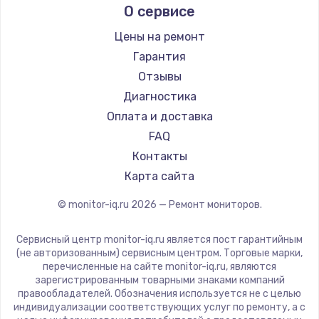
О сервисе
Thunderobot
Hisense
Цены на ремонт
АОС
Гарантия
Ardor
Отзывы
Machenike
Диагностика
iru
Оплата и доставка
Titan Army
FAQ
iFFALCON
Контакты
Dahua
Карта сайта
© monitor-iq.ru
2026
— Ремонт мониторов.
Сервисный центр monitor-iq.ru является пост гарантийным
(не авторизованным) сервисным центром. Торговые марки,
перечисленные на сайте monitor-iq.ru, являются
зарегистрированным товарными знаками компаний
правообладателей. Обозначения используется не с целью
индивидуализации соответствующих услуг по ремонту, а с