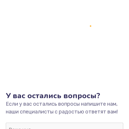
Заказать
Замена процессора
1800 руб.
Заказать
Замена системы охлаждения
1500 руб.
Заказать
Замена термопасты
У вас остались вопросы?
995 руб.
Если у вас остались вопросы напишите нам,
Заказать
наши специалисты с радостью ответят вам!
Замена шлейфа матрицы