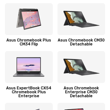
390 руб.
Заказать
Защита гидрогелевой пленкой
1290 руб.
Заказать
Asus Chromebook Plus
Asus Chromebook CM30
CM34 Flip
Detachable
Замена экрана
1145 руб.
Заказать
Замена аккумулятора
890 руб.
Asus ExpertBook CX54
Asus Chromebook
Chromebook Plus
Enterprise CM30
Заказать
Enterprise
Detachable
Замена задней крышки