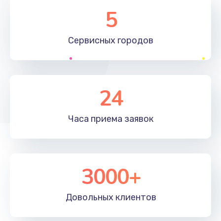
Замена элемента
5
1190 руб.
Сервисных
городов
Заказать
Замена материнской платы
1330 руб.
24
Заказать
Часа приема
заявок
Замена клавиатуры
1190 руб.
Заказать
3000+
Замена корпуса
890 руб.
Довольных
клиентов
Заказать