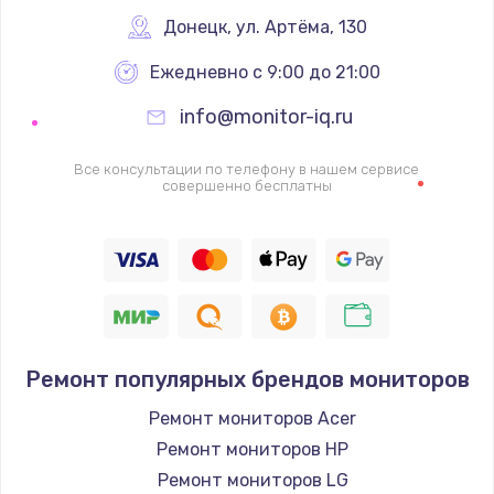
Донецк
,
 ул. Артёма, 130
1600 руб.
Заказать
Ежедневно с 9:00 до 21:00
info@monitor-iq.ru
Ремонт цепей питания
2500 руб.
Все консультации по телефону в нашем сервисе
совершенно бесплатны
Заказать
Замена жесткого диска
750 руб.
Заказать
Ремонт популярных брендов мониторов
Установка драйверов
725 руб.
Ремонт мониторов Acer
Ремонт мониторов HP
Заказать
Ремонт мониторов LG