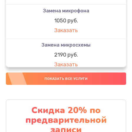
Замена микрофона
1050 руб.
Заказать
Замена микросхемы
2190 руб.
Заказать
Замена передней камеры
ПОКАЗАТЬ ВСЕ УСЛУГИ
490 руб.
Заказать
Скидка 20% по
Замена полифонического динамика
предварительной
390 руб.
записи