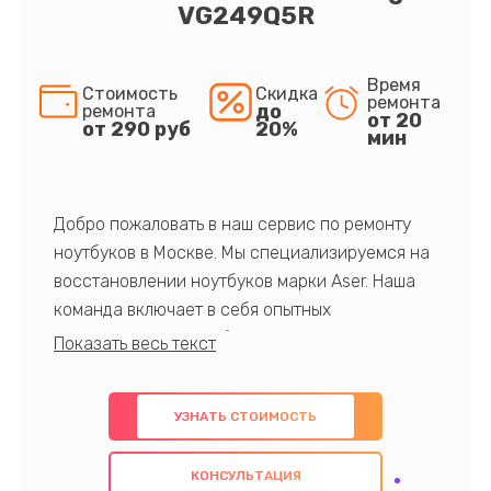
VG249Q5R
Время
Стоимость
Скидка
ремонта
до
ремонта
от 20
от 290 руб
20%
мин
Добро пожаловать в наш сервис по ремонту
ноутбуков в Москве. Мы специализируемся на
восстановлении ноутбуков марки Aser. Наша
команда включает в себя опытных
профессионалов с обширными знаниями и
многолетним опытом в данной области. Мы
предлагаем быстрый и качественный ремонт с
УЗНАТЬ СТОИМОСТЬ
использованием оригинальных компонентов, а
также гарантируем качество всех
КОНСУЛЬТАЦИЯ
проведенных работ. Наша цель - предоставить