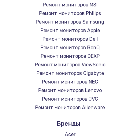
Замена вебкамеры
Ремонт мониторов MSI
1260 руб.
Ремонт мониторов Philips
Ремонт мониторов Samsung
Заказать
Ремонт мониторов Apple
Ремонт петель крышки
Ремонт мониторов Dell
Ремонт мониторов BenQ
990 руб.
Ремонт мониторов DEXP
Заказать
Ремонт мониторов ViewSonic
Ремонт мониторов Gigabyte
Настройка Wi-Fi
Ремонт мониторов NEC
1030 руб.
Ремонт мониторов Lenovo
Заказать
Ремонт мониторов JVC
Ремонт мониторов Alienware
Замена шим-контроллера
Ремонт мониторов Aorus
3900 руб.
Бренды
Ремонт мониторов Thunderobot
Заказать
Ремонт мониторов Hisense
Acer