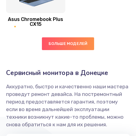
390 руб.
Asus Chromebook Plus
Заказать
CX15
Замена вибромотора
БОЛЬШЕ МОДЕЛЕЙ
890 руб.
Заказать
Замена голосового динамика
Сервисный монитора в Донецке
490 руб.
Аккуратно, быстро и качественно наши мастера
Заказать
проведут ремонт девайса. На постремонтный
период предоставляется гарантия, поэтому
Замена основной камеры
если во время дальнейшей эксплуатации
490 руб.
техники возникнут какие-то проблемы, можно
снова обратиться к нам для их решения.
Заказать