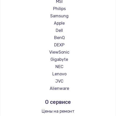
Ремонт мониторов Machenike
MSI
Заказать
Ремонт мониторов iru
Philips
Ремонт мониторов Titan Army
Samsung
Ремонт мониторов iFFALCON
Apple
Ремонт мониторов Dahua
Dell
BenQ
DEXP
ViewSonic
Gigabyte
NEC
Lenovo
JVC
Alienware
Aorus
О сервисе
Thunderobot
Hisense
Цены на ремонт