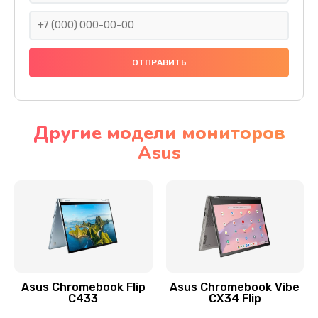
290 руб.
Заказать
Сбор/Разбор
1490 руб.
Заказать
Другие модели мониторов
Asus
Чистка динамика и микрофонов (с разбором)
1790 руб.
Заказать
Замена кнопки Home (домой)
890 руб.
Заказать
Asus Chromebook Flip
Asus Chromebook Vibe
C433
CX34 Flip
Замена сканера отпечатка