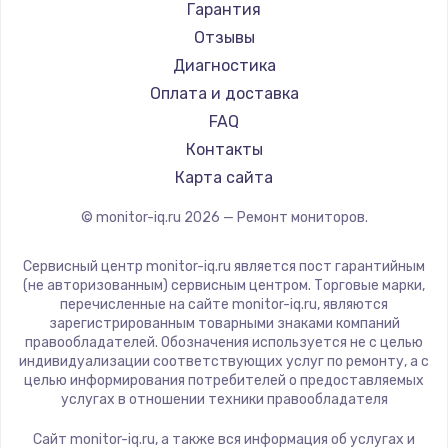
АОС
Гарантия
Ardor
Отзывы
Machenike
Диагностика
iru
Оплата и доставка
Titan Army
FAQ
iFFALCON
Контакты
Dahua
Карта сайта
© monitor-iq.ru
2026
— Ремонт мониторов.
Сервисный центр monitor-iq.ru является пост гарантийным
(не авторизованным) сервисным центром. Торговые марки,
перечисленные на сайте monitor-iq.ru, являются
зарегистрированным товарными знаками компаний
правообладателей. Обозначения используется не с целью
индивидуализации соответствующих услуг по ремонту, а с
целью информирования потребителей о предоставляемых
услугах в отношении техники правообладателя
Сайт monitor-iq.ru, а также вся информация об услугах и