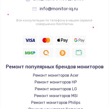
info@monitor-iq.ru
Ремонт цепей питания
2500 руб.
Все консультации по телефону в нашем сервисе
совершенно бесплатны
Заказать
Замена жесткого диска
750 руб.
Заказать
Ремонт популярных брендов мониторов
Установка драйверов
725 руб.
Ремонт мониторов Acer
Ремонт мониторов HP
Заказать
Ремонт мониторов LG
Замена вебкамеры
Ремонт мониторов MSI
1260 руб.
Ремонт мониторов Philips