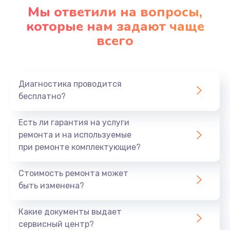
1090 руб.
Мы ответили на вопросы,
Заказать
которые нам задают чаще
всего
Ремонт подсветки
1200 руб.
Заказать
Диагностика проводится
бесплатно?
Настройка BIOS
Есть ли гарантия на услуги
930 руб.
ремонта и на используемые
Заказать
при ремонте комплектующие?
Замена SSD
Стоимость ремонта может
1045 руб.
быть изменена?
Заказать
Какие документы выдает
сервисный центр?
Восстановление данных