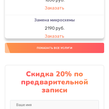
Заказать
Замена микросхемы
2190 руб.
Заказать
Замена передней камеры
ПОКАЗАТЬ ВСЕ УСЛУГИ
490 руб.
Заказать
Скидка 20% по
Замена полифонического динамика
предварительной
390 руб.
записи
Заказать
Замена разъема SIM