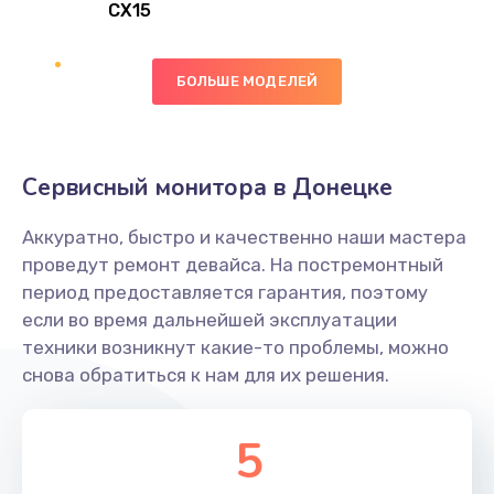
CX15
Замена вибромотора
БОЛЬШЕ МОДЕЛЕЙ
890 руб.
Заказать
Замена голосового динамика
Сервисный монитора в Донецке
490 руб.
Аккуратно, быстро и качественно наши мастера
Заказать
проведут ремонт девайса. На постремонтный
период предоставляется гарантия, поэтому
Замена основной камеры
если во время дальнейшей эксплуатации
490 руб.
техники возникнут какие-то проблемы, можно
снова обратиться к нам для их решения.
Заказать
Замена элемента
5
1190 руб.