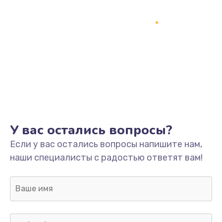
Замена процессора
1800 руб.
Заказать
Замена системы охлаждения
1500 руб.
Заказать
Замена термопасты
У вас остались вопросы?
995 руб.
Если у вас остались вопросы напишите нам,
Заказать
наши специалисты с радостью ответят вам!
Замена шлейфа матрицы
960 руб.
Заказать