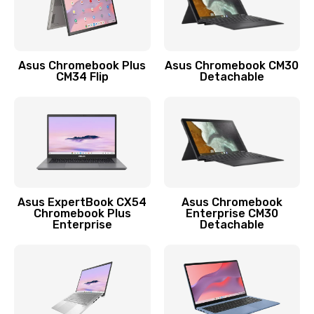
Защита гидрогелевой пленкой
1290 руб.
Заказать
Asus Chromebook Plus
Asus Chromebook CM30
CM34 Flip
Detachable
Замена экрана
1145 руб.
Заказать
Замена аккумулятора
890 руб.
Asus ExpertBook CX54
Asus Chromebook
Chromebook Plus
Enterprise CM30
Заказать
Enterprise
Detachable
Замена задней крышки
490 руб.
Заказать