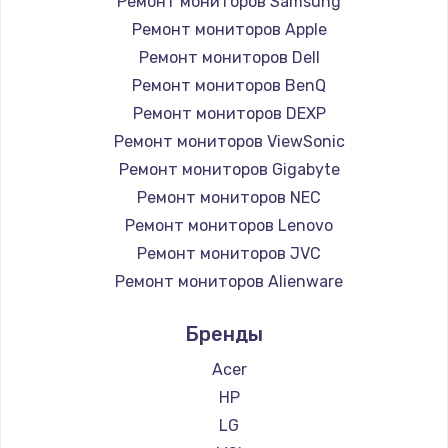
Ремонт мониторов Samsung
Заказать
Ремонт мониторов Apple
Ремонт петель крышки
Ремонт мониторов Dell
Ремонт мониторов BenQ
990 руб.
Ремонт мониторов DEXP
Заказать
Ремонт мониторов ViewSonic
Ремонт мониторов Gigabyte
Настройка Wi-Fi
Ремонт мониторов NEC
1030 руб.
Ремонт мониторов Lenovo
Заказать
Ремонт мониторов JVC
Ремонт мониторов Alienware
Замена шим-контроллера
Ремонт мониторов Aorus
3900 руб.
Бренды
Ремонт мониторов Thunderobot
Заказать
Ремонт мониторов Hisense
Acer
Ремонт мониторов АОС
HP
Замена HDMI
Ремонт мониторов Ardor
LG
600 руб.