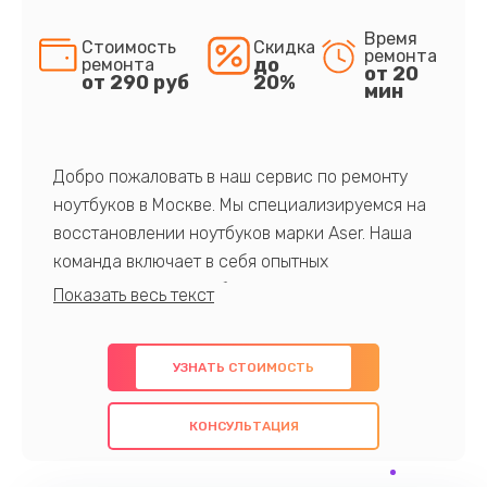
Время
Стоимость
Скидка
ремонта
до
ремонта
от 20
от 290 руб
20%
мин
Добро пожаловать в наш сервис по ремонту
ноутбуков в Москве. Мы специализируемся на
восстановлении ноутбуков марки Aser. Наша
команда включает в себя опытных
профессионалов с обширными знаниями и
многолетним опытом в данной области. Мы
предлагаем быстрый и качественный ремонт с
УЗНАТЬ СТОИМОСТЬ
использованием оригинальных компонентов, а
также гарантируем качество всех
КОНСУЛЬТАЦИЯ
проведенных работ. Наша цель - предоставить
клиентам надежное и профессиональное