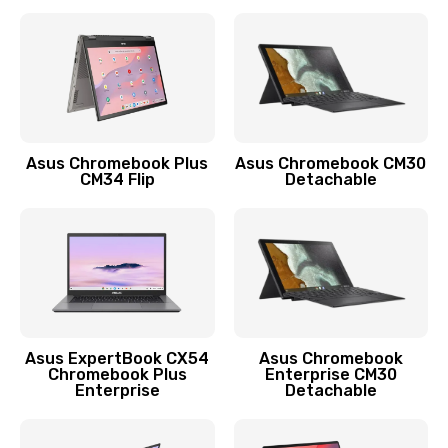
390 руб.
Заказать
Защита гидрогелевой пленкой
1290 руб.
Заказать
Asus Chromebook Plus
Asus Chromebook CM30
CM34 Flip
Detachable
Замена экрана
1145 руб.
Заказать
Замена аккумулятора
890 руб.
Asus ExpertBook CX54
Asus Chromebook
Chromebook Plus
Enterprise CM30
Заказать
Enterprise
Detachable
Замена задней крышки