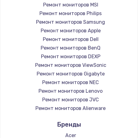
Замена вебкамеры
Ремонт мониторов MSI
1260 руб.
Ремонт мониторов Philips
Ремонт мониторов Samsung
Заказать
Ремонт мониторов Apple
Ремонт петель крышки
Ремонт мониторов Dell
Ремонт мониторов BenQ
990 руб.
Ремонт мониторов DEXP
Заказать
Ремонт мониторов ViewSonic
Ремонт мониторов Gigabyte
Настройка Wi-Fi
Ремонт мониторов NEC
1030 руб.
Ремонт мониторов Lenovo
Заказать
Ремонт мониторов JVC
Ремонт мониторов Alienware
Замена шим-контроллера
Ремонт мониторов Aorus
3900 руб.
Бренды
Ремонт мониторов Thunderobot
Заказать
Ремонт мониторов Hisense
Acer