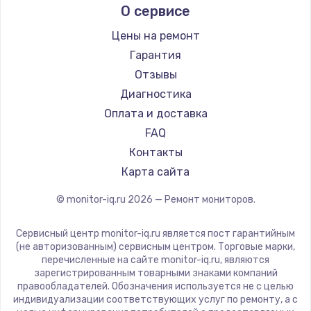
О сервисе
Thunderobot
Hisense
Цены на ремонт
АОС
Гарантия
Ardor
Отзывы
Machenike
Диагностика
iru
Оплата и доставка
Titan Army
FAQ
iFFALCON
Контакты
Dahua
Карта сайта
© monitor-iq.ru
2026
— Ремонт мониторов.
Сервисный центр monitor-iq.ru является пост гарантийным
(не авторизованным) сервисным центром. Торговые марки,
перечисленные на сайте monitor-iq.ru, являются
зарегистрированным товарными знаками компаний
правообладателей. Обозначения используется не с целью
индивидуализации соответствующих услуг по ремонту, а с