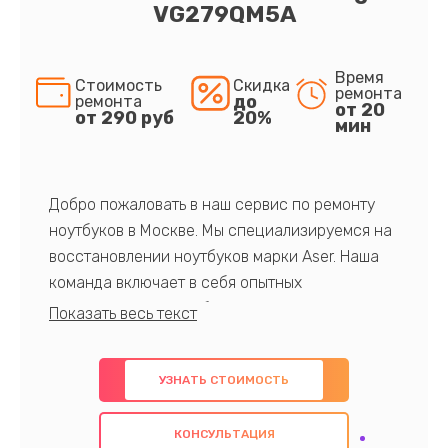
VG279QM5A
Время
Стоимость
Скидка
ремонта
до
ремонта
от 20
от 290 руб
20%
мин
Добро пожаловать в наш сервис по ремонту
ноутбуков в Москве. Мы специализируемся на
восстановлении ноутбуков марки Aser. Наша
команда включает в себя опытных
профессионалов с обширными знаниями и
многолетним опытом в данной области. Мы
предлагаем быстрый и качественный ремонт с
УЗНАТЬ СТОИМОСТЬ
использованием оригинальных компонентов, а
также гарантируем качество всех
КОНСУЛЬТАЦИЯ
проведенных работ. Наша цель - предоставить