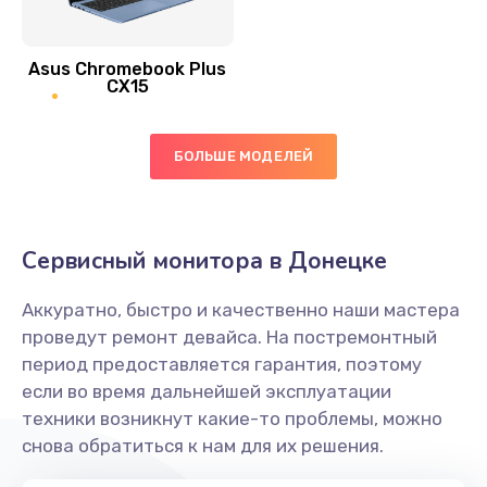
390 руб.
Asus Chromebook Plus
Заказать
CX15
Замена вибромотора
БОЛЬШЕ МОДЕЛЕЙ
890 руб.
Заказать
Замена голосового динамика
Сервисный монитора в Донецке
490 руб.
Аккуратно, быстро и качественно наши мастера
Заказать
проведут ремонт девайса. На постремонтный
период предоставляется гарантия, поэтому
Замена основной камеры
если во время дальнейшей эксплуатации
490 руб.
техники возникнут какие-то проблемы, можно
снова обратиться к нам для их решения.
Заказать