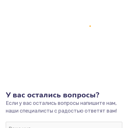
Заказать
Замена процессора
1800 руб.
Заказать
Замена системы охлаждения
1500 руб.
Заказать
Замена термопасты
У вас остались вопросы?
995 руб.
Если у вас остались вопросы напишите нам,
Заказать
наши специалисты с радостью ответят вам!
Замена шлейфа матрицы