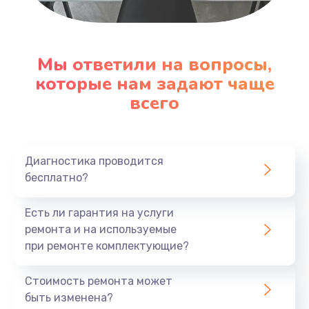
Настройка ОС
1090 руб.
Мы ответили на вопросы,
Заказать
которые нам задают чаще
всего
Ремонт подсветки
1200 руб.
Заказать
Диагностика проводится
бесплатно?
Настройка BIOS
Есть ли гарантия на услуги
930 руб.
ремонта и на используемые
Заказать
при ремонте комплектующие?
Замена SSD
Стоимость ремонта может
1045 руб.
быть изменена?