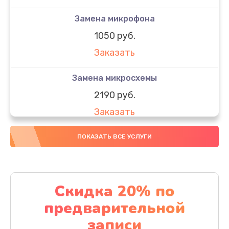
Замена микрофона
1050 руб.
Заказать
Замена микросхемы
2190 руб.
Заказать
Замена передней камеры
ПОКАЗАТЬ ВСЕ УСЛУГИ
490 руб.
Заказать
Скидка 20% по
Замена полифонического динамика
предварительной
390 руб.
записи