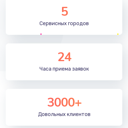
Замена элемента
5
1190 руб.
Сервисных
городов
Заказать
Замена материнской платы
1330 руб.
24
Заказать
Часа приема
заявок
Замена клавиатуры
1190 руб.
Заказать
3000+
Замена корпуса
890 руб.
Довольных
клиентов
Заказать