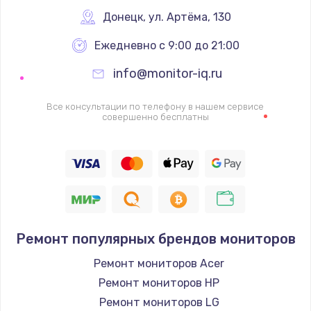
Донецк
,
 ул. Артёма, 130
1600 руб.
Заказать
Ежедневно с 9:00 до 21:00
info@monitor-iq.ru
Ремонт цепей питания
2500 руб.
Все консультации по телефону в нашем сервисе
совершенно бесплатны
Заказать
Замена жесткого диска
750 руб.
Заказать
Ремонт популярных брендов мониторов
Установка драйверов
725 руб.
Ремонт мониторов Acer
Ремонт мониторов HP
Заказать
Ремонт мониторов LG