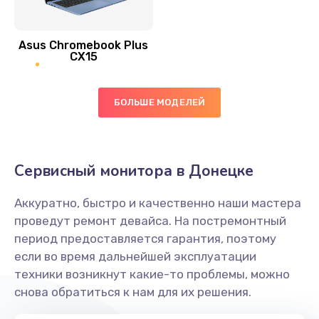
390 руб.
Asus Chromebook Plus
Заказать
CX15
Замена вибромотора
БОЛЬШЕ МОДЕЛЕЙ
890 руб.
Заказать
Замена голосового динамика
Сервисный монитора в Донецке
490 руб.
Аккуратно, быстро и качественно наши мастера
Заказать
проведут ремонт девайса. На постремонтный
период предоставляется гарантия, поэтому
Замена основной камеры
если во время дальнейшей эксплуатации
490 руб.
техники возникнут какие-то проблемы, можно
снова обратиться к нам для их решения.
Заказать