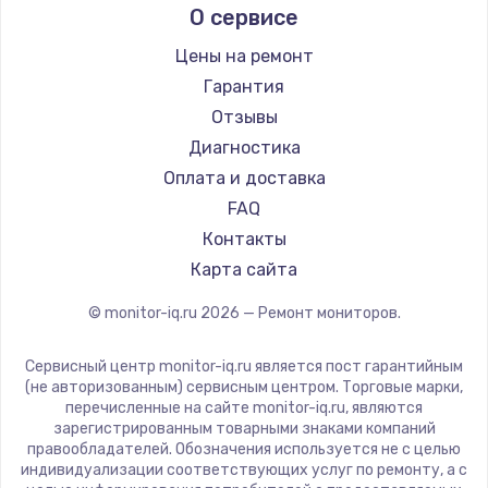
О сервисе
Thunderobot
Hisense
Цены на ремонт
АОС
Гарантия
Ardor
Отзывы
Machenike
Диагностика
iru
Оплата и доставка
Titan Army
FAQ
iFFALCON
Контакты
Dahua
Карта сайта
© monitor-iq.ru
2026
— Ремонт мониторов.
Сервисный центр monitor-iq.ru является пост гарантийным
(не авторизованным) сервисным центром. Торговые марки,
перечисленные на сайте monitor-iq.ru, являются
зарегистрированным товарными знаками компаний
правообладателей. Обозначения используется не с целью
индивидуализации соответствующих услуг по ремонту, а с