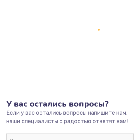
Заказать
Замена процессора
1800 руб.
Заказать
Замена системы охлаждения
1500 руб.
Заказать
Замена термопасты
У вас остались вопросы?
995 руб.
Если у вас остались вопросы напишите нам,
Заказать
наши специалисты с радостью ответят вам!
Замена шлейфа матрицы