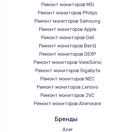
Замена вебкамеры
Ремонт мониторов MSI
1260 руб.
Ремонт мониторов Philips
Ремонт мониторов Samsung
Заказать
Ремонт мониторов Apple
Ремонт петель крышки
Ремонт мониторов Dell
Ремонт мониторов BenQ
990 руб.
Ремонт мониторов DEXP
Заказать
Ремонт мониторов ViewSonic
Ремонт мониторов Gigabyte
Настройка Wi-Fi
Ремонт мониторов NEC
1030 руб.
Ремонт мониторов Lenovo
Заказать
Ремонт мониторов JVC
Ремонт мониторов Alienware
Замена шим-контроллера
Ремонт мониторов Aorus
3900 руб.
Бренды
Ремонт мониторов Thunderobot
Заказать
Ремонт мониторов Hisense
Acer