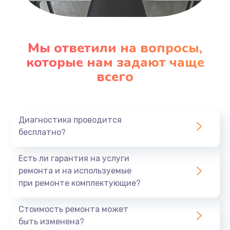
Настройка ОС
1090 руб.
Мы ответили на вопросы,
Заказать
которые нам задают чаще
всего
Ремонт подсветки
1200 руб.
Заказать
Диагностика проводится
бесплатно?
Настройка BIOS
Есть ли гарантия на услуги
930 руб.
ремонта и на используемые
Заказать
при ремонте комплектующие?
Замена SSD
Стоимость ремонта может
1045 руб.
быть изменена?