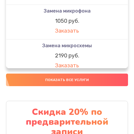
Замена микрофона
1050 руб.
Заказать
Замена микросхемы
2190 руб.
Заказать
Замена передней камеры
ПОКАЗАТЬ ВСЕ УСЛУГИ
490 руб.
Заказать
Скидка 20% по
Замена полифонического динамика
предварительной
390 руб.
записи