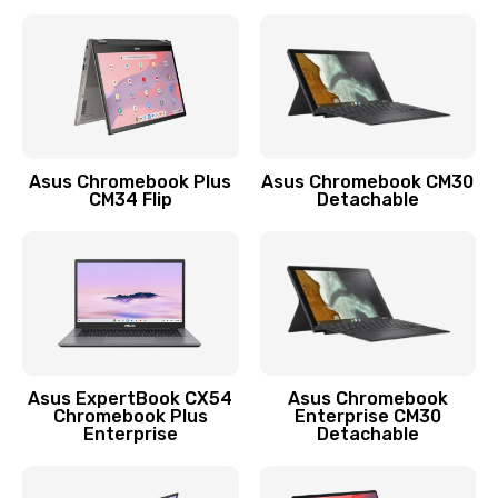
390 руб.
Заказать
Защита гидрогелевой пленкой
1290 руб.
Заказать
Asus Chromebook Plus
Asus Chromebook CM30
CM34 Flip
Detachable
Замена экрана
1145 руб.
Заказать
Замена аккумулятора
890 руб.
Asus ExpertBook CX54
Asus Chromebook
Chromebook Plus
Enterprise CM30
Заказать
Enterprise
Detachable
Замена задней крышки