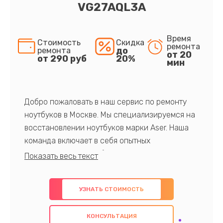
VG27AQL3A
Время
Стоимость
Скидка
ремонта
до
ремонта
от 20
от 290 руб
20%
мин
Добро пожаловать в наш сервис по ремонту
ноутбуков в Москве. Мы специализируемся на
восстановлении ноутбуков марки Aser. Наша
команда включает в себя опытных
профессионалов с обширными знаниями и
многолетним опытом в данной области. Мы
предлагаем быстрый и качественный ремонт с
УЗНАТЬ СТОИМОСТЬ
использованием оригинальных компонентов, а
также гарантируем качество всех
КОНСУЛЬТАЦИЯ
проведенных работ. Наша цель - предоставить