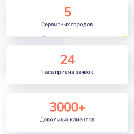
Замена элемента
5
1190 руб.
Сервисных
городов
Заказать
Замена материнской платы
1330 руб.
24
Заказать
Часа приема
заявок
Замена клавиатуры
1190 руб.
Заказать
3000+
Замена корпуса
890 руб.
Довольных
клиентов
Заказать