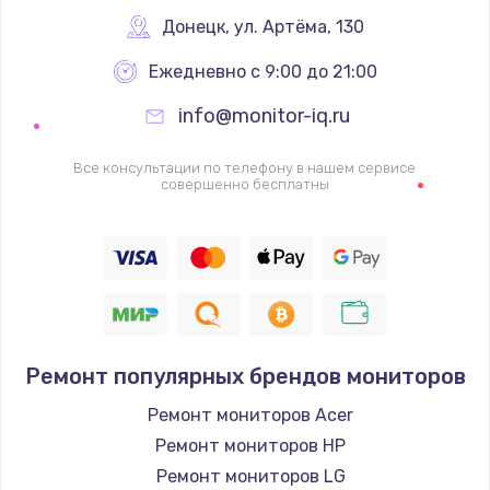
Донецк
,
 ул. Артёма, 130
1600 руб.
Заказать
Ежедневно с 9:00 до 21:00
info@monitor-iq.ru
Ремонт цепей питания
2500 руб.
Все консультации по телефону в нашем сервисе
совершенно бесплатны
Заказать
Замена жесткого диска
750 руб.
Заказать
Ремонт популярных брендов мониторов
Установка драйверов
725 руб.
Ремонт мониторов Acer
Ремонт мониторов HP
Заказать
Ремонт мониторов LG