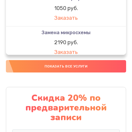
1050 руб.
Заказать
Замена микросхемы
2190 руб.
Заказать
Замена передней камеры
ПОКАЗАТЬ ВСЕ УСЛУГИ
490 руб.
Заказать
Скидка 20% по
Замена полифонического динамика
предварительной
390 руб.
записи
Заказать