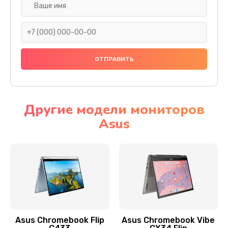
Замена разъема SIM
290 руб.
Заказать
Сбор/Разбор
1490 руб.
Заказать
Другие модели мониторов
Asus
Чистка динамика и микрофонов (с разбором)
1790 руб.
Заказать
Замена кнопки Home (домой)
890 руб.
Заказать
Asus Chromebook Flip
Asus Chromebook Vibe