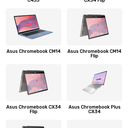
C433
CX34 Flip
Замена сканера отпечатка
790 руб.
Заказать
Замена разъема зарядки (питания)
390 руб.
Asus Chromebook CM14
Asus Chromebook CM14
Flip
Заказать
Замена разъёма наушников (гарнитуры)
390 руб.
Заказать
Замена кнопок громкости
Asus Chromebook CX34
Asus Chromebook Plus
Flip
CX34
390 руб.
Заказать