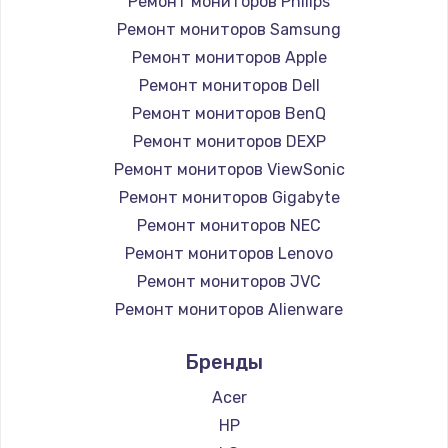
1260 руб.
Ремонт мониторов Philips
Ремонт мониторов Samsung
Заказать
Ремонт мониторов Apple
Ремонт петель крышки
Ремонт мониторов Dell
Ремонт мониторов BenQ
990 руб.
Ремонт мониторов DEXP
Заказать
Ремонт мониторов ViewSonic
Ремонт мониторов Gigabyte
Настройка Wi-Fi
Ремонт мониторов NEC
1030 руб.
Ремонт мониторов Lenovo
Заказать
Ремонт мониторов JVC
Ремонт мониторов Alienware
Замена шим-контроллера
Ремонт мониторов Aorus
3900 руб.
Бренды
Ремонт мониторов Thunderobot
Заказать
Ремонт мониторов Hisense
Acer
Ремонт мониторов АОС
HP
Замена HDMI