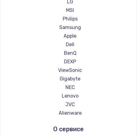
Ремонт мониторов Ardor
LG
600 руб.
Ремонт мониторов Machenike
MSI
Заказать
Ремонт мониторов iru
Philips
Ремонт мониторов Titan Army
Samsung
Ремонт мониторов iFFALCON
Apple
Ремонт мониторов Dahua
Dell
BenQ
DEXP
ViewSonic
Gigabyte
NEC
Lenovo
JVC
Alienware
Aorus
О сервисе
Thunderobot