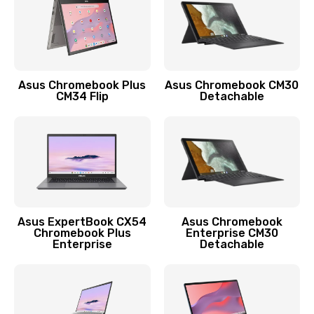
Защита гидрогелевой пленкой
1290 руб.
Заказать
Asus Chromebook Plus
Asus Chromebook CM30
CM34 Flip
Detachable
Замена экрана
1145 руб.
Заказать
Замена аккумулятора
890 руб.
Asus ExpertBook CX54
Asus Chromebook
Chromebook Plus
Enterprise CM30
Заказать
Enterprise
Detachable
Замена задней крышки
490 руб.