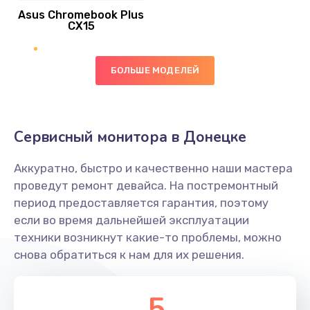
Asus Chromebook Plus
Заказать
CX15
Замена вибромотора
БОЛЬШЕ МОДЕЛЕЙ
890 руб.
Заказать
Замена голосового динамика
Сервисный монитора в Донецке
490 руб.
Аккуратно, быстро и качественно наши мастера
Заказать
проведут ремонт девайса. На постремонтный
период предоставляется гарантия, поэтому
Замена основной камеры
если во время дальнейшей эксплуатации
490 руб.
техники возникнут какие-то проблемы, можно
снова обратиться к нам для их решения.
Заказать
Замена элемента
5