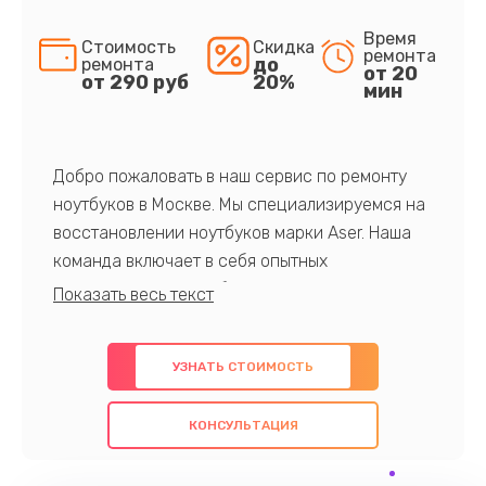
Время
Стоимость
Скидка
ремонта
до
ремонта
от 20
от 290 руб
20%
мин
Добро пожаловать в наш сервис по ремонту
ноутбуков в Москве. Мы специализируемся на
восстановлении ноутбуков марки Aser. Наша
команда включает в себя опытных
профессионалов с обширными знаниями и
многолетним опытом в данной области. Мы
предлагаем быстрый и качественный ремонт с
УЗНАТЬ СТОИМОСТЬ
использованием оригинальных компонентов, а
также гарантируем качество всех
КОНСУЛЬТАЦИЯ
проведенных работ. Наша цель - предоставить
клиентам надежное и профессиональное