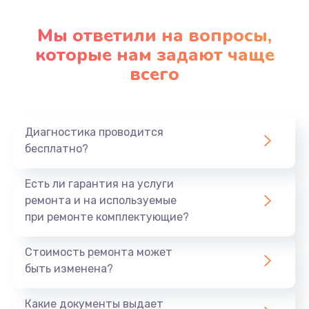
Настройка ОС
1090 руб.
Мы ответили на вопросы,
Заказать
которые нам задают чаще
всего
Ремонт подсветки
1200 руб.
Заказать
Диагностика проводится
бесплатно?
Настройка BIOS
Есть ли гарантия на услуги
930 руб.
ремонта и на используемые
Заказать
при ремонте комплектующие?
Замена SSD
Стоимость ремонта может
1045 руб.
быть изменена?
Заказать
Какие документы выдает