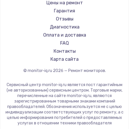
Hisense
Цены на ремонт
АОС
Гарантия
Ardor
Отзывы
Machenike
Диагностика
iru
Оплата и доставка
Titan Army
FAQ
iFFALCON
Контакты
Dahua
Карта сайта
© monitor-iq.ru
2026
— Ремонт мониторов.
Сервисный центр monitor-iq.ru является пост гарантийным
(не авторизованным) сервисным центром. Торговые марки,
перечисленные на сайте monitor-iq.ru, являются
зарегистрированным товарными знаками компаний
правообладателей. Обозначения используется не с целью
индивидуализации соответствующих услуг по ремонту, а с
целью информирования потребителей о предоставляемых
услугах в отношении техники правообладателя