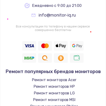
Заказать
Ежедневно с 9:00 до 21:00
info@monitor-iq.ru
Ремонт цепей питания
2500 руб.
Все консультации по телефону в нашем сервисе
совершенно бесплатны
Заказать
Замена жесткого диска
750 руб.
Заказать
Ремонт популярных брендов мониторов
Установка драйверов
725 руб.
Ремонт мониторов Acer
Ремонт мониторов HP
Заказать
Ремонт мониторов LG
Замена вебкамеры
Ремонт мониторов MSI