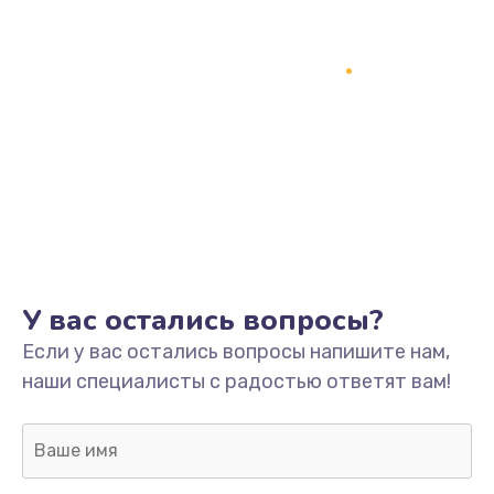
Замена процессора
1800 руб.
Заказать
Замена системы охлаждения
1500 руб.
Заказать
Замена термопасты
У вас остались вопросы?
995 руб.
Если у вас остались вопросы напишите нам,
Заказать
наши специалисты с радостью ответят вам!
Замена шлейфа матрицы
960 руб.