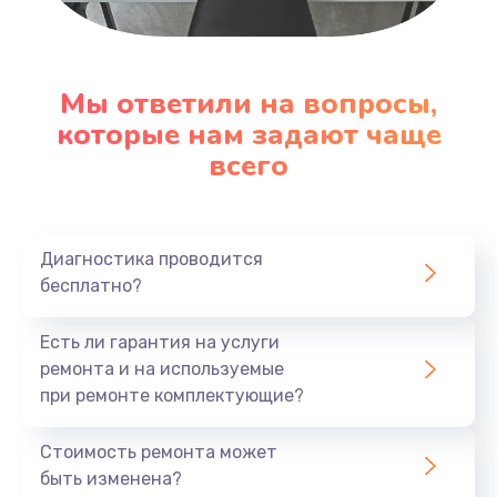
Настройка ОС
1090 руб.
Мы ответили на вопросы,
Заказать
которые нам задают чаще
всего
Ремонт подсветки
1200 руб.
Заказать
Диагностика проводится
бесплатно?
Настройка BIOS
Есть ли гарантия на услуги
930 руб.
ремонта и на используемые
Заказать
при ремонте комплектующие?
Замена SSD
Стоимость ремонта может
1045 руб.
быть изменена?