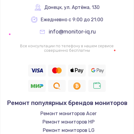
Донецк
,
 ул. Артёма, 130
1600 руб.
Заказать
Ежедневно с 9:00 до 21:00
info@monitor-iq.ru
Ремонт цепей питания
2500 руб.
Все консультации по телефону в нашем сервисе
совершенно бесплатны
Заказать
Замена жесткого диска
750 руб.
Заказать
Ремонт популярных брендов мониторов
Установка драйверов
725 руб.
Ремонт мониторов Acer
Ремонт мониторов HP
Заказать
Ремонт мониторов LG