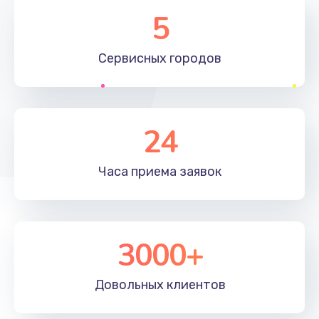
Замена элемента
5
1190 руб.
Сервисных
городов
Заказать
Замена материнской платы
1330 руб.
24
Заказать
Часа приема
заявок
Замена клавиатуры
1190 руб.
Заказать
3000+
Замена корпуса
890 руб.
Довольных
клиентов
Заказать