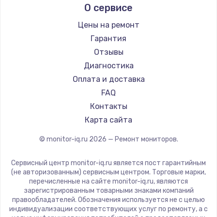
О сервисе
Thunderobot
Hisense
Цены на ремонт
АОС
Гарантия
Ardor
Отзывы
Machenike
Диагностика
iru
Оплата и доставка
Titan Army
FAQ
iFFALCON
Контакты
Dahua
Карта сайта
© monitor-iq.ru
2026
— Ремонт мониторов.
Сервисный центр monitor-iq.ru является пост гарантийным
(не авторизованным) сервисным центром. Торговые марки,
перечисленные на сайте monitor-iq.ru, являются
зарегистрированным товарными знаками компаний
правообладателей. Обозначения используется не с целью
индивидуализации соответствующих услуг по ремонту, а с