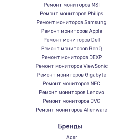
Замена вебкамеры
Ремонт мониторов MSI
1260 руб.
Ремонт мониторов Philips
Ремонт мониторов Samsung
Заказать
Ремонт мониторов Apple
Ремонт петель крышки
Ремонт мониторов Dell
Ремонт мониторов BenQ
990 руб.
Ремонт мониторов DEXP
Заказать
Ремонт мониторов ViewSonic
Ремонт мониторов Gigabyte
Настройка Wi-Fi
Ремонт мониторов NEC
1030 руб.
Ремонт мониторов Lenovo
Заказать
Ремонт мониторов JVC
Ремонт мониторов Alienware
Замена шим-контроллера
Ремонт мониторов Aorus
3900 руб.
Бренды
Ремонт мониторов Thunderobot
Заказать
Ремонт мониторов Hisense
Acer