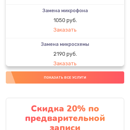
Замена микрофона
1050 руб.
Заказать
Замена микросхемы
2190 руб.
Заказать
Замена передней камеры
ПОКАЗАТЬ ВСЕ УСЛУГИ
490 руб.
Заказать
Скидка 20% по
Замена полифонического динамика
предварительной
390 руб.
записи