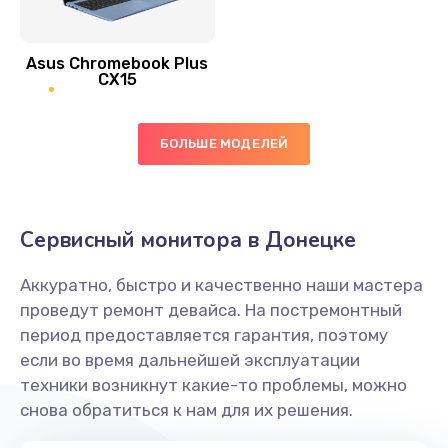
390 руб.
Asus Chromebook Plus
Заказать
CX15
Замена вибромотора
БОЛЬШЕ МОДЕЛЕЙ
890 руб.
Заказать
Замена голосового динамика
Сервисный монитора в Донецке
490 руб.
Аккуратно, быстро и качественно наши мастера
Заказать
проведут ремонт девайса. На постремонтный
период предоставляется гарантия, поэтому
Замена основной камеры
если во время дальнейшей эксплуатации
490 руб.
техники возникнут какие-то проблемы, можно
снова обратиться к нам для их решения.
Заказать