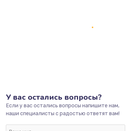
Заказать
Замена процессора
1800 руб.
Заказать
Замена системы охлаждения
1500 руб.
Заказать
Замена термопасты
У вас остались вопросы?
995 руб.
Если у вас остались вопросы напишите нам,
Заказать
наши специалисты с радостью ответят вам!
Замена шлейфа матрицы