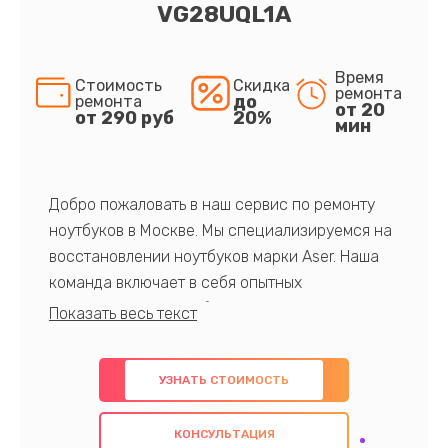
VG28UQL1A
Время
Стоимость
Скидка
ремонта
до
ремонта
от 20
от 290 руб
20%
мин
Добро пожаловать в наш сервис по ремонту
ноутбуков в Москве. Мы специализируемся на
восстановлении ноутбуков марки Aser. Наша
команда включает в себя опытных
профессионалов с обширными знаниями и
многолетним опытом в данной области. Мы
предлагаем быстрый и качественный ремонт с
УЗНАТЬ СТОИМОСТЬ
использованием оригинальных компонентов, а
также гарантируем качество всех
КОНСУЛЬТАЦИЯ
проведенных работ. Наша цель - предоставить