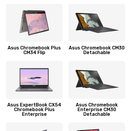
390 руб.
Заказать
Защита гидрогелевой пленкой
1290 руб.
Заказать
Asus Chromebook Plus
Asus Chromebook CM30
CM34 Flip
Detachable
Замена экрана
1145 руб.
Заказать
Замена аккумулятора
890 руб.
Asus ExpertBook CX54
Asus Chromebook
Chromebook Plus
Enterprise CM30
Заказать
Enterprise
Detachable
Замена задней крышки