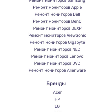
Ремонт мониторов Samsung
Заказать
Ремонт мониторов Apple
Ремонт петель крышки
Ремонт мониторов Dell
Ремонт мониторов BenQ
990 руб.
Ремонт мониторов DEXP
Заказать
Ремонт мониторов ViewSonic
Ремонт мониторов Gigabyte
Настройка Wi-Fi
Ремонт мониторов NEC
1030 руб.
Ремонт мониторов Lenovo
Заказать
Ремонт мониторов JVC
Ремонт мониторов Alienware
Замена шим-контроллера
Ремонт мониторов Aorus
3900 руб.
Бренды
Ремонт мониторов Thunderobot
Заказать
Ремонт мониторов Hisense
Acer
Ремонт мониторов АОС
HP
Замена HDMI
Ремонт мониторов Ardor
LG
600 руб.