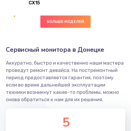
CX15
Замена вибромотора
БОЛЬШЕ МОДЕЛЕЙ
890 руб.
Заказать
Замена голосового динамика
Сервисный монитора в Донецке
490 руб.
Аккуратно, быстро и качественно наши мастера
Заказать
проведут ремонт девайса. На постремонтный
период предоставляется гарантия, поэтому
Замена основной камеры
если во время дальнейшей эксплуатации
490 руб.
техники возникнут какие-то проблемы, можно
снова обратиться к нам для их решения.
Заказать
Замена элемента
5
1190 руб.