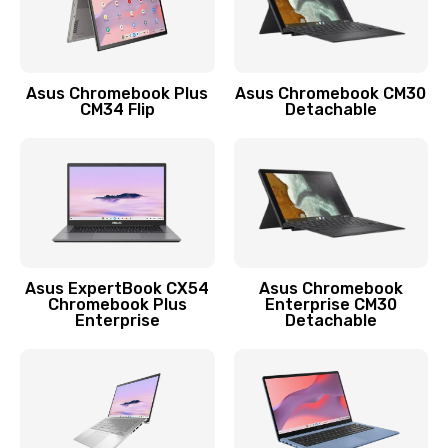
Защита гидрогелевой пленкой
1290 руб.
Заказать
Asus Chromebook Plus
Asus Chromebook CM30
CM34 Flip
Detachable
Замена экрана
1145 руб.
Заказать
Замена аккумулятора
890 руб.
Asus ExpertBook CX54
Asus Chromebook
Chromebook Plus
Enterprise CM30
Заказать
Enterprise
Detachable
Замена задней крышки
490 руб.
Заказать