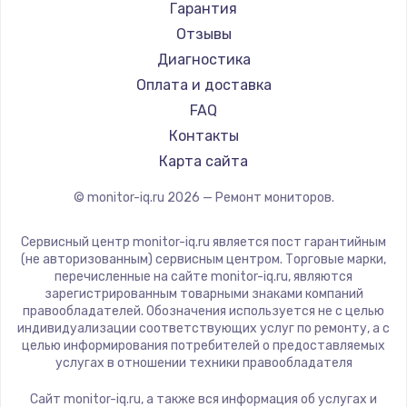
АОС
Гарантия
Ardor
Отзывы
Machenike
Диагностика
iru
Оплата и доставка
Titan Army
FAQ
iFFALCON
Контакты
Dahua
Карта сайта
© monitor-iq.ru
2026
— Ремонт мониторов.
Сервисный центр monitor-iq.ru является пост гарантийным
(не авторизованным) сервисным центром. Торговые марки,
перечисленные на сайте monitor-iq.ru, являются
зарегистрированным товарными знаками компаний
правообладателей. Обозначения используется не с целью
индивидуализации соответствующих услуг по ремонту, а с
целью информирования потребителей о предоставляемых
услугах в отношении техники правообладателя
Сайт monitor-iq.ru, а также вся информация об услугах и