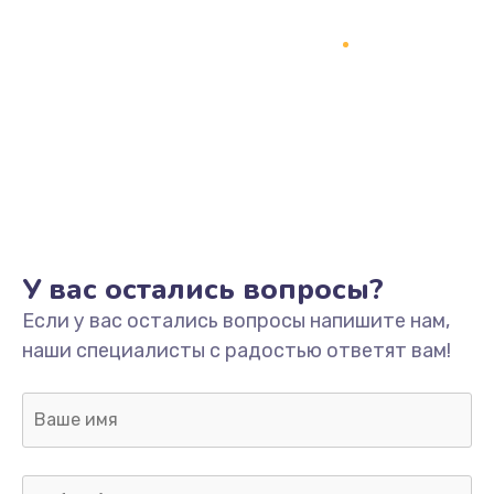
Замена процессора
1800 руб.
Заказать
Замена системы охлаждения
1500 руб.
Заказать
Замена термопасты
У вас остались вопросы?
995 руб.
Если у вас остались вопросы напишите нам,
Заказать
наши специалисты с радостью ответят вам!
Замена шлейфа матрицы
960 руб.
Заказать