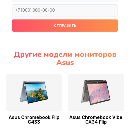
290 руб.
Заказать
Сбор/Разбор
1490 руб.
Заказать
Другие модели мониторов
Asus
Чистка динамика и микрофонов (с разбором)
1790 руб.
Заказать
Замена кнопки Home (домой)
890 руб.
Заказать
Asus Chromebook Flip
Asus Chromebook Vibe
C433
CX34 Flip
Замена сканера отпечатка