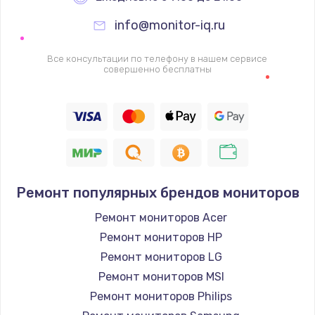
info@monitor-iq.ru
Ремонт цепей питания
2500 руб.
Все консультации по телефону в нашем сервисе
совершенно бесплатны
Заказать
Замена жесткого диска
750 руб.
Заказать
Ремонт популярных брендов мониторов
Установка драйверов
725 руб.
Ремонт мониторов Acer
Ремонт мониторов HP
Заказать
Ремонт мониторов LG
Замена вебкамеры
Ремонт мониторов MSI
1260 руб.
Ремонт мониторов Philips