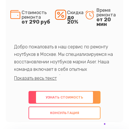
Время
Стоимость
Скидка
ремонта
до
ремонта
от 20
от 290 руб
20%
мин
Добро пожаловать в наш сервис по ремонту
ноутбуков в Москве. Мы специализируемся на
восстановлении ноутбуков марки Aser. Наша
команда включает в себя опытных
профессионалов с обширными знаниями и
многолетним опытом в данной области. Мы
предлагаем быстрый и качественный ремонт с
УЗНАТЬ СТОИМОСТЬ
использованием оригинальных компонентов, а
также гарантируем качество всех
КОНСУЛЬТАЦИЯ
проведенных работ. Наша цель - предоставить
клиентам надежное и профессиональное