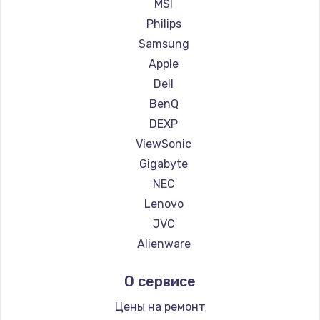
Ремонт мониторов Machenike
MSI
Заказать
Ремонт мониторов iru
Philips
Ремонт мониторов Titan Army
Samsung
Ремонт мониторов iFFALCON
Apple
Ремонт мониторов Dahua
Dell
BenQ
DEXP
ViewSonic
Gigabyte
NEC
Lenovo
JVC
Alienware
Aorus
О сервисе
Thunderobot
Hisense
Цены на ремонт