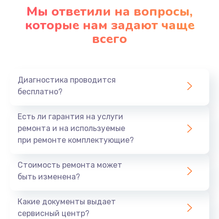
1090 руб.
Мы ответили на вопросы,
Заказать
которые нам задают чаще
всего
Ремонт подсветки
1200 руб.
Заказать
Диагностика проводится
бесплатно?
Настройка BIOS
Есть ли гарантия на услуги
930 руб.
ремонта и на используемые
Заказать
при ремонте комплектующие?
Замена SSD
Стоимость ремонта может
1045 руб.
быть изменена?
Заказать
Какие документы выдает
сервисный центр?
Восстановление данных