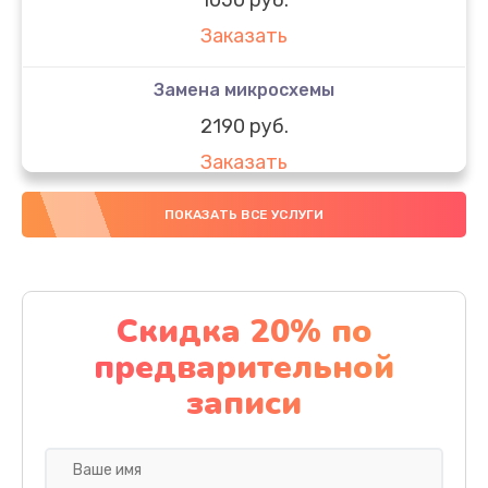
Заказать
Замена микросхемы
2190 руб.
Заказать
Замена передней камеры
ПОКАЗАТЬ ВСЕ УСЛУГИ
490 руб.
Заказать
Скидка 20% по
Замена полифонического динамика
предварительной
390 руб.
записи
Заказать
Замена разъема SIM