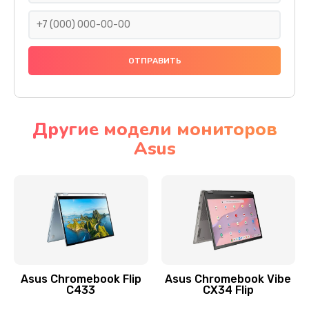
290 руб.
Заказать
Сбор/Разбор
1490 руб.
Заказать
Другие модели мониторов
Asus
Чистка динамика и микрофонов (с разбором)
1790 руб.
Заказать
Замена кнопки Home (домой)
890 руб.
Заказать
Asus Chromebook Flip
Asus Chromebook Vibe
C433
CX34 Flip
Замена сканера отпечатка