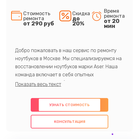
Время
Стоимость
Скидка
ремонта
до
ремонта
от 20
от 290 руб
20%
мин
Добро пожаловать в наш сервис по ремонту
ноутбуков в Москве. Мы специализируемся на
восстановлении ноутбуков марки Aser. Наша
команда включает в себя опытных
профессионалов с обширными знаниями и
многолетним опытом в данной области. Мы
предлагаем быстрый и качественный ремонт с
УЗНАТЬ СТОИМОСТЬ
использованием оригинальных компонентов, а
также гарантируем качество всех
КОНСУЛЬТАЦИЯ
проведенных работ. Наша цель - предоставить
клиентам надежное и профессиональное