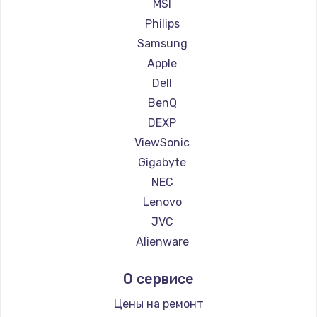
Ремонт мониторов Machenike
MSI
Заказать
Ремонт мониторов iru
Philips
Ремонт мониторов Titan Army
Samsung
Ремонт мониторов iFFALCON
Apple
Ремонт мониторов Dahua
Dell
BenQ
DEXP
ViewSonic
Gigabyte
NEC
Lenovo
JVC
Alienware
Aorus
О сервисе
Thunderobot
Hisense
Цены на ремонт