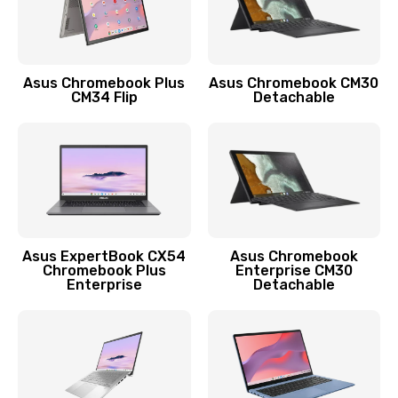
Защита гидрогелевой пленкой
1290 руб.
Заказать
Asus Chromebook Plus
Asus Chromebook CM30
CM34 Flip
Detachable
Замена экрана
1145 руб.
Заказать
Замена аккумулятора
890 руб.
Asus ExpertBook CX54
Asus Chromebook
Chromebook Plus
Enterprise CM30
Заказать
Enterprise
Detachable
Замена задней крышки
490 руб.
Заказать