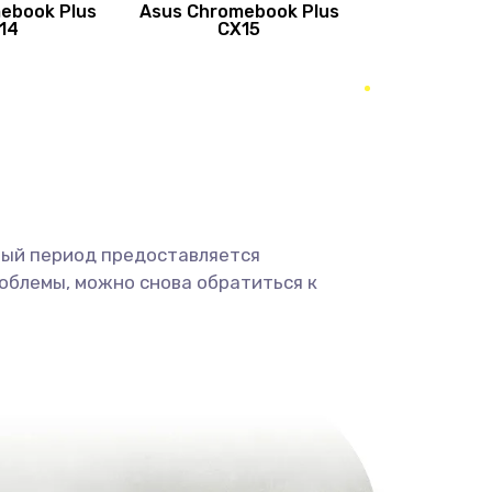
ebook Plus
Asus Chromebook Plus
890 руб.
Заказать
14
CX15
490 руб.
Заказать
490 руб.
Заказать
1190 руб.
Заказать
ный период предоставляется
1330 руб.
Заказать
облемы, можно снова обратиться к
1190 руб.
Заказать
890 руб.
Заказать
1330 руб.
Заказать