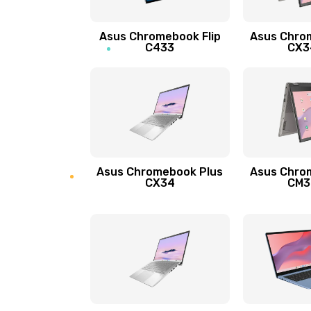
Защита гидрогелевой пленкой
Asus Chromebook Flip
Asus Chro
Замена экрана
C433
CX34
Замена аккумулятора
Замена задней крышки
Обновление ПО
Asus Chromebook Plus
Asus Chro
CX34
CM34
Замена стекла
Замена датчика приближения
Замена антенны