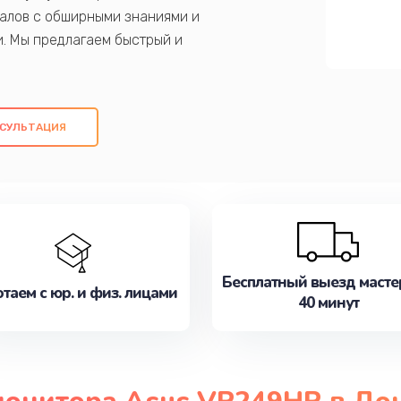
алов с обширными знаниями и
и. Мы предлагаем быстрый и
ем оригинальных компонентов, а также
ых работ. Наша цель - предоставить
ое обслуживание, удовлетворяя их
СУЛЬТАЦИЯ
медлите записаться на ремонт уже
Бесплатный выезд масте
таем с юр. и физ. лицами
40 минут