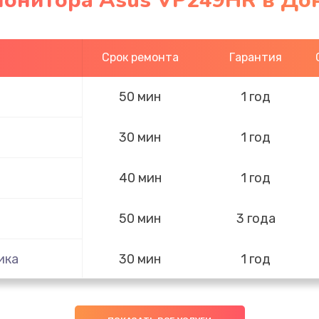
монитора Asus VP249HR в До
Срок ремонта
Гарантия
50 мин
1 год
30 мин
1 год
40 мин
1 год
50 мин
3 года
ика
30 мин
1 год
40 мин
3 года