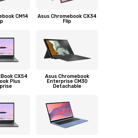
1290 руб.
Заказать
ebook CM14
Asus Chromebook CX34
1145 руб.
Заказать
ip
Flip
890 руб.
Заказать
490 руб.
Заказать
890 руб.
Заказать
tBook CX54
Asus Chromebook
ook Plus
Enterprise CM30
prise
Detachable
990 руб.
Заказать
890 руб.
Заказать
390 руб.
Заказать