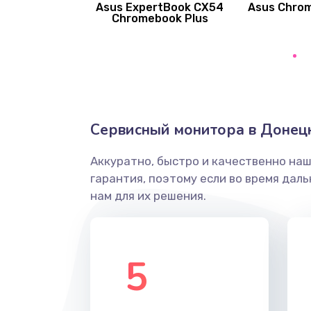
Asus ExpertBook CX54
Asus Chro
Замена вибромотора
Chromebook Plus
Замена голосового динамика
Замена основной камеры
Сервисный монитора в Донец
Замена элемента
Аккуратно, быстро и качественно на
Замена материнской платы
гарантия, поэтому если во время дал
нам для их решения.
Замена клавиатуры
Замена корпуса
5
Замена тачпада