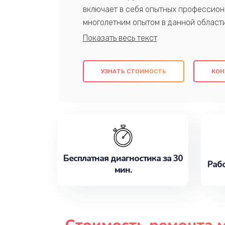
включает в себя опытных профессион
многолетним опытом в данной област
качественный ремонт с использовани
гарантируем качество всех проведенн
клиентам надежное и профессиональн
УЗНАТЬ СТОИМОСТЬ
КОН
потребности наилучшим образом. Не 
сейчас!
Бесплатная диагностика за 30
Рабо
мин.