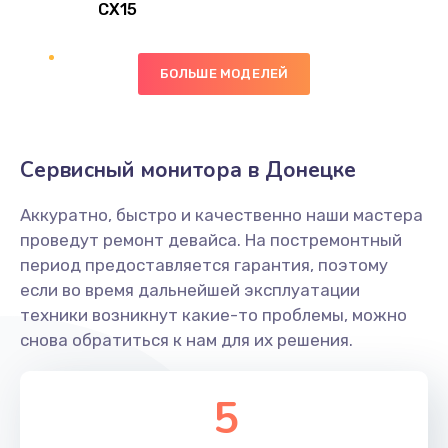
CX15
Замена вибромотора
БОЛЬШЕ МОДЕЛЕЙ
890 руб.
Заказать
Замена голосового динамика
Сервисный монитора в Донецке
490 руб.
Аккуратно, быстро и качественно наши мастера
Заказать
проведут ремонт девайса. На постремонтный
период предоставляется гарантия, поэтому
Замена основной камеры
если во время дальнейшей эксплуатации
490 руб.
техники возникнут какие-то проблемы, можно
снова обратиться к нам для их решения.
Заказать
Замена элемента
5
1190 руб.