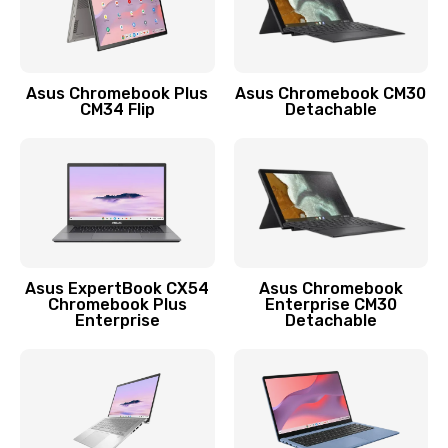
Защита гидрогелевой пленкой
1290 руб.
Заказать
Asus Chromebook Plus
Asus Chromebook CM30
CM34 Flip
Detachable
Замена экрана
1145 руб.
Заказать
Замена аккумулятора
890 руб.
Asus ExpertBook CX54
Asus Chromebook
Chromebook Plus
Enterprise CM30
Заказать
Enterprise
Detachable
Замена задней крышки
490 руб.
Заказать