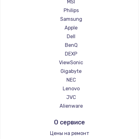
Ремонт мониторов Machenike
MSI
Заказать
Ремонт мониторов iru
Philips
Ремонт мониторов Titan Army
Samsung
Ремонт мониторов iFFALCON
Apple
Ремонт мониторов Dahua
Dell
BenQ
DEXP
ViewSonic
Gigabyte
NEC
Lenovo
JVC
Alienware
Aorus
О сервисе
Thunderobot
Hisense
Цены на ремонт