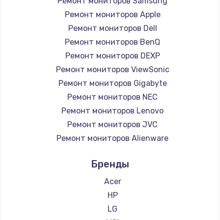
Ремонт мониторов Samsung
Заказать
Ремонт мониторов Apple
Ремонт петель крышки
Ремонт мониторов Dell
Ремонт мониторов BenQ
990 руб.
Ремонт мониторов DEXP
Заказать
Ремонт мониторов ViewSonic
Ремонт мониторов Gigabyte
Настройка Wi-Fi
Ремонт мониторов NEC
1030 руб.
Ремонт мониторов Lenovo
Заказать
Ремонт мониторов JVC
Ремонт мониторов Alienware
Замена шим-контроллера
Ремонт мониторов Aorus
3900 руб.
Бренды
Ремонт мониторов Thunderobot
Заказать
Ремонт мониторов Hisense
Acer
Ремонт мониторов АОС
HP
Замена HDMI
Ремонт мониторов Ardor
LG
600 руб.