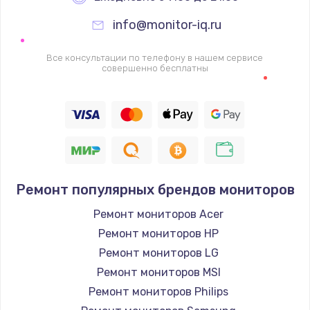
info@monitor-iq.ru
Ремонт цепей питания
2500 руб.
Все консультации по телефону в нашем сервисе
совершенно бесплатны
Заказать
Замена жесткого диска
750 руб.
Заказать
Ремонт популярных брендов мониторов
Установка драйверов
725 руб.
Ремонт мониторов Acer
Ремонт мониторов HP
Заказать
Ремонт мониторов LG
Замена вебкамеры
Ремонт мониторов MSI
1260 руб.
Ремонт мониторов Philips