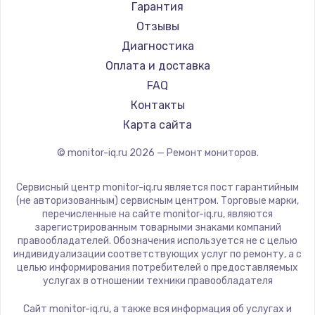
АОС
Гарантия
Ardor
Отзывы
Machenike
Диагностика
iru
Оплата и доставка
Titan Army
FAQ
iFFALCON
Контакты
Dahua
Карта сайта
© monitor-iq.ru
2026
— Ремонт мониторов.
Сервисный центр monitor-iq.ru является пост гарантийным
(не авторизованным) сервисным центром. Торговые марки,
перечисленные на сайте monitor-iq.ru, являются
зарегистрированным товарными знаками компаний
правообладателей. Обозначения используется не с целью
индивидуализации соответствующих услуг по ремонту, а с
целью информирования потребителей о предоставляемых
услугах в отношении техники правообладателя
Сайт monitor-iq.ru, а также вся информация об услугах и