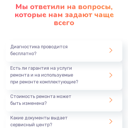
1090 руб.
Мы ответили на вопросы,
Заказать
которые нам задают чаще
всего
Ремонт подсветки
1200 руб.
Заказать
Диагностика проводится
бесплатно?
Настройка BIOS
Есть ли гарантия на услуги
930 руб.
ремонта и на используемые
Заказать
при ремонте комплектующие?
Замена SSD
Стоимость ремонта может
1045 руб.
быть изменена?
Заказать
Какие документы выдает
сервисный центр?
Восстановление данных