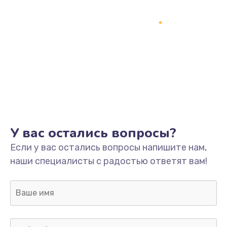
Замена процессора
1800 руб.
Заказать
Замена системы охлаждения
1500 руб.
Заказать
Замена термопасты
У вас остались вопросы?
995 руб.
Если у вас остались вопросы напишите нам,
Заказать
наши специалисты с радостью ответят вам!
Замена шлейфа матрицы
960 руб.
Заказать