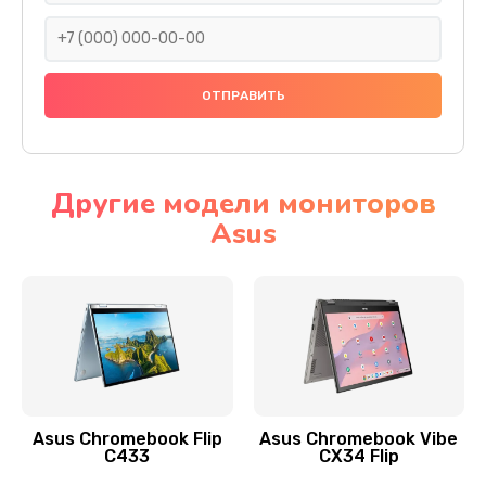
290 руб.
Заказать
Сбор/Разбор
1490 руб.
Заказать
Другие модели мониторов
Asus
Чистка динамика и микрофонов (с разбором)
1790 руб.
Заказать
Замена кнопки Home (домой)
890 руб.
Заказать
Asus Chromebook Flip
Asus Chromebook Vibe
C433
CX34 Flip
Замена сканера отпечатка