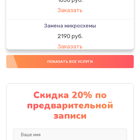
Заказать
Замена микросхемы
2190 руб.
Заказать
Замена передней камеры
ПОКАЗАТЬ ВСЕ УСЛУГИ
490 руб.
Заказать
Скидка 20% по
Замена полифонического динамика
предварительной
390 руб.
записи
Заказать
Замена разъема SIM