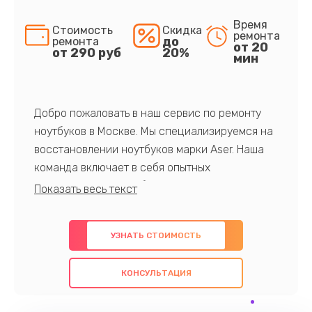
Время
Стоимость
Скидка
ремонта
до
ремонта
от 20
от 290 руб
20%
мин
Добро пожаловать в наш сервис по ремонту
ноутбуков в Москве. Мы специализируемся на
восстановлении ноутбуков марки Aser. Наша
команда включает в себя опытных
профессионалов с обширными знаниями и
многолетним опытом в данной области. Мы
предлагаем быстрый и качественный ремонт с
УЗНАТЬ СТОИМОСТЬ
использованием оригинальных компонентов, а
также гарантируем качество всех
КОНСУЛЬТАЦИЯ
проведенных работ. Наша цель - предоставить
клиентам надежное и профессиональное