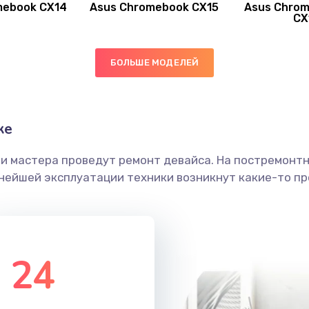
mebook CX14
Asus Chromebook CX15
Asus Chrom
20 мин
1 год
CX
60 мин
1 год
БОЛЬШЕ МОДЕЛЕЙ
60 мин
1 год
ке
30 мин
2 года
ши мастера проведут ремонт девайса. На постремонт
30 мин
2 года
ьнейшей эксплуатации техники возникнут какие-то пр
60 мин
1 год
40 мин
2 года
24
20 мин
3 года