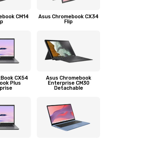
1290 руб.
Заказать
ebook CM14
Asus Chromebook CX34
1145 руб.
Заказать
ip
Flip
890 руб.
Заказать
490 руб.
Заказать
890 руб.
Заказать
tBook CX54
Asus Chromebook
ook Plus
Enterprise CM30
prise
Detachable
990 руб.
Заказать
890 руб.
Заказать
390 руб.
Заказать