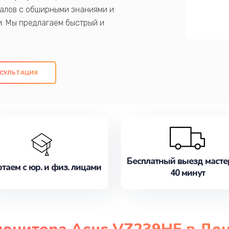
алов с обширными знаниями и
и. Мы предлагаем быстрый и
ем оригинальных компонентов, а также
ых работ. Наша цель - предоставить
ое обслуживание, удовлетворяя их
СУЛЬТАЦИЯ
медлите записаться на ремонт уже
Бесплатный выезд масте
таем с юр. и физ. лицами
40 минут