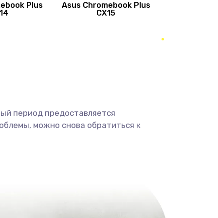
ebook Plus
Asus Chromebook Plus
890 руб.
Заказать
14
CX15
490 руб.
Заказать
490 руб.
Заказать
1190 руб.
Заказать
ный период предоставляется
1330 руб.
Заказать
облемы, можно снова обратиться к
1190 руб.
Заказать
890 руб.
Заказать
1330 руб.
Заказать