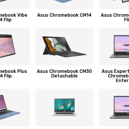
40 мин
3 года
mebook Vibe
Asus Chromebook CM14
Asus Chrom
40 мин
1 год
 Flip
Fl
40 мин
3 года
30 мин
2 года
40 мин
3 года
mebook Plus
Asus Chromebook CM30
Asus Exper
 Flip
Detachable
Chromeb
Enter
30 мин
2 года
50 мин
3 года
30 мин
2 года