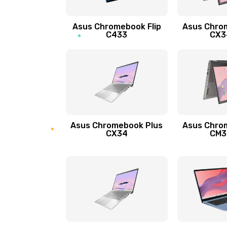
Защита гидрогелевой пленкой
Asus Chromebook Flip
Asus Chro
Замена экрана
C433
CX34
Замена аккумулятора
Замена задней крышки
Обновление ПО
Asus Chromebook Plus
Asus Chro
CX34
CM34
Замена стекла
Замена датчика приближения
Замена антенны