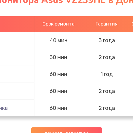
монитора Asus VZ239HE в До
Срок ремонта
Гарантия
40 мин
3 года
30 мин
2 года
60 мин
1 год
60 мин
2 года
ика
60 мин
2 года
60 мин
3 года