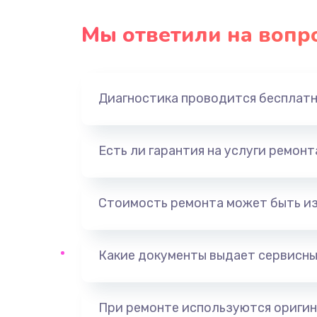
Замена USB порта
Мы ответили на вопр
Замена звуковой карты
Диагностика проводится бесплат
Замена оперативной памяти
Замена процессора
Есть ли гарантия на услуги ремон
Замена системы охлаждения
Стоимость ремонта может быть и
Замена термопасты
Какие документы выдает сервисны
Замена шлейфа матрицы
Замена северного моста
При ремонте используются оригин