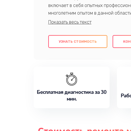
включает в себя опытных профессион
многолетним опытом в данной област
качественный ремонт с использовани
гарантируем качество всех проведенн
клиентам надежное и профессиональн
УЗНАТЬ СТОИМОСТЬ
КОН
потребности наилучшим образом. Не 
сейчас!
Бесплатная диагностика за 30
Рабо
мин.