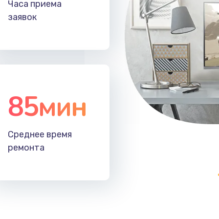
Часа приема
50 мин
2 года
заявок
40 мин
2 года
40 мин
1 год
85мин
50 мин
1 год
60 мин
2 года
Среднее время
ремонта
30 мин
1 год
20 мин
3 года
50 мин
3 года