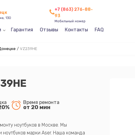
+7 (863) 276-88-
нецк
93
ма, 130
Мобильный номер
и
Гарантия
Отзывы
Контакты
FAQ
 Донецке
/
VZ239HE
239HE
дка
Время ремонта
20%
от 20 мин
монту ноутбуков в Москве. Мы
 ноутбуков марки Aser. Наша команда