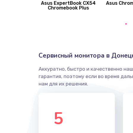
Asus ExpertBook CX54
Asus Chro
Замена вибромотора
Chromebook Plus
Замена голосового динамика
Замена основной камеры
Сервисный монитора в Донец
Замена элемента
Аккуратно, быстро и качественно на
Замена материнской платы
гарантия, поэтому если во время дал
нам для их решения.
Замена клавиатуры
Замена корпуса
5
Замена тачпада