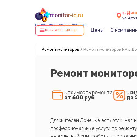
г. До
monitor-iq.ru
ул. Артё
Ремонт мониторов в Донецке
Цены
О компани
ВЫБЕРИТЕ БРЕНД
Ремонт мониторов
/
Ремонт мониторов HP в Д
Ремонт мониторо
Стоимость ремонта
Ски
от 600 руб
до 
Для жителей Донецке есть отличная н
профессиональные услуги по ремонту
многолетний опыт работы и постоянно