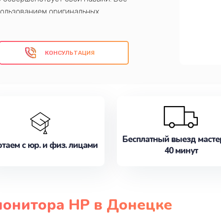
пользованием оригинальных
вания. Ваш монитор будет работать как
КОНСУЛЬТАЦИЯ
Бесплатный выезд масте
таем с юр. и физ. лицами
40 минут
монитора HP в Донецке