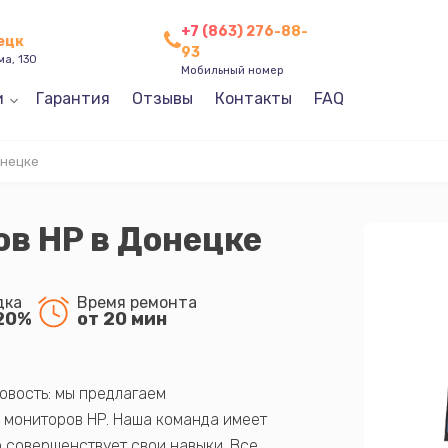
+7 (863) 276-88-
нецк
93
ма, 130
Мобильный номер
и
Гарантия
Отзывы
Контакты
FAQ
онецке
в HP в Донецке
дка
Время ремонта
20%
от 20 мин
овость: мы предлагаем
 мониторов HP. Наша команда имеет
 совершенствует свои навыки. Все