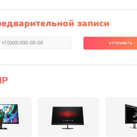
50 мин
3 года
редварительной записи
латы,
60 мин
3 года
20 мин
1 год
50 мин
3 года
HP
сплей
20 мин
3 года