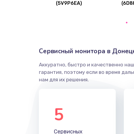
(5V9P6EA)
(6D8
Ремонт цепей питания
Замена видеокарты
Ремонт разъема питания
Сервисный монитора в Донец
Замена видеочипа
Аккуратно, быстро и качественно на
гарантия, поэтому если во время дал
Настройка BIOS
нам для их решения.
Ремонт подсветки
5
Настройка ОС
Чистка от пыли
Сервисных