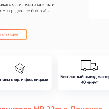
алов с обширными знаниями и
и. Мы предлагаем быстрый и
ем оригинальных компонентов, а также
ых работ. Наша цель - предоставить
ое обслуживание, удовлетворяя их
СУЛЬТАЦИЯ
медлите записаться на ремонт уже
Бесплатный выезд масте
таем с юр. и физ. лицами
40 минут