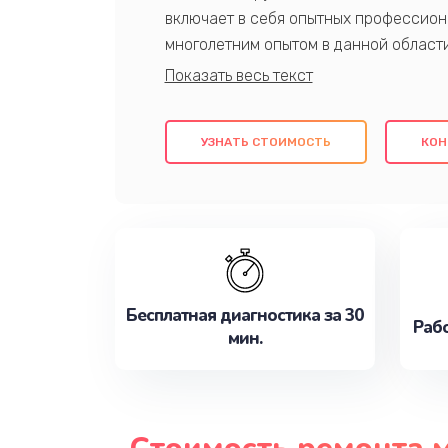
включает в себя опытных профессион
многолетним опытом в данной област
качественный ремонт с использовани
гарантируем качество всех проведенн
клиентам надежное и профессиональн
УЗНАТЬ СТОИМОСТЬ
КОН
потребности наилучшим образом. Не 
сейчас!
Бесплатная диагностика за 30
Рабо
мин.