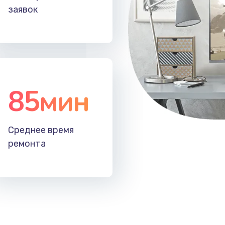
заявок
30 мин
1 год
40 мин
2 года
30 мин
1 год
85мин
20 мин
2 года
60 мин
3 года
Среднее время
ремонта