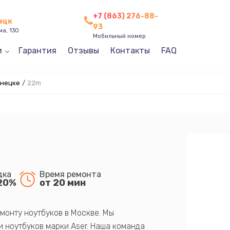
+7 (863) 276-88-
нецк
93
ма, 130
Мобильный номер
и
Гарантия
Отзывы
Контакты
FAQ
онецке
/
22m
дка
Время ремонта
20%
от 20 мин
монту ноутбуков в Москве. Мы
 ноутбуков марки Aser. Наша команда