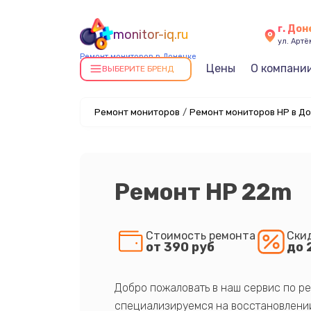
г. До
monitor-iq.ru
ул. Артё
Ремонт мониторов в Донецке
Цены
О компани
ВЫБЕРИТЕ БРЕНД
Ремонт мониторов
/
Ремонт мониторов HP в Д
Ремонт HP 22m
Стоимость ремонта
Ски
от 390 руб
до 
Добро пожаловать в наш сервис по ре
специализируемся на восстановлении