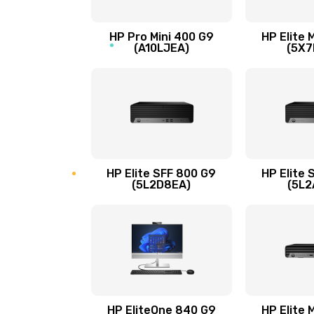
Замена микрофона
HP Pro Mini 400 G9
HP Elite 
(A10LJEA)
(5X7
Замена звуковой карты
Замена USB порта
Замена разъёмов (HDMI, DVI, Ди
порта)
HP Elite SFF 800 G9
HP Elite 
(5L2D8EA)
(5L2
Замена аккумулятора
Замена клавиатуры
Замена жесткого диска
HP EliteOne 840 G9
HP Elite 