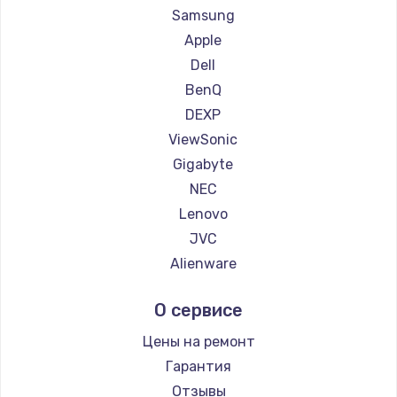
Ремонт мониторов Titan Army
Samsung
Ремонт мониторов iFFALCON
Apple
Ремонт мониторов Dahua
Dell
BenQ
DEXP
ViewSonic
Gigabyte
NEC
Lenovo
JVC
Alienware
Aorus
О сервисе
Thunderobot
Hisense
Цены на ремонт
АОС
Гарантия
Ardor
Отзывы