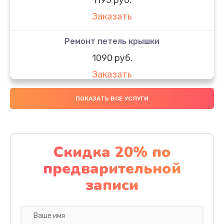
Заказать
Ремонт петель крышки
1090 руб.
Заказать
Замена вебкамеры
ПОКАЗАТЬ ВСЕ УСЛУГИ
1495 руб.
Заказать
Скидка 20% по
Установка драйверов
предварительной
1000 руб.
записи
Заказать
Замена SSD