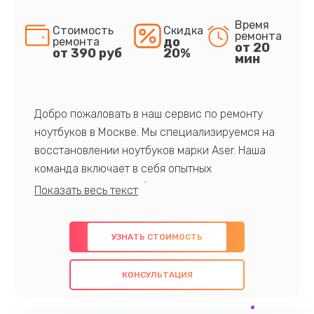
Время
Стоимость
Скидка
ремонта
до
ремонта
от 20
от 390 руб
20%
мин
Добро пожаловать в наш сервис по ремонту
ноутбуков в Москве. Мы специализируемся на
восстановлении ноутбуков марки Aser. Наша
команда включает в себя опытных
профессионалов с обширными знаниями и
многолетним опытом в данной области. Мы
предлагаем быстрый и качественный ремонт с
УЗНАТЬ СТОИМОСТЬ
использованием оригинальных компонентов, а
также гарантируем качество всех
КОНСУЛЬТАЦИЯ
проведенных работ. Наша цель - предоставить
клиентам надежное и профессиональное