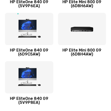
HP EliteOne 840 G9
HP Elite Mini 800 G9
(5V9P6EA)
(6D8H6AW)
Замена разъёмов (HDMI, DVI, Дисплей порта)
390 руб.
Заказать
Замена аккумулятора
620 руб.
HP EliteOne 840 G9
HP Elite Mini 800 G9
Заказать
(6D9C5AW)
(6D8H4AW)
Замена клавиатуры
990 руб.
Заказать
Замена жесткого диска
HP EliteOne 840 G9
745 руб.
(5V9P8EA)
Заказать