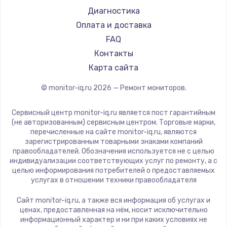
Machenike
Диагностика
iru
Оплата и доставка
Titan Army
FAQ
iFFALCON
Контакты
Dahua
Карта сайта
© monitor-iq.ru
2026
— Ремонт мониторов.
Сервисный центр monitor-iq.ru является пост гарантийным
(не авторизованным) сервисным центром. Торговые марки,
перечисленные на сайте monitor-iq.ru, являются
зарегистрированным товарными знаками компаний
правообладателей. Обозначения используется не с целью
индивидуализации соответствующих услуг по ремонту, а с
целью информирования потребителей о предоставляемых
услугах в отношении техники правообладателя
Сайт monitor-iq.ru, а также вся информация об услугах и
ценах, предоставленная на нём, носит исключительно
информационный характер и ни при каких условиях не