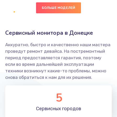
БОЛЬШЕ МОДЕЛЕЙ
Ремонт цепей питания
2500 руб.
Заказать
Сервисный монитора в Донецке
Замена видеокарты
Аккуратно, быстро и качественно наши мастера
2045 руб.
проведут ремонт девайса. На постремонтный
период предоставляется гарантия, поэтому
Заказать
если во время дальнейшей эксплуатации
техники возникнут какие-то проблемы, можно
Ремонт разъема питания
снова обратиться к нам для их решения.
1090 руб.
Заказать
5
Замена видеочипа
Сервисных
городов
2745 руб.