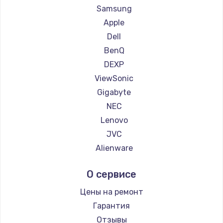
Ремонт мониторов Titan Army
Samsung
Ремонт мониторов iFFALCON
Apple
Ремонт мониторов Dahua
Dell
BenQ
DEXP
ViewSonic
Gigabyte
NEC
Lenovo
JVC
Alienware
Aorus
О сервисе
Thunderobot
Hisense
Цены на ремонт
АОС
Гарантия
Ardor
Отзывы