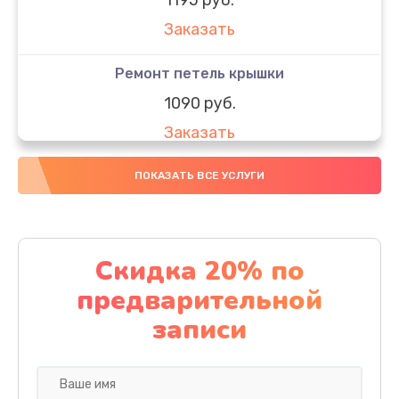
Заказать
Ремонт петель крышки
1090 руб.
Заказать
Замена вебкамеры
ПОКАЗАТЬ ВСЕ УСЛУГИ
1495 руб.
Заказать
Скидка 20% по
Установка драйверов
предварительной
1000 руб.
записи
Заказать
Замена SSD