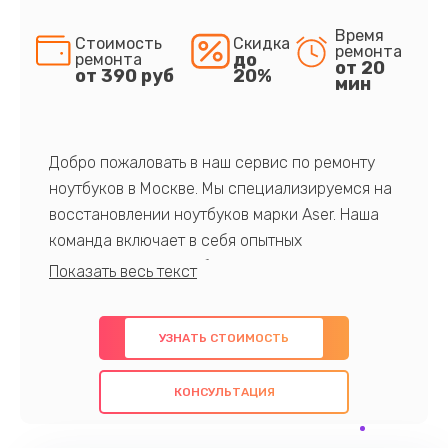
Время
Стоимость
Скидка
ремонта
до
ремонта
от 20
от 390 руб
20%
мин
Добро пожаловать в наш сервис по ремонту
ноутбуков в Москве. Мы специализируемся на
восстановлении ноутбуков марки Aser. Наша
команда включает в себя опытных
профессионалов с обширными знаниями и
многолетним опытом в данной области. Мы
предлагаем быстрый и качественный ремонт с
УЗНАТЬ СТОИМОСТЬ
использованием оригинальных компонентов, а
также гарантируем качество всех
КОНСУЛЬТАЦИЯ
проведенных работ. Наша цель - предоставить
клиентам надежное и профессиональное