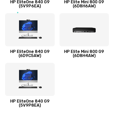
HP EliteOne 840 G9
HP Elite Mini 800 G9
(5V9P6EA)
(6D8H6AW)
Замена разъёмов (HDMI, DVI, Дисплей порта)
390 руб.
Заказать
Замена аккумулятора
620 руб.
HP EliteOne 840 G9
HP Elite Mini 800 G9
Заказать
(6D9C5AW)
(6D8H4AW)
Замена клавиатуры
990 руб.
Заказать
Замена жесткого диска
HP EliteOne 840 G9
745 руб.
(5V9P8EA)
Заказать