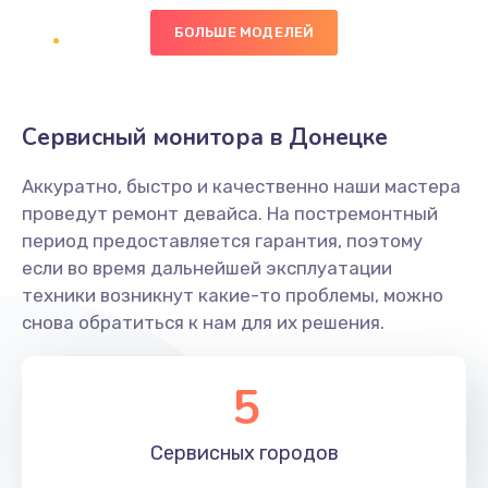
БОЛЬШЕ МОДЕЛЕЙ
Ремонт цепей питания
2500 руб.
Заказать
Сервисный монитора в Донецке
Замена видеокарты
Аккуратно, быстро и качественно наши мастера
2045 руб.
проведут ремонт девайса. На постремонтный
период предоставляется гарантия, поэтому
Заказать
если во время дальнейшей эксплуатации
техники возникнут какие-то проблемы, можно
Ремонт разъема питания
снова обратиться к нам для их решения.
1090 руб.
Заказать
5
Замена видеочипа
Сервисных
городов
2745 руб.