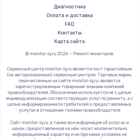
Machenike
Диагностика
iru
Оплата и доставка
Titan Army
FAQ
iFFALCON
Контакты
Dahua
Карта сайта
© monitor-iq.ru
2026
— Ремонт мониторов.
Сервисный центр monitor-iq.ru является пост гарантийным
(не авторизованным) сервисным центром. Торговые марки,
перечисленные на сайте monitor-iq.ru, являются
зарегистрированным товарными знаками компаний
правообладателей. Обозначения используется не с целью
индивидуализации соответствующих услуг по ремонту, а с
целью информирования потребителей о предоставляемых
услугах в отношении техники правообладателя
Сайт monitor-iq.ru, а также вся информация об услугах и
ценах, предоставленная на нём, носит исключительно
информационный характер и ни при каких условиях не