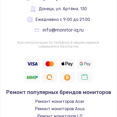
от 1200 руб.
Донецк
,
 ул. Артёма, 130
Заказать
Ежедневно с 9:00 до 21:00
Замена системы охлаждения
info@monitor-iq.ru
от 1645 руб.
Заказать
Все консультации по телефону в нашем сервисе
совершенно бесплатны
Замена клавиатуры
от 990 руб.
Заказать
Ремонт популярных брендов мониторов
Ремонт мониторов Acer
Ремонт мониторов Asus
Ремонт мониторов LG