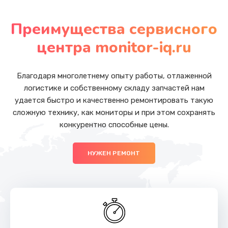
Замена южного моста
от 2750 руб.
Преимущества сервисного
Заказать
центра monitor-iq.ru
Ремонт разъема питания
от 1090 руб.
Благодаря многолетнему опыту работы, отлаженной
логистике и собственному складу запчастей нам
Заказать
удается быстро и качественно ремонтировать такую
сложную технику, как мониторы и при этом сохранять
Замена USB порта
конкурентно способные цены.
от 1245 руб.
Заказать
НУЖЕН РЕМОНТ
Замена вебкамеры
от 1495 руб.
Заказать