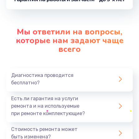
от 1060 руб.
Заказать
Мы ответили на вопросы,
Замена видеокарты
которые нам задают чаще
от 2045 руб.
всего
Заказать
Замена аккумулятора
Диагностика проводится
от 620 руб.
бесплатно?
Заказать
Есть ли гарантия на услуги
Замена корпуса
ремонта и на используемые
от 890 руб.
при ремонте комплектующие?
Заказать
Стоимость ремонта может
быть изменена?
Замена разъёмов (HDMI, DVI, Дисплей порта)