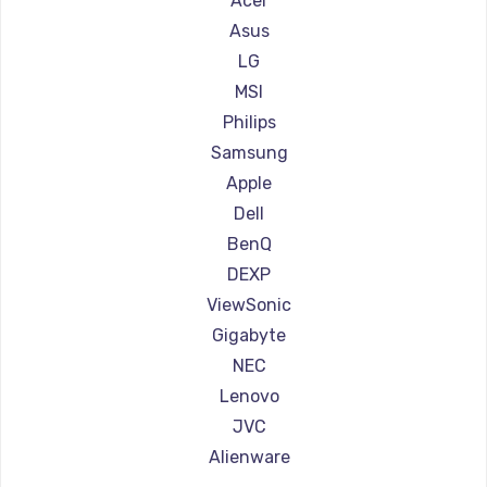
Acer
Ремонт мониторов АОС
Asus
Ремонт мониторов Ardor
LG
Ремонт мониторов Machenike
MSI
Ремонт мониторов iru
Philips
Ремонт мониторов Titan Army
Samsung
Ремонт мониторов iFFALCON
Apple
Ремонт мониторов Dahua
Dell
BenQ
DEXP
ViewSonic
Gigabyte
NEC
Lenovo
JVC
Alienware