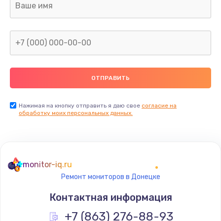
от 1160 руб.
Заказать
Восстановление данных
от 990 руб.
Заказать
Настройка Wi-Fi
Нажимая на кнопку отправить я даю свое
согласие на
обработку моих персональных данных.
от 1195 руб.
Заказать
Чистка от пыли
monitor-iq.ru
от 1060 руб.
Ремонт мониторов в Донецке
Заказать
Контактная информация
Ремонт подсветки
+7 (863) 276-88-93