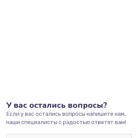
от 2745 руб.
Заказать
Установка драйверов
от 1000 руб.
Заказать
Замена SSD
от 1045 руб.
Заказать
Настройка BIOS
У вас остались вопросы?
от 995 руб.
Если у вас остались вопросы напишите нам,
Заказать
наши специалисты с радостью ответят вам!
Настройка ОС