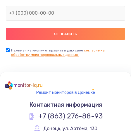
Заказать
Восстановление данных
от 990 руб.
Заказать
Настройка Wi-Fi
Нажимая на кнопку отправить я даю свое
согласие на
обработку моих персональных данных.
от 1195 руб.
Заказать
Чистка от пыли
monitor-iq.ru
от 1060 руб.
Ремонт мониторов в Донецке
Заказать
Контактная информация
Ремонт подсветки
+7 (863) 276-88-93
от 1200 руб.
Донецк
,
 ул. Артёма, 130