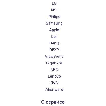
Ремонт мониторов Ardor
LG
Ремонт мониторов Machenike
MSI
Ремонт мониторов iru
Philips
Ремонт мониторов Titan Army
Samsung
Ремонт мониторов iFFALCON
Apple
Ремонт мониторов Dahua
Dell
BenQ
DEXP
ViewSonic
Gigabyte
NEC
Lenovo
JVC
Alienware
Aorus
О сервисе
Thunderobot