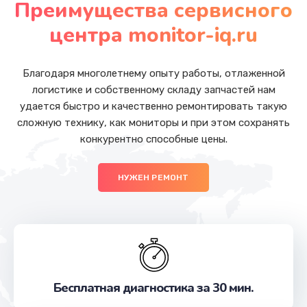
Преимущества сервисного
Заказать
центра monitor-iq.ru
Ремонт разъема питания
от 1090 руб.
Благодаря многолетнему опыту работы, отлаженной
логистике и собственному складу запчастей нам
Заказать
удается быстро и качественно ремонтировать такую
сложную технику, как мониторы и при этом сохранять
Замена USB порта
конкурентно способные цены.
от 1245 руб.
Заказать
НУЖЕН РЕМОНТ
Замена вебкамеры
от 1495 руб.
Заказать
Замена микрофона
Бесплатная диагностика за 30 мин.
от 1500 руб.