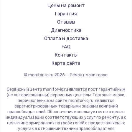
Hisense
Цены на ремонт
АОС
Гарантия
Ardor
Отзывы
Machenike
Диагностика
iru
Оплата и доставка
Titan Army
FAQ
iFFALCON
Контакты
Dahua
Карта сайта
© monitor-iq.ru
2026
— Ремонт мониторов.
Сервисный центр monitor-iq.ru является пост гарантийным
(не авторизованным) сервисным центром. Торговые марки,
перечисленные на сайте monitor-iq.ru, являются
зарегистрированным товарными знаками компаний
правообладателей. Обозначения используется не с целью
индивидуализации соответствующих услуг по ремонту, а с
целью информирования потребителей о предоставляемых
услугах в отношении техники правообладателя