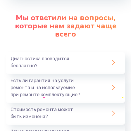
Заказать
Мы ответили на вопросы,
Замена видеокарты
которые нам задают чаще
от 2045 руб.
всего
Заказать
Замена аккумулятора
Диагностика проводится
от 620 руб.
бесплатно?
Заказать
Есть ли гарантия на услуги
Замена корпуса
ремонта и на используемые
от 890 руб.
при ремонте комплектующие?
Заказать
Стоимость ремонта может
быть изменена?
Замена разъёмов (HDMI, DVI, Дисплей порта)
от 390 руб.