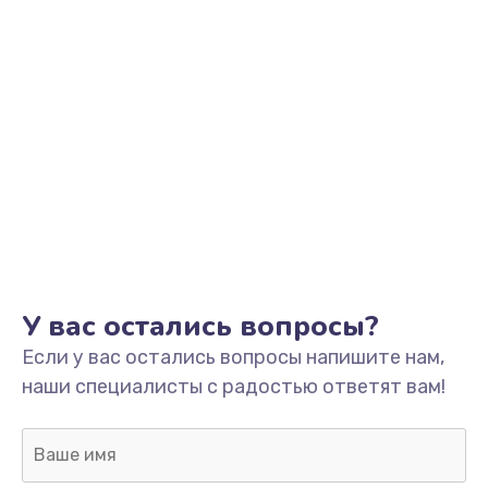
Заказать
Установка драйверов
от 1000 руб.
Заказать
Замена SSD
от 1045 руб.
Заказать
Настройка BIOS
У вас остались вопросы?
от 995 руб.
Если у вас остались вопросы напишите нам,
Заказать
наши специалисты с радостью ответят вам!
Настройка ОС
от 1160 руб.