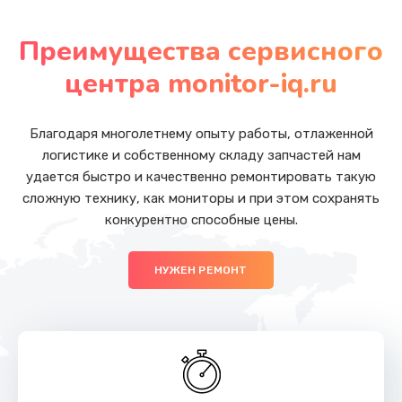
Замена южного моста
от 2750 руб.
Преимущества сервисного
Заказать
центра monitor-iq.ru
Ремонт разъема питания
от 1090 руб.
Благодаря многолетнему опыту работы, отлаженной
логистике и собственному складу запчастей нам
Заказать
удается быстро и качественно ремонтировать такую
сложную технику, как мониторы и при этом сохранять
Замена USB порта
конкурентно способные цены.
от 1245 руб.
Заказать
НУЖЕН РЕМОНТ
Замена вебкамеры
от 1495 руб.
Заказать