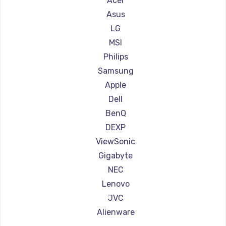
Acer
Ремонт мониторов АОС
Asus
Ремонт мониторов Ardor
LG
Ремонт мониторов Machenike
MSI
Ремонт мониторов iru
Philips
Ремонт мониторов Titan Army
Samsung
Ремонт мониторов iFFALCON
Apple
Ремонт мониторов Dahua
Dell
BenQ
DEXP
ViewSonic
Gigabyte
NEC
Lenovo
JVC
Alienware