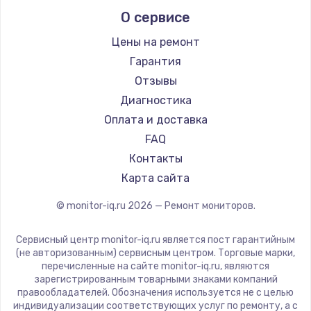
Aorus
О сервисе
Thunderobot
Hisense
Цены на ремонт
АОС
Гарантия
Ardor
Отзывы
Machenike
Диагностика
iru
Оплата и доставка
Titan Army
FAQ
iFFALCON
Контакты
Dahua
Карта сайта
© monitor-iq.ru
2026
— Ремонт мониторов.
Сервисный центр monitor-iq.ru является пост гарантийным
(не авторизованным) сервисным центром. Торговые марки,
перечисленные на сайте monitor-iq.ru, являются
зарегистрированным товарными знаками компаний
правообладателей. Обозначения используется не с целью
индивидуализации соответствующих услуг по ремонту, а с