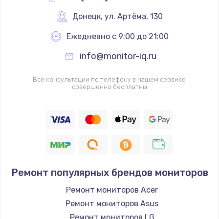
от 1200 руб.
Донецк
,
 ул. Артёма, 130
Заказать
Ежедневно с 9:00 до 21:00
Замена системы охлаждения
info@monitor-iq.ru
от 1645 руб.
Заказать
Все консультации по телефону в нашем сервисе
совершенно бесплатны
Замена клавиатуры
от 990 руб.
Заказать
Ремонт популярных брендов мониторов
Ремонт мониторов Acer
Ремонт мониторов Asus
Ремонт мониторов LG