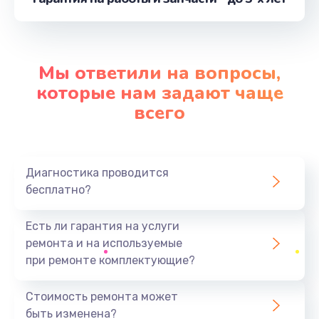
от 1060 руб.
Заказать
Мы ответили на вопросы,
Замена видеокарты
которые нам задают чаще
от 2045 руб.
всего
Заказать
Замена аккумулятора
Диагностика проводится
от 620 руб.
бесплатно?
Заказать
Есть ли гарантия на услуги
Замена корпуса
ремонта и на используемые
от 890 руб.
при ремонте комплектующие?
Заказать
Стоимость ремонта может
быть изменена?
Замена разъёмов (HDMI, DVI, Дисплей порта)