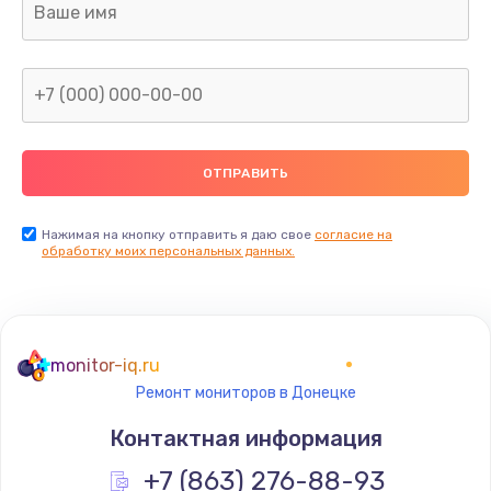
от 1160 руб.
Заказать
Восстановление данных
от 990 руб.
Заказать
Настройка Wi-Fi
Нажимая на кнопку отправить я даю свое
согласие на
обработку моих персональных данных.
от 1195 руб.
Заказать
Чистка от пыли
monitor-iq.ru
от 1060 руб.
Ремонт мониторов в Донецке
Заказать
Контактная информация
Ремонт подсветки
+7 (863) 276-88-93