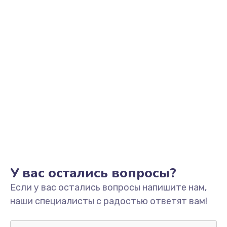
от 2745 руб.
Заказать
Установка драйверов
от 1000 руб.
Заказать
Замена SSD
от 1045 руб.
Заказать
Настройка BIOS
У вас остались вопросы?
от 995 руб.
Если у вас остались вопросы напишите нам,
Заказать
наши специалисты с радостью ответят вам!
Настройка ОС