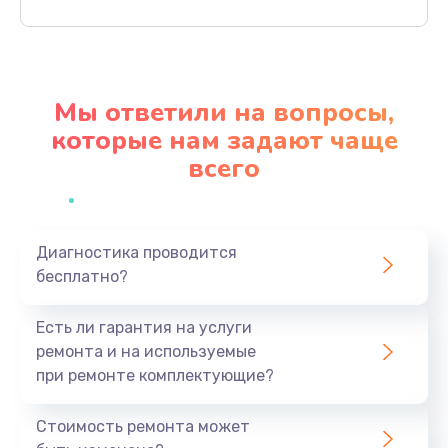
Заказать
Замена северного моста
2750 руб.
Мы ответили на вопросы,
Заказать
которые нам задают чаще
всего
Замена экрана
940 руб.
Заказать
Диагностика проводится
бесплатно?
Замена шлейфа матрицы
1095 руб.
Есть ли гарантия на услуги
Заказать
ремонта и на используемые
при ремонте комплектующие?
Замена термопасты
1060 руб.
Стоимость ремонта может