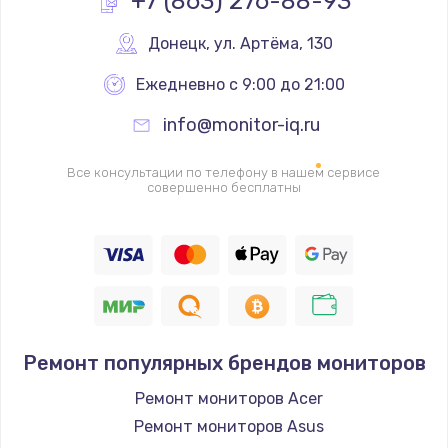
+7 (863) 276-88-93
Ремонт разъема питания
Донецк
,
 ул. Артёма, 130
1090 руб.
Ежедневно с 9:00 до 21:00
Заказать
info@monitor-iq.ru
Замена видеочипа
Все консультации по телефону в нашем сервисе
2745 руб.
совершенно бесплатны
Заказать
Настройка BIOS
995 руб.
Заказать
Ремонт популярных брендов мониторов
Ремонт подсветки
Ремонт мониторов Acer
1200 руб.
Ремонт мониторов Asus
Заказать