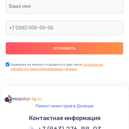
Замена клавиатуры
990 руб.
Заказать
Замена жесткого диска
745 руб.
Заказать
Нажимая на кнопку отправить я даю свое
согласие на
обработку моих персональных данных.
Ремонт цепей питания
2500 руб.
Заказать
monitor-iq.ru
Ремонт мониторов в Донецке
Замена видеокарты
Контактная информация
2045 руб.
Заказать