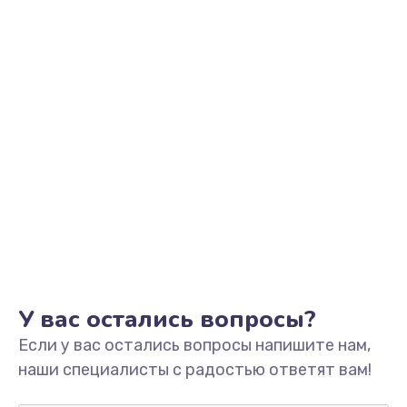
Заказать
Замена звуковой карты
1500 руб.
Заказать
Замена USB порта
1245 руб.
Заказать
Замена разъёмов (HDMI, DVI, Дисплей порта)
390 руб.
Заказать
У вас остались вопросы?
Если у вас остались вопросы напишите нам,
Замена аккумулятора
наши специалисты с радостью ответят вам!
620 руб.
Заказать