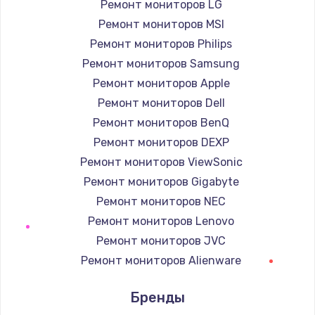
Ремонт мониторов LG
Ремонт мониторов MSI
Настройка ОС
Ремонт мониторов Philips
1160 руб.
Ремонт мониторов Samsung
Заказать
Ремонт мониторов Apple
Ремонт мониторов Dell
Чистка от пыли
Ремонт мониторов BenQ
1060 руб.
Ремонт мониторов DEXP
Заказать
Ремонт мониторов ViewSonic
Ремонт мониторов Gigabyte
Замена южного моста
Ремонт мониторов NEC
2750 руб.
Ремонт мониторов Lenovo
Заказать
Ремонт мониторов JVC
Ремонт мониторов Alienware
Замена контроллера питания
Ремонт мониторов Aorus
1490 руб.
Бренды
Ремонт мониторов Thunderobot
Заказать