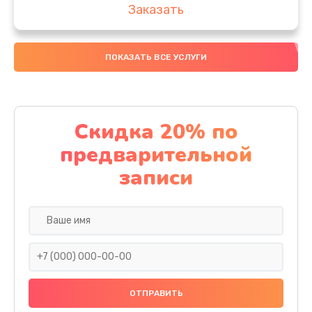
Заказать
Замена вебкамеры
ПОКАЗАТЬ ВСЕ УСЛУГИ
1495 руб.
Заказать
Установка драйверов
Скидка 20% по
1000 руб.
предварительной
Заказать
записи
Замена SSD
1045 руб.
Заказать
Восстановление данных
990 руб.