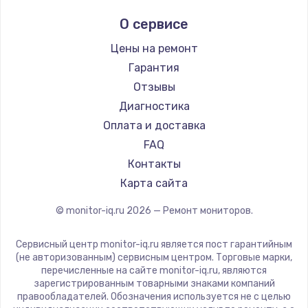
Aorus
О сервисе
Thunderobot
Hisense
Цены на ремонт
АОС
Гарантия
Ardor
Отзывы
Machenike
Диагностика
iru
Оплата и доставка
Titan Army
FAQ
iFFALCON
Контакты
Dahua
Карта сайта
© monitor-iq.ru
2026
— Ремонт мониторов.
Сервисный центр monitor-iq.ru является пост гарантийным
(не авторизованным) сервисным центром. Торговые марки,
перечисленные на сайте monitor-iq.ru, являются
зарегистрированным товарными знаками компаний
правообладателей. Обозначения используется не с целью