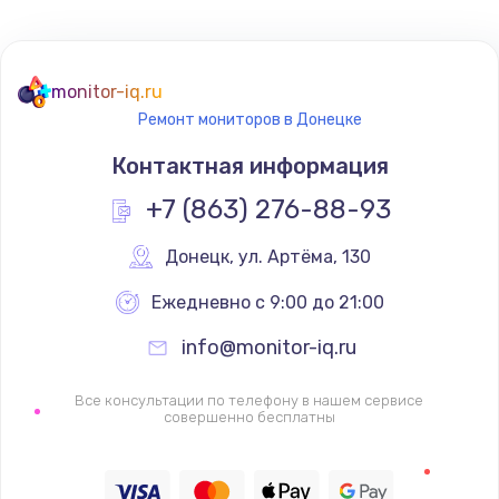
Не реагирует на кнопки
700 руб.
monitor-iq.ru
Ремонт мониторов в Донецке
Заказать
Контактная информация
Не сопряжается с устройством
+7 (863) 276-88-93
900 руб.
Заказать
Донецк
,
 ул. Артёма, 130
Ежедневно с 9:00 до 21:00
Помехи и искажение звука
900 руб.
info@monitor-iq.ru
Заказать
Все консультации по телефону в нашем сервисе
совершенно бесплатны
Не работает
1400 руб.