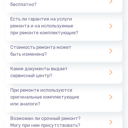
бесплатно?
700 руб.
Заказать
Есть ли гарантия на услуги
ремонта и на используемые
Не заряжается
при ремонте комплектующие?
800 руб.
Стоимость ремонта может
Заказать
быть изменена?
Замена кнопок
Какие документы выдает
490 руб.
сервисный центр?
Заказать
При ремонте используются
оригинальные комплектующие
Восстановление после попадания влаги
или аналоги?
790 руб.
Заказать
Возможен ли срочный ремонт?
Могу при нем присутствовать?