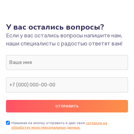
Ремонт платы
800 руб.
У вас остались вопросы?
Заказать
Если у вас остались вопросы напишите нам,
наши специалисты с радостью ответят вам!
Не включается
1400 руб.
Заказать
Нет звука
800 руб.
Заказать
Не видит флешку
400 руб.
Нажимая на кнопку отправить я даю свое
согласие на
обработку моих персональных данных.
Заказать