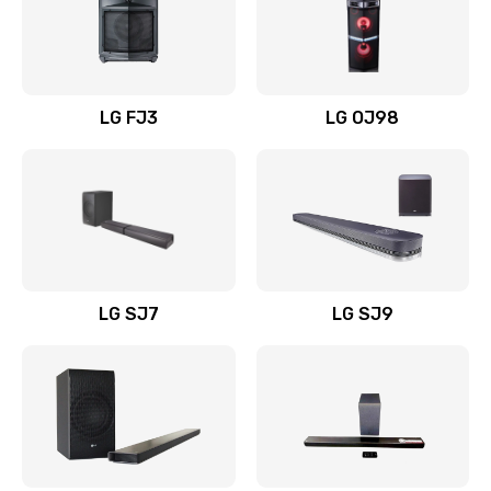
Замена уборочных щеток
1400 руб.
Заказать
LG FJ3
LG OJ98
Замена или ремонт блока питания
1400 руб.
Заказать
Замена батареи (аккумулятора)
2200 руб.
LG SJ7
LG SJ9
Заказать
Замена, восстановление кнопок
1300 руб.
Заказать