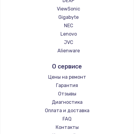
DEXP
1260 руб.
ViewSonic
Заказать
Gigabyte
NEC
Установка драйверов
Lenovo
725 руб.
JVC
Заказать
Alienware
Aorus
Замена жесткого диска
О сервисе
Thunderobot
750 руб.
Hisense
Цены на ремонт
Заказать
АОС
Гарантия
Ardor
Отзывы
Ремонт цепей питания
Machenike
Диагностика
2500 руб.
iru
Оплата и доставка
Заказать
Titan Army
FAQ
iFFALCON
Контакты
Замена видеокарты