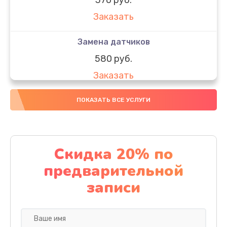
Заказать
Замена датчиков
580 руб.
Заказать
Комплексная чистка
ПОКАЗАТЬ ВСЕ УСЛУГИ
800 руб.
Заказать
Скидка 20% по
Замена дисплея (экрана)
предварительной
2000 руб.
записи
Заказать
Ремонт платы электроники