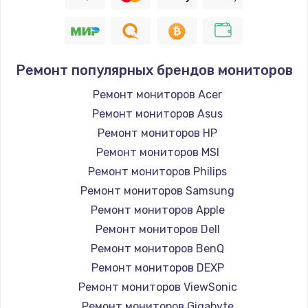
Заказать
Восстановление цепи питания, пайка
880 руб.
Ремонт популярных брендов мониторов
Заказать
Ремонт мониторов Acer
Ремонт мониторов Asus
Программный ремонт/прошивка
Ремонт мониторов HP
390 руб.
Ремонт мониторов MSI
Заказать
Ремонт мониторов Philips
Ремонт мониторов Samsung
Замена Bluetooth/Wi-Fi модуля
Ремонт мониторов Apple
800 руб.
Ремонт мониторов Dell
Заказать
Ремонт мониторов BenQ
Ремонт мониторов DEXP
Замена картридера
Ремонт мониторов ViewSonic
890 руб.
Ремонт мониторов Gigabyte