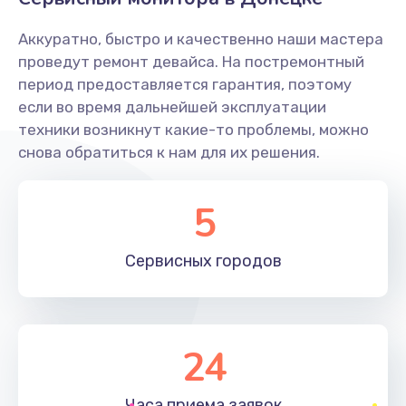
Заказать
Аккуратно, быстро и качественно наши мастера
Ремонт системной платы
проведут ремонт девайса. На постремонтный
период предоставляется гарантия, поэтому
1600 руб.
если во время дальнейшей эксплуатации
Заказать
техники возникнут какие-то проблемы, можно
снова обратиться к нам для их решения.
Снятие системных ошибок/программный ремонт
1400 руб.
5
Заказать
Сервисных
городов
Ремонт разъема SIM-карты
880 руб.
Заказать
24
Модернизация
1830 руб.
Часа приема
заявок