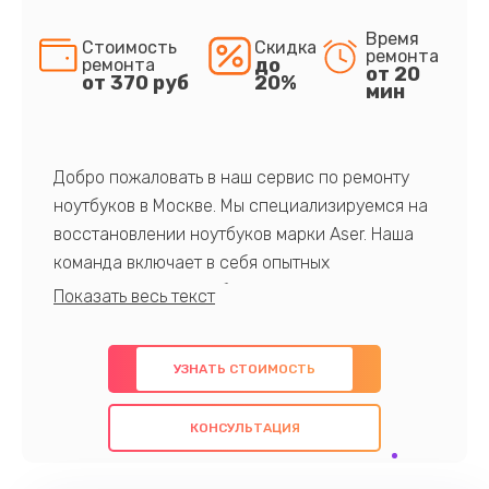
Время
Стоимость
Скидка
ремонта
до
ремонта
от 20
от 370 руб
20%
мин
Добро пожаловать в наш сервис по ремонту
ноутбуков в Москве. Мы специализируемся на
восстановлении ноутбуков марки Aser. Наша
команда включает в себя опытных
профессионалов с обширными знаниями и
многолетним опытом в данной области. Мы
предлагаем быстрый и качественный ремонт с
УЗНАТЬ СТОИМОСТЬ
использованием оригинальных компонентов, а
также гарантируем качество всех
КОНСУЛЬТАЦИЯ
проведенных работ. Наша цель - предоставить
клиентам надежное и профессиональное