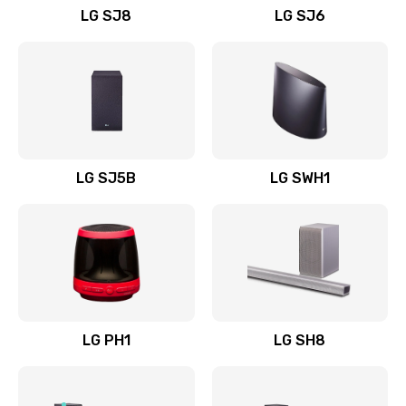
LG SJ8
LG SJ6
Восстановление после заклинивания
1400 руб.
Заказать
Восстановление после залития
1500 руб.
LG SJ5B
LG SWH1
Заказать
Замена фильтра
1500 руб.
Заказать
LG PH1
LG SH8
Ремонт корпуса
1400 руб.