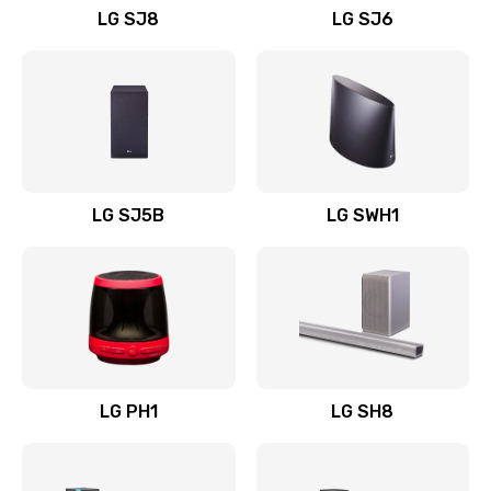
LG SJ8
LG SJ6
Восстановление после заклинивания
1400 руб.
Заказать
Восстановление после залития
1500 руб.
LG SJ5B
LG SWH1
Заказать
Замена фильтра
1500 руб.
Заказать
LG PH1
LG SH8
Ремонт корпуса
1400 руб.