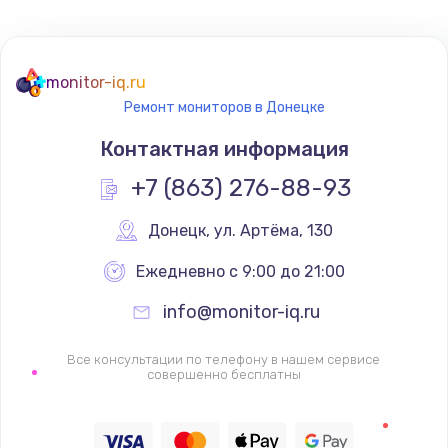
Не реагирует на кнопки
700 руб.
monitor-iq.ru
Ремонт мониторов в Донецке
Заказать
Контактная информация
Не сопряжается с устройством
+7 (863) 276-88-93
900 руб.
Заказать
Донецк
,
 ул. Артёма, 130
Ежедневно с 9:00 до 21:00
Помехи и искажение звука
900 руб.
info@monitor-iq.ru
Заказать
Все консультации по телефону в нашем сервисе
совершенно бесплатны
Не работает
1400 руб.