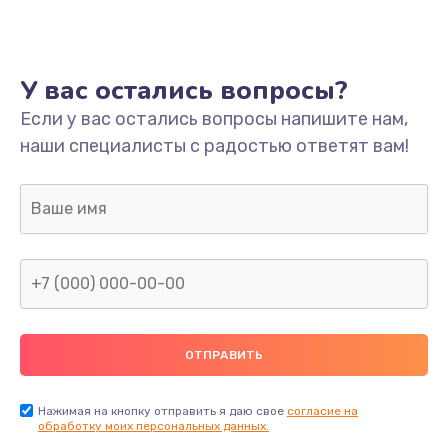
Ремонт платы
800 руб.
У вас остались вопросы?
Заказать
Если у вас остались вопросы напишите нам,
наши специалисты с радостью ответят вам!
Не включается
1400 руб.
Заказать
Нет звука
800 руб.
Заказать
Не видит флешку
400 руб.
Нажимая на кнопку отправить я даю свое
согласие на
обработку моих персональных данных.
Заказать