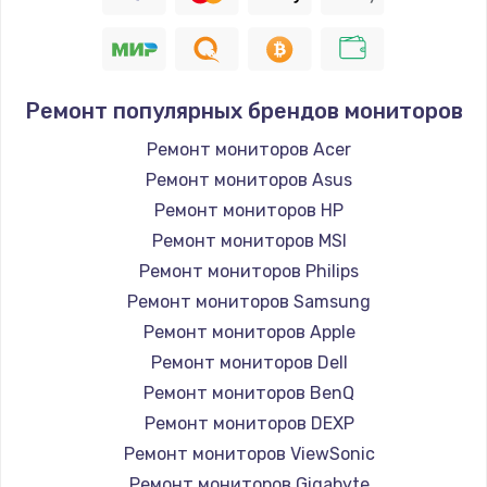
Заказать
Восстановление цепи питания, пайка
880 руб.
Ремонт популярных брендов мониторов
Заказать
Ремонт мониторов Acer
Ремонт мониторов Asus
Программный ремонт/прошивка
Ремонт мониторов HP
390 руб.
Ремонт мониторов MSI
Заказать
Ремонт мониторов Philips
Ремонт мониторов Samsung
Замена Bluetooth/Wi-Fi модуля
Ремонт мониторов Apple
800 руб.
Ремонт мониторов Dell
Заказать
Ремонт мониторов BenQ
Ремонт мониторов DEXP
Замена картридера
Ремонт мониторов ViewSonic
890 руб.
Ремонт мониторов Gigabyte