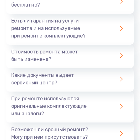
бесплатно?
700 руб.
Заказать
Есть ли гарантия на услуги
ремонта и на используемые
Не заряжается
при ремонте комплектующие?
800 руб.
Стоимость ремонта может
Заказать
быть изменена?
Замена кнопок
Какие документы выдает
490 руб.
сервисный центр?
Заказать
При ремонте используются
оригинальные комплектующие
Восстановление после попадания влаги
или аналоги?
790 руб.
Заказать
Возможен ли срочный ремонт?
Могу при нем присутствовать?