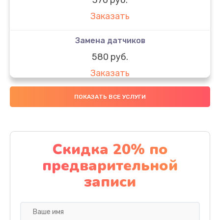
Заказать
Замена датчиков
580 руб.
Заказать
Комплексная чистка
ПОКАЗАТЬ ВСЕ УСЛУГИ
800 руб.
Заказать
Скидка 20% по
Замена дисплея (экрана)
предварительной
2000 руб.
записи
Заказать
Ремонт платы электроники