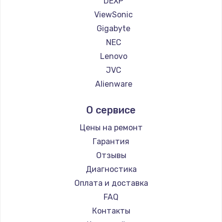
DEXP
1260 руб.
ViewSonic
Заказать
Gigabyte
NEC
Установка драйверов
Lenovo
725 руб.
JVC
Заказать
Alienware
Aorus
Замена жесткого диска
О сервисе
Thunderobot
750 руб.
Hisense
Цены на ремонт
Заказать
АОС
Гарантия
Ardor
Отзывы
Ремонт цепей питания
Machenike
Диагностика
2500 руб.
iru
Оплата и доставка
Заказать
Titan Army
FAQ
iFFALCON
Контакты
Замена видеокарты