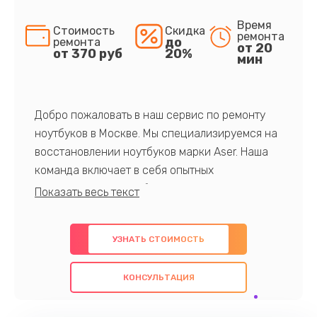
Время
Стоимость
Скидка
ремонта
до
ремонта
от 20
от 370 руб
20%
мин
Добро пожаловать в наш сервис по ремонту
ноутбуков в Москве. Мы специализируемся на
восстановлении ноутбуков марки Aser. Наша
команда включает в себя опытных
профессионалов с обширными знаниями и
многолетним опытом в данной области. Мы
предлагаем быстрый и качественный ремонт с
УЗНАТЬ СТОИМОСТЬ
использованием оригинальных компонентов, а
также гарантируем качество всех
КОНСУЛЬТАЦИЯ
проведенных работ. Наша цель - предоставить
клиентам надежное и профессиональное