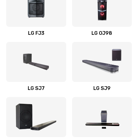
Замена уборочных щеток
1400 руб.
Заказать
LG FJ3
LG OJ98
Замена или ремонт блока питания
1400 руб.
Заказать
Замена батареи (аккумулятора)
2200 руб.
LG SJ7
LG SJ9
Заказать
Замена, восстановление кнопок
1300 руб.
Заказать