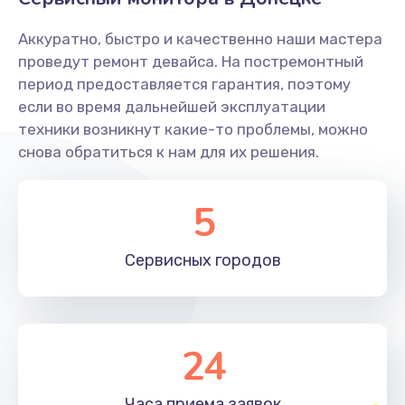
Заказать
Аккуратно, быстро и качественно наши мастера
Ремонт системной платы
проведут ремонт девайса. На постремонтный
период предоставляется гарантия, поэтому
1600 руб.
если во время дальнейшей эксплуатации
Заказать
техники возникнут какие-то проблемы, можно
снова обратиться к нам для их решения.
Снятие системных ошибок/программный ремонт
1400 руб.
5
Заказать
Сервисных
городов
Ремонт разъема SIM-карты
880 руб.
Заказать
24
Модернизация
1830 руб.
Часа приема
заявок