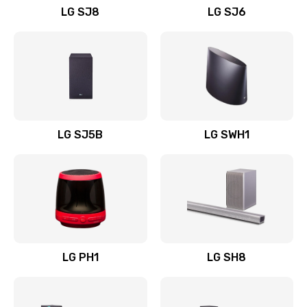
LG SJ8
LG SJ6
Восстановление после заклинивания
1400 руб.
Заказать
Восстановление после залития
1500 руб.
LG SJ5B
LG SWH1
Заказать
Замена фильтра
1500 руб.
Заказать
LG PH1
LG SH8
Ремонт корпуса
1400 руб.