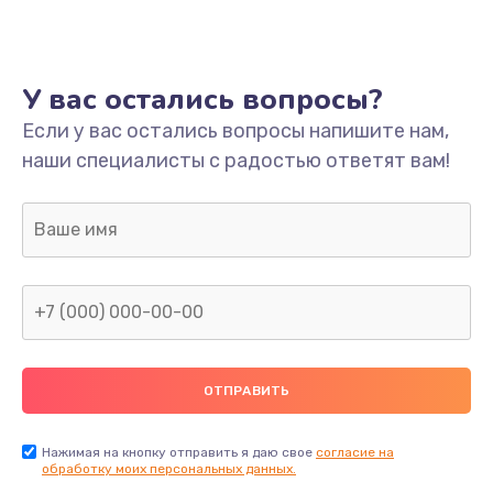
Ремонт платы
800 руб.
У вас остались вопросы?
Заказать
Если у вас остались вопросы напишите нам,
наши специалисты с радостью ответят вам!
Не включается
1400 руб.
Заказать
Нет звука
800 руб.
Заказать
Не видит флешку
400 руб.
Нажимая на кнопку отправить я даю свое
согласие на
обработку моих персональных данных.
Заказать