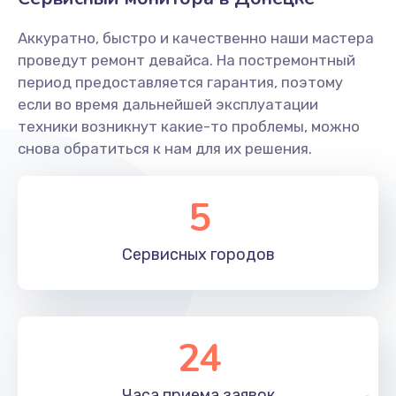
Заказать
Аккуратно, быстро и качественно наши мастера
Ремонт системной платы
проведут ремонт девайса. На постремонтный
период предоставляется гарантия, поэтому
1600 руб.
если во время дальнейшей эксплуатации
Заказать
техники возникнут какие-то проблемы, можно
снова обратиться к нам для их решения.
Снятие системных ошибок/программный ремонт
1400 руб.
5
Заказать
Сервисных
городов
Ремонт разъема SIM-карты
880 руб.
Заказать
24
Модернизация
1830 руб.
Часа приема
заявок