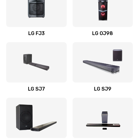
Замена уборочных щеток
1400 руб.
Заказать
LG FJ3
LG OJ98
Замена или ремонт блока питания
1400 руб.
Заказать
Замена батареи (аккумулятора)
2200 руб.
LG SJ7
LG SJ9
Заказать
Замена, восстановление кнопок
1300 руб.
Заказать