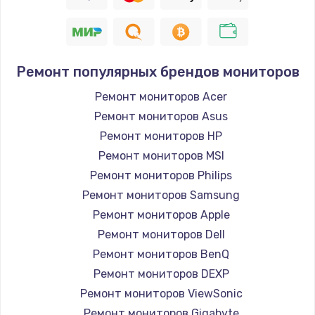
Заказать
Восстановление цепи питания, пайка
880 руб.
Ремонт популярных брендов мониторов
Заказать
Ремонт мониторов Acer
Ремонт мониторов Asus
Программный ремонт/прошивка
Ремонт мониторов HP
390 руб.
Ремонт мониторов MSI
Заказать
Ремонт мониторов Philips
Ремонт мониторов Samsung
Замена Bluetooth/Wi-Fi модуля
Ремонт мониторов Apple
800 руб.
Ремонт мониторов Dell
Заказать
Ремонт мониторов BenQ
Ремонт мониторов DEXP
Замена картридера
Ремонт мониторов ViewSonic
890 руб.
Ремонт мониторов Gigabyte