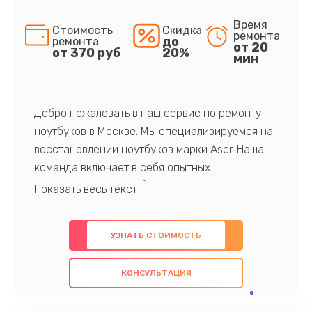
Время
Стоимость
Скидка
ремонта
до
ремонта
от 20
от 370 руб
20%
мин
Добро пожаловать в наш сервис по ремонту
ноутбуков в Москве. Мы специализируемся на
восстановлении ноутбуков марки Aser. Наша
команда включает в себя опытных
профессионалов с обширными знаниями и
многолетним опытом в данной области. Мы
предлагаем быстрый и качественный ремонт с
УЗНАТЬ СТОИМОСТЬ
использованием оригинальных компонентов, а
также гарантируем качество всех
КОНСУЛЬТАЦИЯ
проведенных работ. Наша цель - предоставить
клиентам надежное и профессиональное