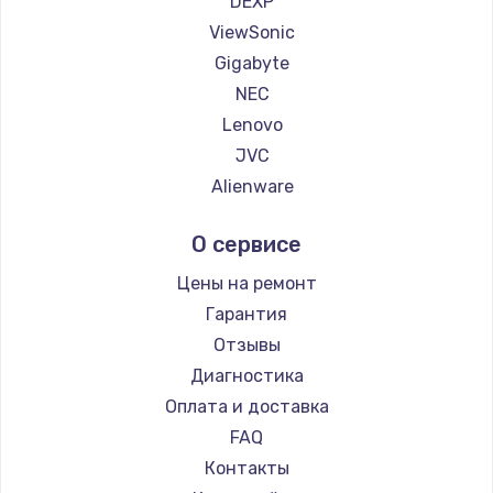
DEXP
1260 руб.
ViewSonic
Заказать
Gigabyte
NEC
Установка драйверов
Lenovo
725 руб.
JVC
Заказать
Alienware
Aorus
Замена жесткого диска
О сервисе
Thunderobot
750 руб.
Hisense
Цены на ремонт
Заказать
АОС
Гарантия
Ardor
Отзывы
Ремонт цепей питания
Machenike
Диагностика
2500 руб.
iru
Оплата и доставка
Заказать
Titan Army
FAQ
iFFALCON
Контакты
Замена видеокарты