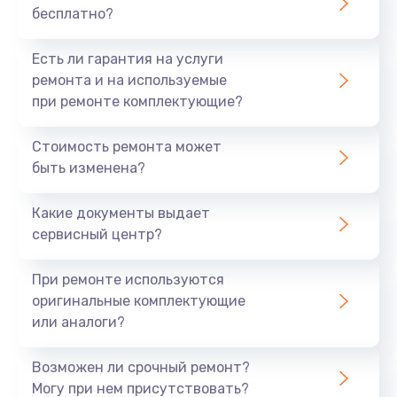
бесплатно?
700 руб.
Заказать
Есть ли гарантия на услуги
ремонта и на используемые
Не заряжается
при ремонте комплектующие?
800 руб.
Стоимость ремонта может
Заказать
быть изменена?
Замена кнопок
Какие документы выдает
490 руб.
сервисный центр?
Заказать
При ремонте используются
оригинальные комплектующие
Восстановление после попадания влаги
или аналоги?
790 руб.
Заказать
Возможен ли срочный ремонт?
Могу при нем присутствовать?