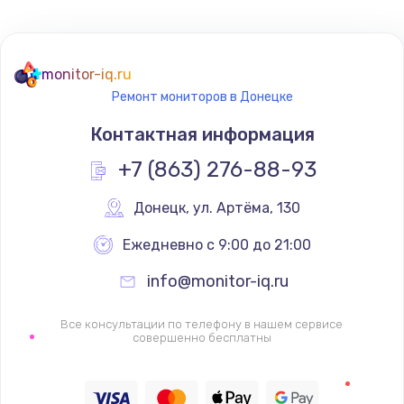
Не реагирует на кнопки
700 руб.
monitor-iq.ru
Ремонт мониторов в Донецке
Заказать
Контактная информация
Не сопряжается с устройством
+7 (863) 276-88-93
900 руб.
Заказать
Донецк
,
 ул. Артёма, 130
Ежедневно с 9:00 до 21:00
Помехи и искажение звука
900 руб.
info@monitor-iq.ru
Заказать
Все консультации по телефону в нашем сервисе
совершенно бесплатны
Не работает
1400 руб.