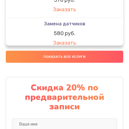
Заказать
Замена датчиков
580 руб.
Заказать
Комплексная чистка
ПОКАЗАТЬ ВСЕ УСЛУГИ
800 руб.
Заказать
Скидка 20% по
Замена дисплея (экрана)
предварительной
2000 руб.
записи
Заказать
Ремонт платы электроники