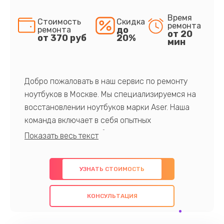
Время
Стоимость
Скидка
ремонта
до
ремонта
от 20
от 370 руб
20%
мин
Добро пожаловать в наш сервис по ремонту
ноутбуков в Москве. Мы специализируемся на
восстановлении ноутбуков марки Aser. Наша
команда включает в себя опытных
профессионалов с обширными знаниями и
многолетним опытом в данной области. Мы
предлагаем быстрый и качественный ремонт с
УЗНАТЬ СТОИМОСТЬ
использованием оригинальных компонентов, а
также гарантируем качество всех
КОНСУЛЬТАЦИЯ
проведенных работ. Наша цель - предоставить
клиентам надежное и профессиональное