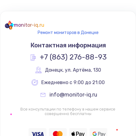
Не реагирует на кнопки
700 руб.
monitor-iq.ru
Ремонт мониторов в Донецке
Заказать
Контактная информация
Не сопряжается с устройством
+7 (863) 276-88-93
900 руб.
Заказать
Донецк
,
 ул. Артёма, 130
Ежедневно с 9:00 до 21:00
Помехи и искажение звука
900 руб.
info@monitor-iq.ru
Заказать
Все консультации по телефону в нашем сервисе
совершенно бесплатны
Не работает
1400 руб.