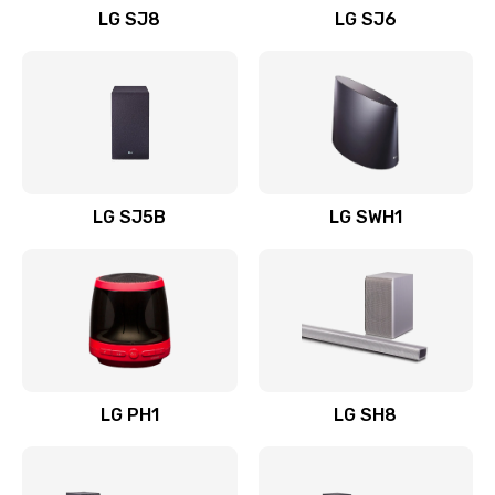
LG SJ8
LG SJ6
Восстановление после заклинивания
1400 руб.
Заказать
Восстановление после залития
1500 руб.
LG SJ5B
LG SWH1
Заказать
Замена фильтра
1500 руб.
Заказать
LG PH1
LG SH8
Ремонт корпуса
1400 руб.