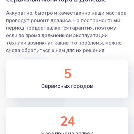
Заказать
Аккуратно, быстро и качественно наши мастера
Ремонт системной платы
проведут ремонт девайса. На постремонтный
период предоставляется гарантия, поэтому
1600 руб.
если во время дальнейшей эксплуатации
Заказать
техники возникнут какие-то проблемы, можно
снова обратиться к нам для их решения.
Снятие системных ошибок/программный ремонт
1400 руб.
5
Заказать
Сервисных
городов
Ремонт разъема SIM-карты
880 руб.
Заказать
24
Модернизация
1830 руб.
Часа приема
заявок