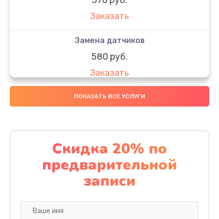
Заказать
Замена датчиков
580 руб.
Заказать
Комплексная чистка
ПОКАЗАТЬ ВСЕ УСЛУГИ
800 руб.
Заказать
Скидка 20% по
Замена дисплея (экрана)
предварительной
2000 руб.
записи
Заказать
Ремонт платы электроники