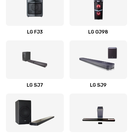
Замена уборочных щеток
1400 руб.
Заказать
LG FJ3
LG OJ98
Замена или ремонт блока питания
1400 руб.
Заказать
Замена батареи (аккумулятора)
2200 руб.
LG SJ7
LG SJ9
Заказать
Замена, восстановление кнопок
1300 руб.
Заказать