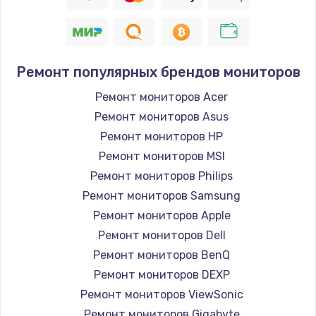
Заказать
Восстановление цепи питания, пайка
880 руб.
Ремонт популярных брендов мониторов
Заказать
Ремонт мониторов Acer
Ремонт мониторов Asus
Программный ремонт/прошивка
Ремонт мониторов HP
390 руб.
Ремонт мониторов MSI
Заказать
Ремонт мониторов Philips
Ремонт мониторов Samsung
Замена Bluetooth/Wi-Fi модуля
Ремонт мониторов Apple
800 руб.
Ремонт мониторов Dell
Заказать
Ремонт мониторов BenQ
Ремонт мониторов DEXP
Замена картридера
Ремонт мониторов ViewSonic
890 руб.
Ремонт мониторов Gigabyte