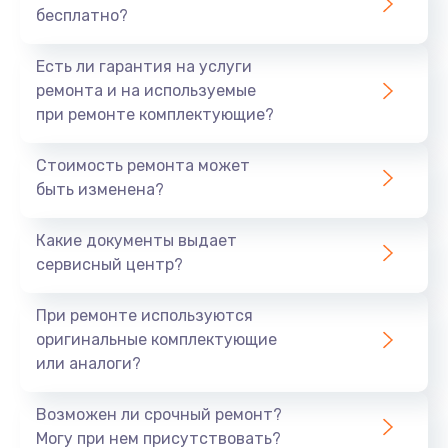
бесплатно?
700 руб.
Заказать
Есть ли гарантия на услуги
ремонта и на используемые
Не заряжается
при ремонте комплектующие?
800 руб.
Стоимость ремонта может
Заказать
быть изменена?
Замена кнопок
Какие документы выдает
490 руб.
сервисный центр?
Заказать
При ремонте используются
оригинальные комплектующие
Восстановление после попадания влаги
или аналоги?
790 руб.
Заказать
Возможен ли срочный ремонт?
Могу при нем присутствовать?