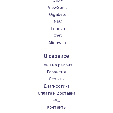
DEXP
1260 руб.
ViewSonic
Заказать
Gigabyte
NEC
Установка драйверов
Lenovo
725 руб.
JVC
Заказать
Alienware
Aorus
Замена жесткого диска
О сервисе
Thunderobot
750 руб.
Hisense
Цены на ремонт
Заказать
АОС
Гарантия
Ardor
Отзывы
Ремонт цепей питания
Machenike
Диагностика
2500 руб.
iru
Оплата и доставка
Заказать
Titan Army
FAQ
iFFALCON
Контакты
Замена видеокарты