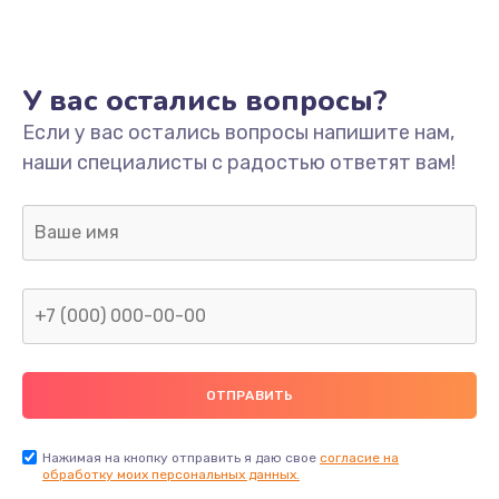
Ремонт платы
800 руб.
У вас остались вопросы?
Заказать
Если у вас остались вопросы напишите нам,
наши специалисты с радостью ответят вам!
Не включается
1400 руб.
Заказать
Нет звука
800 руб.
Заказать
Не видит флешку
400 руб.
Нажимая на кнопку отправить я даю свое
согласие на
обработку моих персональных данных.
Заказать