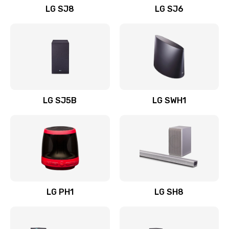
LG SJ8
LG SJ6
Восстановление после заклинивания
1400 руб.
Заказать
Восстановление после залития
1500 руб.
LG SJ5B
LG SWH1
Заказать
Замена фильтра
1500 руб.
Заказать
LG PH1
LG SH8
Ремонт корпуса
1400 руб.