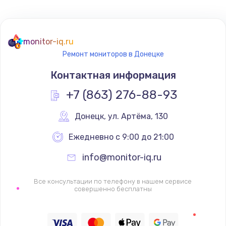
Не реагирует на кнопки
700 руб.
monitor-iq.ru
Ремонт мониторов в Донецке
Заказать
Контактная информация
Не сопряжается с устройством
+7 (863) 276-88-93
900 руб.
Заказать
Донецк
,
 ул. Артёма, 130
Ежедневно с 9:00 до 21:00
Помехи и искажение звука
900 руб.
info@monitor-iq.ru
Заказать
Все консультации по телефону в нашем сервисе
совершенно бесплатны
Не работает
1400 руб.