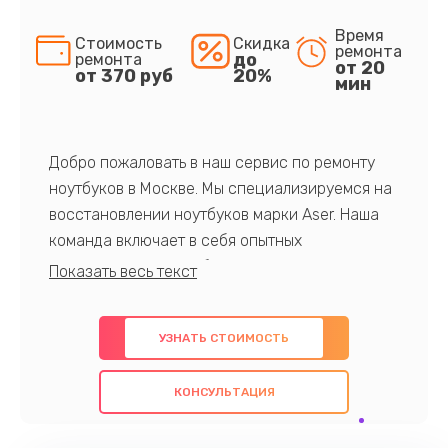
Время
Стоимость
Скидка
ремонта
до
ремонта
от 20
от 370 руб
20%
мин
Добро пожаловать в наш сервис по ремонту
ноутбуков в Москве. Мы специализируемся на
восстановлении ноутбуков марки Aser. Наша
команда включает в себя опытных
профессионалов с обширными знаниями и
многолетним опытом в данной области. Мы
предлагаем быстрый и качественный ремонт с
УЗНАТЬ СТОИМОСТЬ
использованием оригинальных компонентов, а
также гарантируем качество всех
КОНСУЛЬТАЦИЯ
проведенных работ. Наша цель - предоставить
клиентам надежное и профессиональное