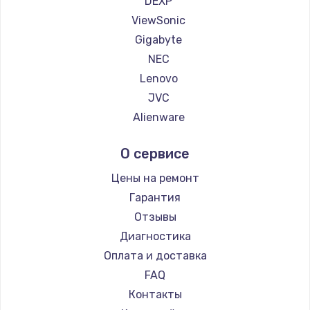
DEXP
1260 руб.
ViewSonic
Заказать
Gigabyte
NEC
Установка драйверов
Lenovo
725 руб.
JVC
Заказать
Alienware
Aorus
Замена жесткого диска
О сервисе
Thunderobot
750 руб.
Hisense
Цены на ремонт
Заказать
АОС
Гарантия
Ardor
Отзывы
Ремонт цепей питания
Machenike
Диагностика
2500 руб.
iru
Оплата и доставка
Заказать
Titan Army
FAQ
iFFALCON
Контакты
Замена видеокарты