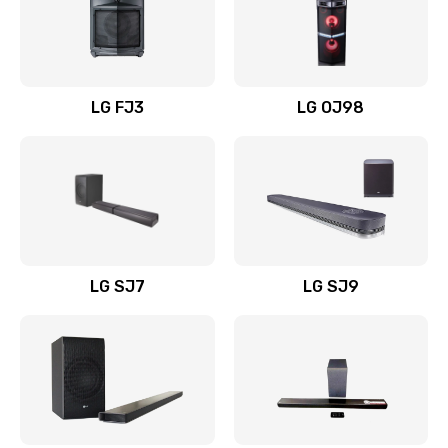
Замена уборочных щеток
1400 руб.
Заказать
LG FJ3
LG OJ98
Замена или ремонт блока питания
1400 руб.
Заказать
Замена батареи (аккумулятора)
2200 руб.
LG SJ7
LG SJ9
Заказать
Замена, восстановление кнопок
1300 руб.
Заказать