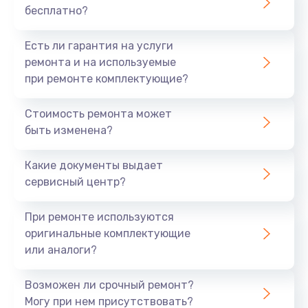
бесплатно?
700 руб.
Заказать
Есть ли гарантия на услуги
ремонта и на используемые
Не заряжается
при ремонте комплектующие?
800 руб.
Стоимость ремонта может
Заказать
быть изменена?
Замена кнопок
Какие документы выдает
490 руб.
сервисный центр?
Заказать
При ремонте используются
оригинальные комплектующие
Восстановление после попадания влаги
или аналоги?
790 руб.
Заказать
Возможен ли срочный ремонт?
Могу при нем присутствовать?