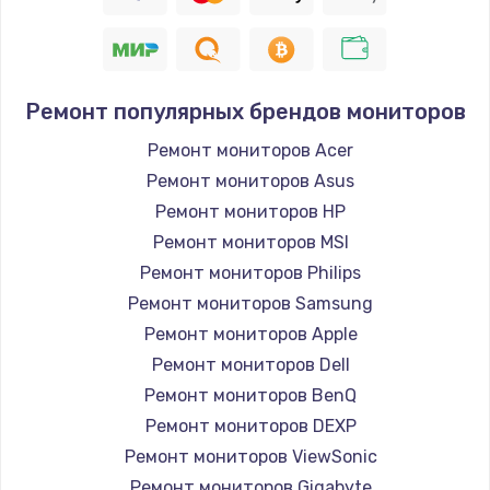
Заказать
Восстановление цепи питания, пайка
880 руб.
Ремонт популярных брендов мониторов
Заказать
Ремонт мониторов Acer
Ремонт мониторов Asus
Программный ремонт/прошивка
Ремонт мониторов HP
390 руб.
Ремонт мониторов MSI
Заказать
Ремонт мониторов Philips
Ремонт мониторов Samsung
Замена Bluetooth/Wi-Fi модуля
Ремонт мониторов Apple
800 руб.
Ремонт мониторов Dell
Заказать
Ремонт мониторов BenQ
Ремонт мониторов DEXP
Замена картридера
Ремонт мониторов ViewSonic
890 руб.
Ремонт мониторов Gigabyte