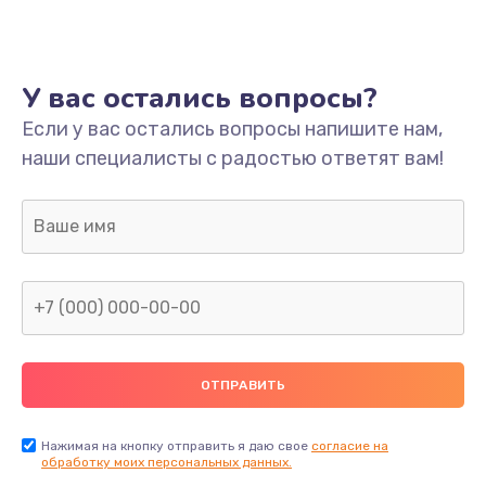
Ремонт платы
800 руб.
У вас остались вопросы?
Заказать
Если у вас остались вопросы напишите нам,
наши специалисты с радостью ответят вам!
Не включается
1400 руб.
Заказать
Нет звука
800 руб.
Заказать
Не видит флешку
400 руб.
Нажимая на кнопку отправить я даю свое
согласие на
обработку моих персональных данных.
Заказать