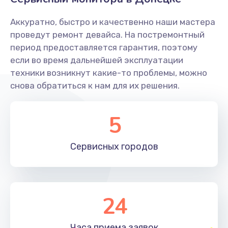
Заказать
Аккуратно, быстро и качественно наши мастера
Ремонт системной платы
проведут ремонт девайса. На постремонтный
период предоставляется гарантия, поэтому
1600 руб.
если во время дальнейшей эксплуатации
Заказать
техники возникнут какие-то проблемы, можно
снова обратиться к нам для их решения.
Снятие системных ошибок/программный ремонт
1400 руб.
5
Заказать
Сервисных
городов
Ремонт разъема SIM-карты
880 руб.
Заказать
24
Модернизация
1830 руб.
Часа приема
заявок