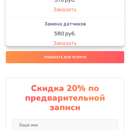
Заказать
Замена датчиков
580 руб.
Заказать
Комплексная чистка
ПОКАЗАТЬ ВСЕ УСЛУГИ
800 руб.
Заказать
Скидка 20% по
Замена дисплея (экрана)
предварительной
2000 руб.
записи
Заказать
Ремонт платы электроники