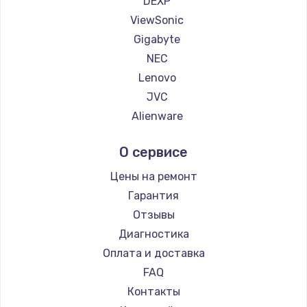
DEXP
1260 руб.
ViewSonic
Заказать
Gigabyte
NEC
Установка драйверов
Lenovo
725 руб.
JVC
Заказать
Alienware
Aorus
Замена жесткого диска
О сервисе
Thunderobot
750 руб.
Hisense
Цены на ремонт
Заказать
АОС
Гарантия
Ardor
Отзывы
Ремонт цепей питания
Machenike
Диагностика
2500 руб.
iru
Оплата и доставка
Заказать
Titan Army
FAQ
iFFALCON
Контакты
Замена видеокарты