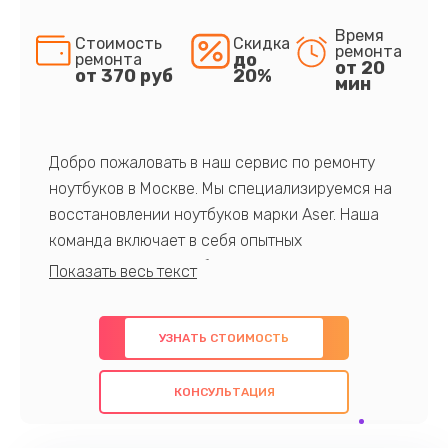
Время
Стоимость
Скидка
ремонта
до
ремонта
от 20
от 370 руб
20%
мин
Добро пожаловать в наш сервис по ремонту
ноутбуков в Москве. Мы специализируемся на
восстановлении ноутбуков марки Aser. Наша
команда включает в себя опытных
профессионалов с обширными знаниями и
многолетним опытом в данной области. Мы
предлагаем быстрый и качественный ремонт с
УЗНАТЬ СТОИМОСТЬ
использованием оригинальных компонентов, а
также гарантируем качество всех
КОНСУЛЬТАЦИЯ
проведенных работ. Наша цель - предоставить
клиентам надежное и профессиональное