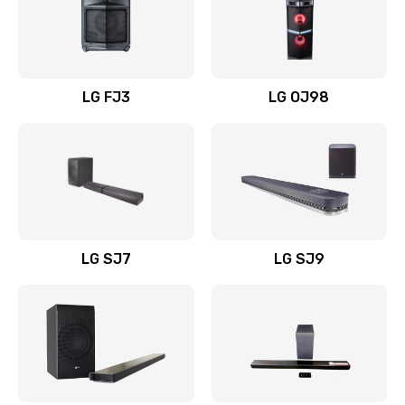
Замена уборочных щеток
1400 руб.
Заказать
LG FJ3
LG OJ98
Замена или ремонт блока питания
1400 руб.
Заказать
Замена батареи (аккумулятора)
2200 руб.
LG SJ7
LG SJ9
Заказать
Замена, восстановление кнопок
1300 руб.
Заказать