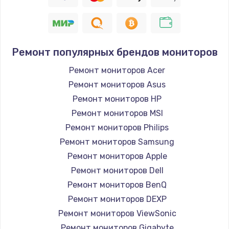
Заказать
Восстановление цепи питания, пайка
880 руб.
Ремонт популярных брендов мониторов
Заказать
Ремонт мониторов Acer
Ремонт мониторов Asus
Программный ремонт/прошивка
Ремонт мониторов HP
390 руб.
Ремонт мониторов MSI
Заказать
Ремонт мониторов Philips
Ремонт мониторов Samsung
Замена Bluetooth/Wi-Fi модуля
Ремонт мониторов Apple
800 руб.
Ремонт мониторов Dell
Заказать
Ремонт мониторов BenQ
Ремонт мониторов DEXP
Замена картридера
Ремонт мониторов ViewSonic
890 руб.
Ремонт мониторов Gigabyte