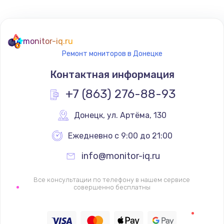
Не реагирует на кнопки
700 руб.
monitor-iq.ru
Ремонт мониторов в Донецке
Заказать
Контактная информация
Не сопряжается с устройством
+7 (863) 276-88-93
900 руб.
Заказать
Донецк
,
 ул. Артёма, 130
Ежедневно с 9:00 до 21:00
Помехи и искажение звука
900 руб.
info@monitor-iq.ru
Заказать
Все консультации по телефону в нашем сервисе
совершенно бесплатны
Не работает
1400 руб.