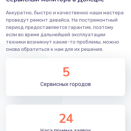
Заказать
Аккуратно, быстро и качественно наши мастера
Ремонт системной платы
проведут ремонт девайса. На постремонтный
период предоставляется гарантия, поэтому
1600 руб.
если во время дальнейшей эксплуатации
Заказать
техники возникнут какие-то проблемы, можно
снова обратиться к нам для их решения.
Снятие системных ошибок/программный ремонт
1400 руб.
5
Заказать
Сервисных
городов
Ремонт разъема SIM-карты
880 руб.
Заказать
24
Модернизация
1830 руб.
Часа приема
заявок