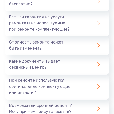
бесплатно?
700 руб.
Заказать
Есть ли гарантия на услуги
ремонта и на используемые
Не заряжается
при ремонте комплектующие?
800 руб.
Стоимость ремонта может
Заказать
быть изменена?
Замена кнопок
Какие документы выдает
490 руб.
сервисный центр?
Заказать
При ремонте используются
оригинальные комплектующие
Восстановление после попадания влаги
или аналоги?
790 руб.
Заказать
Возможен ли срочный ремонт?
Могу при нем присутствовать?