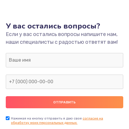
Ремонт платы
800 руб.
У вас остались вопросы?
Заказать
Если у вас остались вопросы напишите нам,
наши специалисты с радостью ответят вам!
Не включается
1400 руб.
Заказать
Нет звука
800 руб.
Заказать
Не видит флешку
400 руб.
Нажимая на кнопку отправить я даю свое
согласие на
обработку моих персональных данных.
Заказать