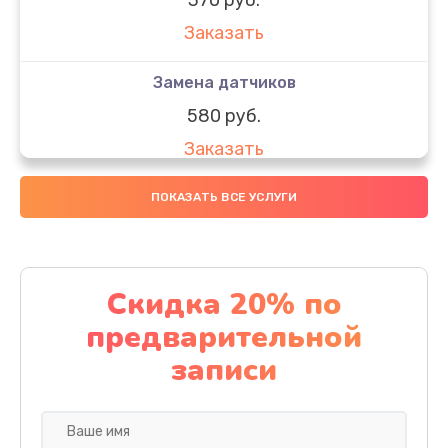
Заказать
Замена датчиков
580 руб.
Заказать
Комплексная чистка
ПОКАЗАТЬ ВСЕ УСЛУГИ
800 руб.
Заказать
Скидка 20% по
Замена дисплея (экрана)
предварительной
2000 руб.
записи
Заказать
Ремонт платы электроники