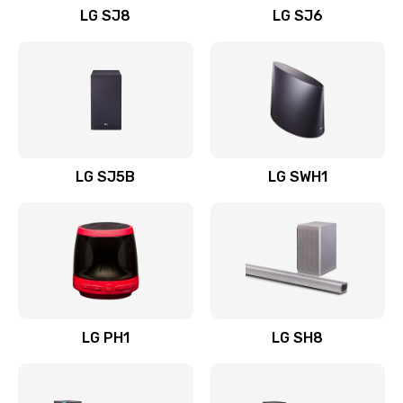
LG SJ8
LG SJ6
Восстановление после заклинивания
1400 руб.
Заказать
Восстановление после залития
1500 руб.
LG SJ5B
LG SWH1
Заказать
Замена фильтра
1500 руб.
Заказать
LG PH1
LG SH8
Ремонт корпуса
1400 руб.