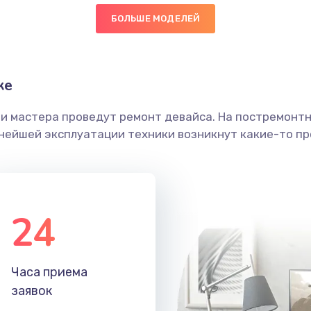
БОЛЬШЕ МОДЕЛЕЙ
60 мин
1 год
граммный
60 мин
3 года
ке
ши мастера проведут ремонт девайса. На постремонт
60 мин
2 года
ьнейшей эксплуатации техники возникнут какие-то пр
50 мин
1 год
50 мин
2 года
24
30 мин
2 года
Часа приема
20 мин
3 года
заявок