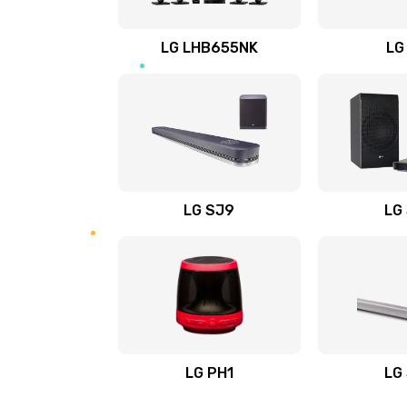
Восстановление после заклини
LG LHB655NK
LG
Восстановление после залития
Замена фильтра
Ремонт корпуса
LG SJ9
LG
Полная профилактика вертикал
пылесоса
Пайка конденсаторов
Ремонт электронного блока упр
LG PH1
LG
Ремонт или замена двигателя