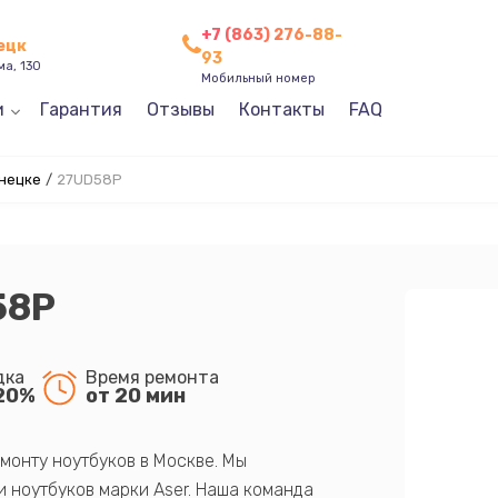
+7 (863) 276-88-
нецк
93
ма, 130
Мобильный номер
и
Гарантия
Отзывы
Контакты
FAQ
нецке
/
27UD58P
58P
дка
Время ремонта
20%
от 20 мин
монту ноутбуков в Москве. Мы
 ноутбуков марки Aser. Наша команда