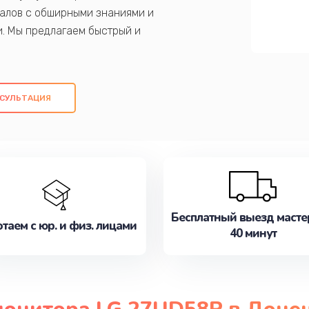
алов с обширными знаниями и
и. Мы предлагаем быстрый и
ем оригинальных компонентов, а также
ых работ. Наша цель - предоставить
ое обслуживание, удовлетворяя их
СУЛЬТАЦИЯ
медлите записаться на ремонт уже
Бесплатный выезд масте
таем с юр. и физ. лицами
40 минут