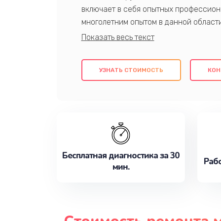
включает в себя опытных профессион
многолетним опытом в данной област
качественный ремонт с использовани
гарантируем качество всех проведенн
клиентам надежное и профессиональн
УЗНАТЬ СТОИМОСТЬ
КОН
потребности наилучшим образом. Не 
сейчас!
Бесплатная диагностика за 30
Рабо
мин.