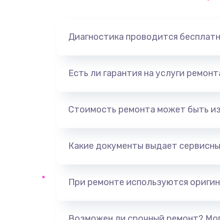
Замена динамика
Диагностика проводится бесплат
Замена корпуса
Замена аккумулятора
Есть ли гарантия на услуги ремон
Замена разъема
Стоимость ремонта может быть и
Ремонт платы
Какие документы выдает сервисны
Не включается
Нет звука
При ремонте используются оригин
Не видит флешку
Возможен ли срочный ремонт? Мог