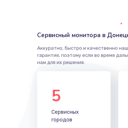
Ремонт системной платы
Снятие системных ошибок/про
Сервисный монитора в Донец
ремонт
Аккуратно, быстро и качественно на
Ремонт разъема SIM-карты
гарантия, поэтому если во время дал
нам для их решения.
Модернизация
Устранение ошибок
5
Ремонт после залития
Сервисных
Ремонт электроплаты
городов