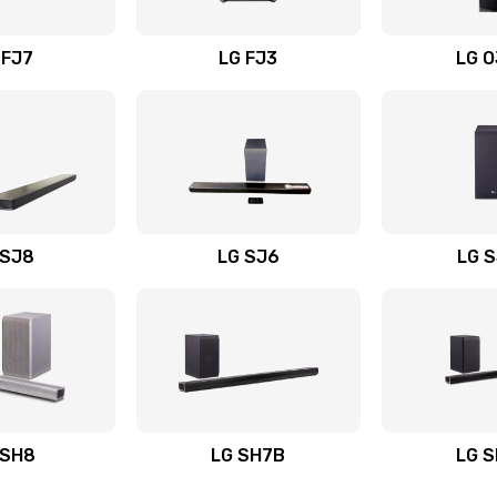
вания
20 мин
3 года
 FJ7
LG FJ3
LG 
40 мин
3 года
30 мин
2 года
20 мин
2 года
 SJ8
LG SJ6
LG 
ьного
20 мин
3 года
50 мин
3 года
авления
40 мин
3 года
 SH8
LG SH7B
LG 
30 мин
1 год