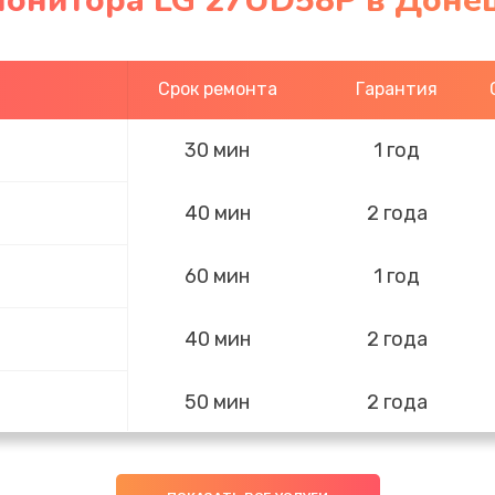
монитора LG 27UD58P в Доне
Срок ремонта
Гарантия
30 мин
1 год
40 мин
2 года
60 мин
1 год
40 мин
2 года
50 мин
2 года
30 мин
3 года