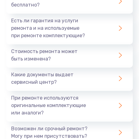
бесплатно?
700 руб.
Заказать
Есть ли гарантия на услуги
ремонта и на используемые
Не заряжается
при ремонте комплектующие?
800 руб.
Стоимость ремонта может
Заказать
быть изменена?
Замена кнопок
Какие документы выдает
490 руб.
сервисный центр?
Заказать
При ремонте используются
оригинальные комплектующие
Восстановление после попадания влаги
или аналоги?
790 руб.
Заказать
Возможен ли срочный ремонт?
Могу при нем присутствовать?