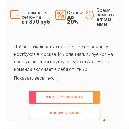
Время
Стоимость
Скидка
ремонта
до
ремонта
от 20
от 370 руб
20%
мин
Добро пожаловать в наш сервис по ремонту
ноутбуков в Москве. Мы специализируемся на
восстановлении ноутбуков марки Aser. Наша
команда включает в себя опытных
профессионалов с обширными знаниями и
многолетним опытом в данной области. Мы
предлагаем быстрый и качественный ремонт с
УЗНАТЬ СТОИМОСТЬ
использованием оригинальных компонентов, а
также гарантируем качество всех
КОНСУЛЬТАЦИЯ
проведенных работ. Наша цель - предоставить
клиентам надежное и профессиональное