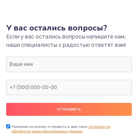
Ремонт платы
800 руб.
У вас остались вопросы?
Заказать
Если у вас остались вопросы напишите нам,
наши специалисты с радостью ответят вам!
Не включается
1400 руб.
Заказать
Нет звука
800 руб.
Заказать
Не видит флешку
400 руб.
Нажимая на кнопку отправить я даю свое
согласие на
обработку моих персональных данных.
Заказать