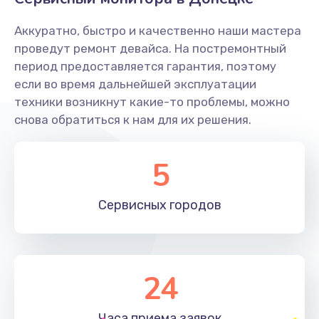
Заказать
Аккуратно, быстро и качественно наши мастера
Ремонт системной платы
проведут ремонт девайса. На постремонтный
период предоставляется гарантия, поэтому
1600 руб.
если во время дальнейшей эксплуатации
Заказать
техники возникнут какие-то проблемы, можно
снова обратиться к нам для их решения.
Снятие системных ошибок/программный ремонт
1400 руб.
5
Заказать
Сервисных
городов
Ремонт разъема SIM-карты
880 руб.
Заказать
24
Модернизация
1830 руб.
Часа приема
заявок