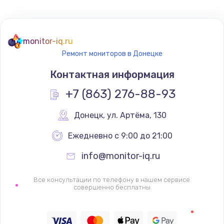
Не реагирует на кнопки
700 руб.
monitor-iq.ru
Ремонт мониторов в Донецке
Заказать
Контактная информация
Не сопряжается с устройством
+7 (863) 276-88-93
900 руб.
Заказать
Донецк
,
 ул. Артёма, 130
Ежедневно с 9:00 до 21:00
Помехи и искажение звука
900 руб.
info@monitor-iq.ru
Заказать
Все консультации по телефону в нашем сервисе
совершенно бесплатны
Не работает
1400 руб.