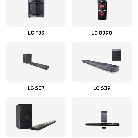
Замена уборочных щеток
1400 руб.
Заказать
LG FJ3
LG OJ98
Замена или ремонт блока питания
1400 руб.
Заказать
Замена батареи (аккумулятора)
2200 руб.
LG SJ7
LG SJ9
Заказать
Замена, восстановление кнопок
1300 руб.
Заказать