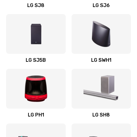
LG SJ8
LG SJ6
Восстановление после заклинивания
1400 руб.
Заказать
Восстановление после залития
1500 руб.
LG SJ5B
LG SWH1
Заказать
Замена фильтра
1500 руб.
Заказать
LG PH1
LG SH8
Ремонт корпуса
1400 руб.