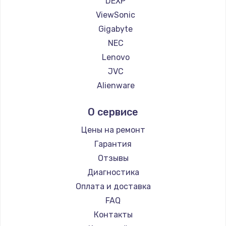
DEXP
1260 руб.
ViewSonic
Заказать
Gigabyte
NEC
Установка драйверов
Lenovo
725 руб.
JVC
Заказать
Alienware
Aorus
Замена жесткого диска
О сервисе
Thunderobot
750 руб.
Hisense
Цены на ремонт
Заказать
АОС
Гарантия
Ardor
Отзывы
Ремонт цепей питания
Machenike
Диагностика
2500 руб.
iru
Оплата и доставка
Заказать
Titan Army
FAQ
iFFALCON
Контакты
Замена видеокарты