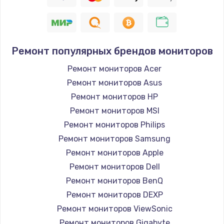
Заказать
Восстановление цепи питания, пайка
880 руб.
Ремонт популярных брендов мониторов
Заказать
Ремонт мониторов Acer
Ремонт мониторов Asus
Программный ремонт/прошивка
Ремонт мониторов HP
390 руб.
Ремонт мониторов MSI
Заказать
Ремонт мониторов Philips
Ремонт мониторов Samsung
Замена Bluetooth/Wi-Fi модуля
Ремонт мониторов Apple
800 руб.
Ремонт мониторов Dell
Заказать
Ремонт мониторов BenQ
Ремонт мониторов DEXP
Замена картридера
Ремонт мониторов ViewSonic
890 руб.
Ремонт мониторов Gigabyte