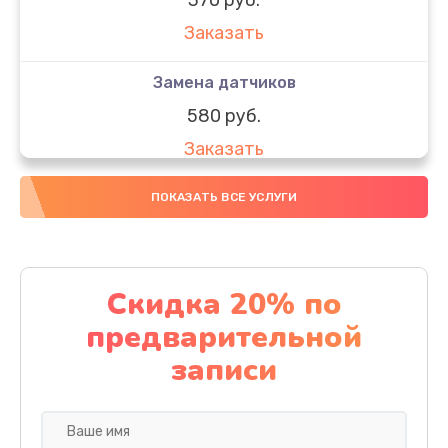
Заказать
Замена датчиков
580 руб.
Заказать
Комплексная чистка
ПОКАЗАТЬ ВСЕ УСЛУГИ
800 руб.
Заказать
Скидка 20% по
Замена дисплея (экрана)
предварительной
2000 руб.
записи
Заказать
Ремонт платы электроники