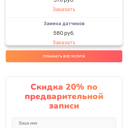
Заказать
Замена датчиков
580 руб.
Заказать
Комплексная чистка
ПОКАЗАТЬ ВСЕ УСЛУГИ
800 руб.
Заказать
Скидка 20% по
Замена дисплея (экрана)
предварительной
2000 руб.
записи
Заказать
Ремонт платы электроники