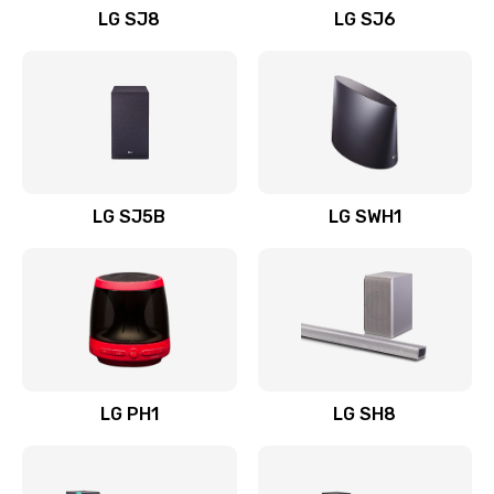
LG SJ8
LG SJ6
Восстановление после заклинивания
1400 руб.
Заказать
Восстановление после залития
1500 руб.
LG SJ5B
LG SWH1
Заказать
Замена фильтра
1500 руб.
Заказать
LG PH1
LG SH8
Ремонт корпуса
1400 руб.