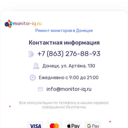
Не реагирует на кнопки
700 руб.
monitor-iq.ru
Ремонт мониторов в Донецке
Заказать
Контактная информация
Не сопряжается с устройством
+7 (863) 276-88-93
900 руб.
Заказать
Донецк
,
 ул. Артёма, 130
Ежедневно с 9:00 до 21:00
Помехи и искажение звука
900 руб.
info@monitor-iq.ru
Заказать
Все консультации по телефону в нашем сервисе
совершенно бесплатны
Не работает
1400 руб.