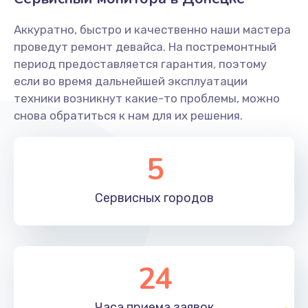
Заказать
Аккуратно, быстро и качественно наши мастера
Ремонт системной платы
проведут ремонт девайса. На постремонтный
период предоставляется гарантия, поэтому
1600 руб.
если во время дальнейшей эксплуатации
Заказать
техники возникнут какие-то проблемы, можно
снова обратиться к нам для их решения.
Снятие системных ошибок/программный ремонт
1400 руб.
5
Заказать
Сервисных
городов
Ремонт разъема SIM-карты
880 руб.
Заказать
24
Модернизация
1830 руб.
Часа приема
заявок