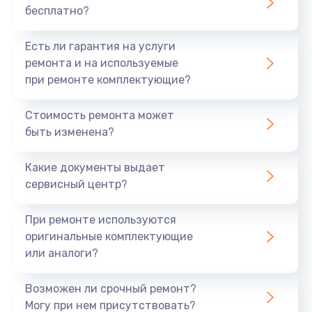
бесплатно?
700 руб.
Заказать
Есть ли гарантия на услуги
ремонта и на используемые
Не заряжается
при ремонте комплектующие?
800 руб.
Стоимость ремонта может
Заказать
быть изменена?
Замена кнопок
Какие документы выдает
490 руб.
сервисный центр?
Заказать
При ремонте используются
оригинальные комплектующие
Восстановление после попадания влаги
или аналоги?
790 руб.
Заказать
Возможен ли срочный ремонт?
Могу при нем присутствовать?