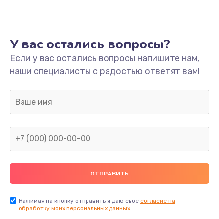
Ремонт платы
800 руб.
У вас остались вопросы?
Заказать
Если у вас остались вопросы напишите нам,
наши специалисты с радостью ответят вам!
Не включается
1400 руб.
Заказать
Нет звука
800 руб.
Заказать
Не видит флешку
400 руб.
Нажимая на кнопку отправить я даю свое
согласие на
обработку моих персональных данных.
Заказать