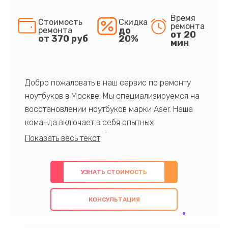
Время
Стоимость
Скидка
ремонта
до
ремонта
от 20
от 370 руб
20%
мин
Добро пожаловать в наш сервис по ремонту
ноутбуков в Москве. Мы специализируемся на
восстановлении ноутбуков марки Aser. Наша
команда включает в себя опытных
профессионалов с обширными знаниями и
многолетним опытом в данной области. Мы
предлагаем быстрый и качественный ремонт с
УЗНАТЬ СТОИМОСТЬ
использованием оригинальных компонентов, а
также гарантируем качество всех
КОНСУЛЬТАЦИЯ
проведенных работ. Наша цель - предоставить
клиентам надежное и профессиональное