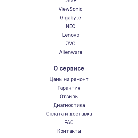
DEXP
1260 руб.
ViewSonic
Заказать
Gigabyte
NEC
Установка драйверов
Lenovo
725 руб.
JVC
Заказать
Alienware
Aorus
Замена жесткого диска
О сервисе
Thunderobot
750 руб.
Hisense
Цены на ремонт
Заказать
АОС
Гарантия
Ardor
Отзывы
Ремонт цепей питания
Machenike
Диагностика
2500 руб.
iru
Оплата и доставка
Заказать
Titan Army
FAQ
iFFALCON
Контакты
Замена видеокарты