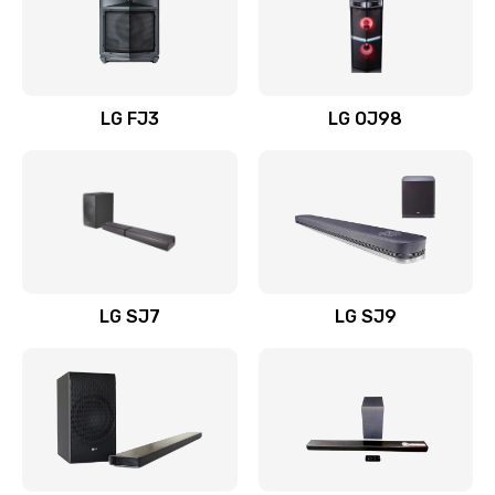
Замена уборочных щеток
1400 руб.
Заказать
LG FJ3
LG OJ98
Замена или ремонт блока питания
1400 руб.
Заказать
Замена батареи (аккумулятора)
2200 руб.
LG SJ7
LG SJ9
Заказать
Замена, восстановление кнопок
1300 руб.
Заказать