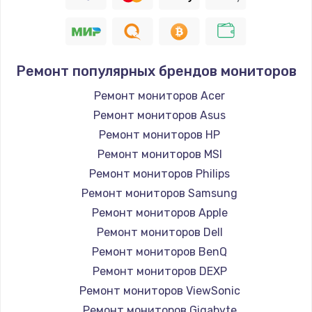
Заказать
Восстановление цепи питания, пайка
880 руб.
Ремонт популярных брендов мониторов
Заказать
Ремонт мониторов Acer
Ремонт мониторов Asus
Программный ремонт/прошивка
Ремонт мониторов HP
390 руб.
Ремонт мониторов MSI
Заказать
Ремонт мониторов Philips
Ремонт мониторов Samsung
Замена Bluetooth/Wi-Fi модуля
Ремонт мониторов Apple
800 руб.
Ремонт мониторов Dell
Заказать
Ремонт мониторов BenQ
Ремонт мониторов DEXP
Замена картридера
Ремонт мониторов ViewSonic
890 руб.
Ремонт мониторов Gigabyte