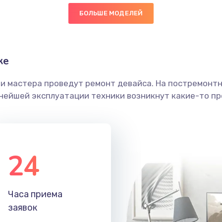
БОЛЬШЕ МОДЕЛЕЙ
40 мин
3 года
граммный
50 мин
2 года
ке
ши мастера проведут ремонт девайса. На постремонт
60 мин
1 год
ьнейшей эксплуатации техники возникнут какие-то пр
20 мин
3 года
60 мин
3 года
24
20 мин
2 года
Часа приема
30 мин
1 год
заявок