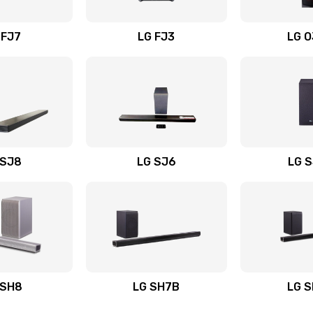
вания
60 мин
2 года
 FJ7
LG FJ3
LG 
60 мин
3 года
30 мин
3 года
50 мин
3 года
 SJ8
LG SJ6
LG 
ьного
60 мин
3 года
50 мин
1 год
авления
60 мин
3 года
 SH8
LG SH7B
LG 
40 мин
3 года