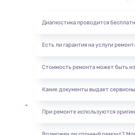
Замена динамика
Диагностика проводится бесплат
Замена корпуса
Замена аккумулятора
Есть ли гарантия на услуги ремон
Замена разъема
Стоимость ремонта может быть и
Ремонт платы
Какие документы выдает сервисны
Не включается
Нет звука
При ремонте используются оригин
Не видит флешку
Возможен ли срочный ремонт? Мог