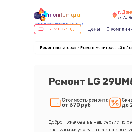
г. До
monitor-iq.ru
ул. Артё
Ремонт мониторов в Донецке
Цены
О компани
ВЫБЕРИТЕ БРЕНД
Ремонт мониторов
/
Ремонт мониторов LG в До
Ремонт LG 29UM
Стоимость ремонта
Ски
от 370 руб
до 
Добро пожаловать в наш сервис по ре
специализируемся на восстановлении