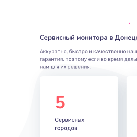
Ремонт системной платы
Снятие системных ошибок/про
Сервисный монитора в Донец
ремонт
Аккуратно, быстро и качественно на
Ремонт разъема SIM-карты
гарантия, поэтому если во время дал
нам для их решения.
Модернизация
Устранение ошибок
5
Ремонт после залития
Сервисных
Ремонт электроплаты
городов