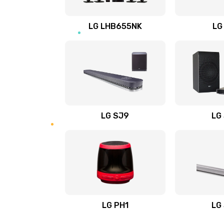
Восстановление после заклини
LG LHB655NK
LG
Восстановление после залития
Замена фильтра
Ремонт корпуса
LG SJ9
LG
Полная профилактика вертикал
пылесоса
Пайка конденсаторов
Ремонт электронного блока упр
LG PH1
LG
Ремонт или замена двигателя