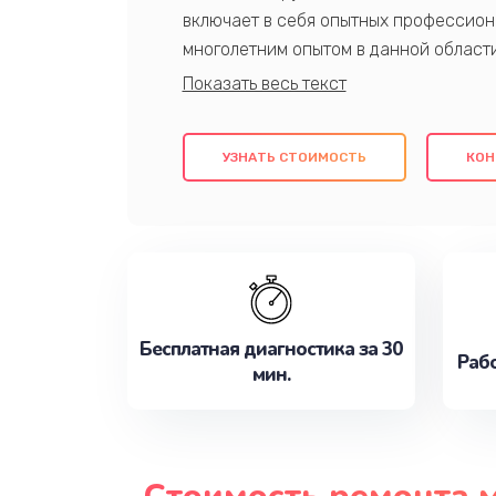
включает в себя опытных профессион
многолетним опытом в данной област
качественный ремонт с использовани
гарантируем качество всех проведенн
клиентам надежное и профессиональн
УЗНАТЬ СТОИМОСТЬ
КОН
потребности наилучшим образом. Не 
сейчас!
Бесплатная диагностика за 30
Рабо
мин.