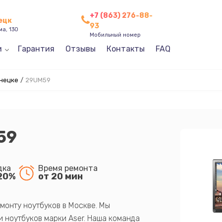
+7 (863) 276-88-
нецк
93
ма, 130
Мобильный номер
и
Гарантия
Отзывы
Контакты
FAQ
нецке
/
29UM59
59
дка
Время ремонта
20%
от 20 мин
монту ноутбуков в Москве. Мы
 ноутбуков марки Aser. Наша команда