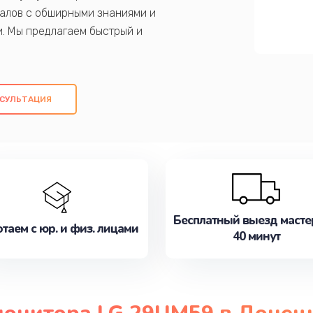
алов с обширными знаниями и
и. Мы предлагаем быстрый и
ем оригинальных компонентов, а также
ых работ. Наша цель - предоставить
ое обслуживание, удовлетворяя их
СУЛЬТАЦИЯ
медлите записаться на ремонт уже
Бесплатный выезд масте
таем с юр. и физ. лицами
40 минут