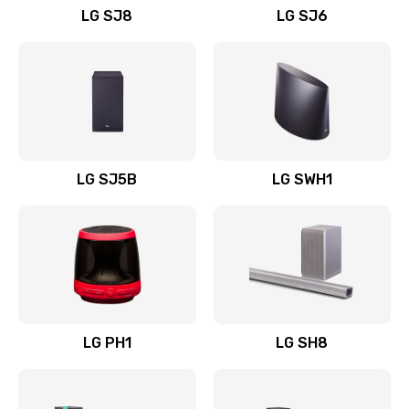
LG SJ8
LG SJ6
Восстановление после заклинивания
1400 руб.
Заказать
Восстановление после залития
1500 руб.
LG SJ5B
LG SWH1
Заказать
Замена фильтра
1500 руб.
Заказать
LG PH1
LG SH8
Ремонт корпуса
1400 руб.