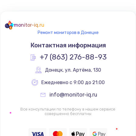
Не реагирует на кнопки
700 руб.
monitor-iq.ru
Ремонт мониторов в Донецке
Заказать
Контактная информация
Не сопряжается с устройством
+7 (863) 276-88-93
900 руб.
Заказать
Донецк
,
 ул. Артёма, 130
Ежедневно с 9:00 до 21:00
Помехи и искажение звука
900 руб.
info@monitor-iq.ru
Заказать
Все консультации по телефону в нашем сервисе
совершенно бесплатны
Не работает
1400 руб.