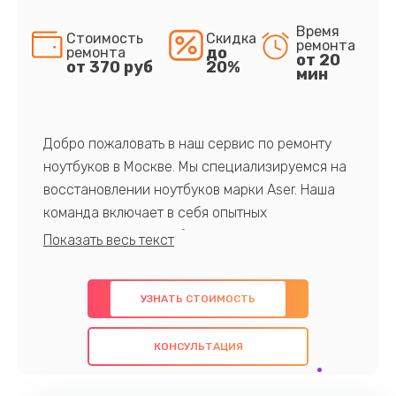
Время
Стоимость
Скидка
ремонта
до
ремонта
от 20
от 370 руб
20%
мин
Добро пожаловать в наш сервис по ремонту
ноутбуков в Москве. Мы специализируемся на
восстановлении ноутбуков марки Aser. Наша
команда включает в себя опытных
профессионалов с обширными знаниями и
многолетним опытом в данной области. Мы
предлагаем быстрый и качественный ремонт с
УЗНАТЬ СТОИМОСТЬ
использованием оригинальных компонентов, а
также гарантируем качество всех
КОНСУЛЬТАЦИЯ
проведенных работ. Наша цель - предоставить
клиентам надежное и профессиональное