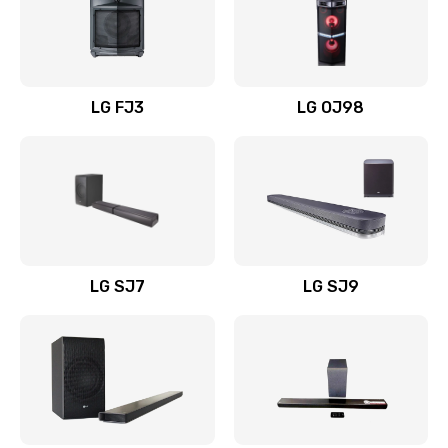
Замена уборочных щеток
1400 руб.
Заказать
LG FJ3
LG OJ98
Замена или ремонт блока питания
1400 руб.
Заказать
Замена батареи (аккумулятора)
2200 руб.
LG SJ7
LG SJ9
Заказать
Замена, восстановление кнопок
1300 руб.
Заказать