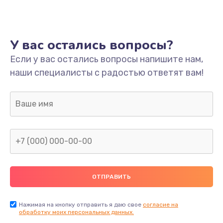
Ремонт платы
800 руб.
У вас остались вопросы?
Заказать
Если у вас остались вопросы напишите нам,
наши специалисты с радостью ответят вам!
Не включается
1400 руб.
Заказать
Нет звука
800 руб.
Заказать
Не видит флешку
400 руб.
Нажимая на кнопку отправить я даю свое
согласие на
обработку моих персональных данных.
Заказать