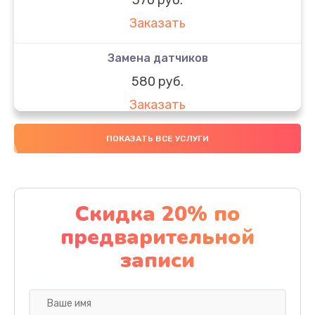
Заказать
Замена датчиков
580 руб.
Заказать
Комплексная чистка
ПОКАЗАТЬ ВСЕ УСЛУГИ
800 руб.
Заказать
Скидка 20% по
Замена дисплея (экрана)
предварительной
2000 руб.
записи
Заказать
Ремонт платы электроники