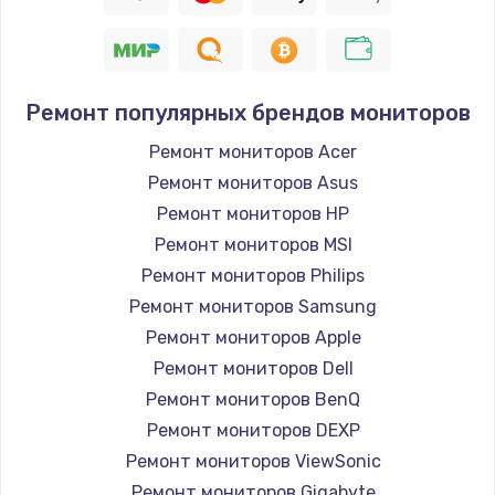
Заказать
Восстановление цепи питания, пайка
880 руб.
Ремонт популярных брендов мониторов
Заказать
Ремонт мониторов Acer
Ремонт мониторов Asus
Программный ремонт/прошивка
Ремонт мониторов HP
390 руб.
Ремонт мониторов MSI
Заказать
Ремонт мониторов Philips
Ремонт мониторов Samsung
Замена Bluetooth/Wi-Fi модуля
Ремонт мониторов Apple
800 руб.
Ремонт мониторов Dell
Заказать
Ремонт мониторов BenQ
Ремонт мониторов DEXP
Замена картридера
Ремонт мониторов ViewSonic
890 руб.
Ремонт мониторов Gigabyte