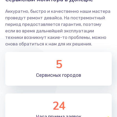
Заказать
Аккуратно, быстро и качественно наши мастера
Ремонт системной платы
проведут ремонт девайса. На постремонтный
период предоставляется гарантия, поэтому
1600 руб.
если во время дальнейшей эксплуатации
Заказать
техники возникнут какие-то проблемы, можно
снова обратиться к нам для их решения.
Снятие системных ошибок/программный ремонт
1400 руб.
5
Заказать
Сервисных
городов
Ремонт разъема SIM-карты
880 руб.
Заказать
24
Модернизация
1830 руб.
Часа приема
заявок