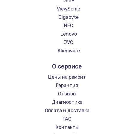
DEXP
1260 руб.
ViewSonic
Заказать
Gigabyte
NEC
Установка драйверов
Lenovo
725 руб.
JVC
Заказать
Alienware
Aorus
Замена жесткого диска
О сервисе
Thunderobot
750 руб.
Hisense
Цены на ремонт
Заказать
АОС
Гарантия
Ardor
Отзывы
Ремонт цепей питания
Machenike
Диагностика
2500 руб.
iru
Оплата и доставка
Заказать
Titan Army
FAQ
iFFALCON
Контакты
Замена видеокарты