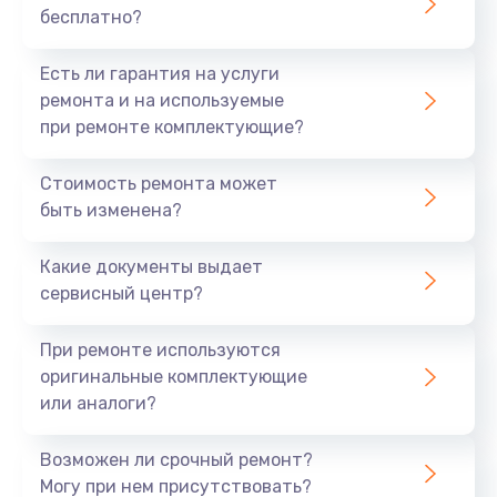
бесплатно?
700 руб.
Заказать
Есть ли гарантия на услуги
ремонта и на используемые
Не заряжается
при ремонте комплектующие?
800 руб.
Стоимость ремонта может
Заказать
быть изменена?
Замена кнопок
Какие документы выдает
490 руб.
сервисный центр?
Заказать
При ремонте используются
оригинальные комплектующие
Восстановление после попадания влаги
или аналоги?
790 руб.
Заказать
Возможен ли срочный ремонт?
Могу при нем присутствовать?