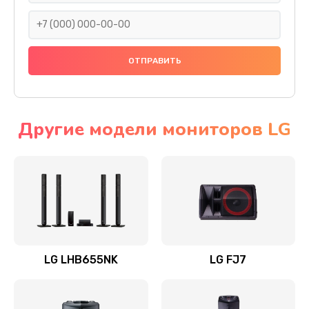
1400 руб.
Заказать
Прошивка
1500 руб.
Заказать
Другие модели мониторов LG
Ремонт механики привода
1500 руб.
Заказать
Ремонт / замена кнопок, клавиш, индикаторов,
разъемов
LG LHB655NK
LG FJ7
1550 руб.
Заказать