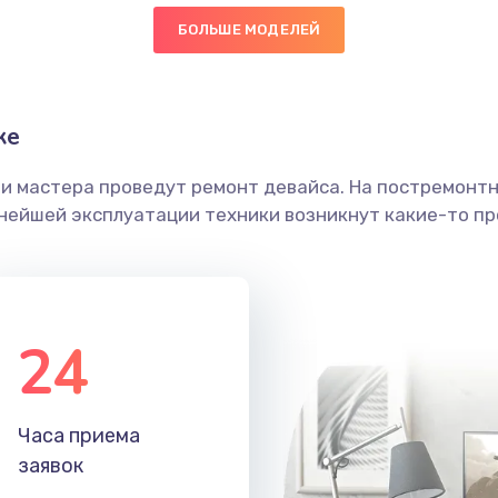
БОЛЬШЕ МОДЕЛЕЙ
30 мин
3 года
50 мин
2 года
ке
50 мин
2 года
ши мастера проведут ремонт девайса. На постремонт
ьнейшей эксплуатации техники возникнут какие-то пр
20 мин
3 года
30 мин
1 год
24
60 мин
1 год
20 мин
1 год
Часа приема
заявок