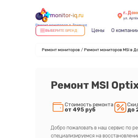
г. До
monitor-iq.ru
ул. Артё
Ремонт мониторов в Донецке
Цены
О компани
ВЫБЕРИТЕ БРЕНД
Ремонт мониторов
/
Ремонт мониторов MSI в Д
Ремонт MSI Opti
Стоимость ремонта
Ски
от 495 руб
до 
Добро пожаловать в наш сервис по ре
специализируемся на восстановлении