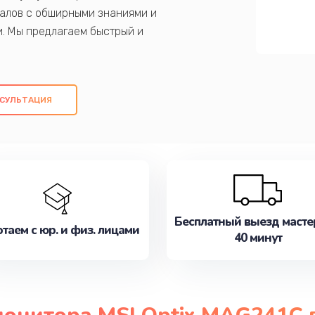
алов с обширными знаниями и
и. Мы предлагаем быстрый и
ем оригинальных компонентов, а также
ых работ. Наша цель - предоставить
ое обслуживание, удовлетворяя их
СУЛЬТАЦИЯ
медлите записаться на ремонт уже
Бесплатный выезд масте
таем с юр. и физ. лицами
40 минут