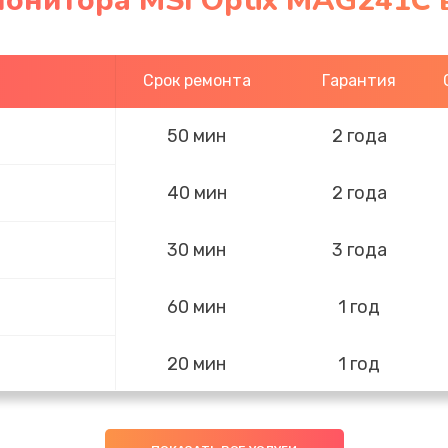
монитора MSI Optix MAG241C 
Срок ремонта
Гарантия
50 мин
2 года
40 мин
2 года
30 мин
3 года
60 мин
1 год
20 мин
1 год
50 мин
1 год