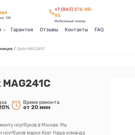
+7 (863) 276-88-
нецк
93
ма, 130
Мобильный номер
и
Гарантия
Отзывы
Контакты
FAQ
онецке
/
Optix MAG241C
x MAG241C
дка
Время ремонта
20%
от 20 мин
монту ноутбуков в Москве. Мы
 ноутбуков марки Aser. Наша команда