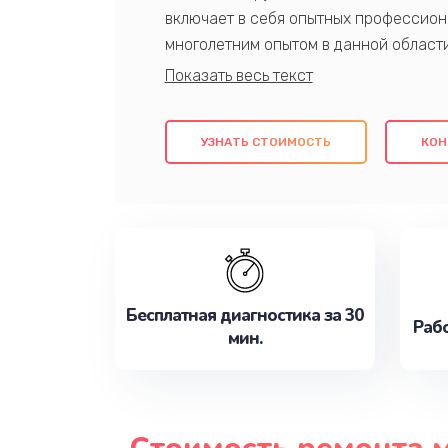
включает в себя опытных профессион
многолетним опытом в данной област
качественный ремонт с использовани
гарантируем качество всех проведенн
клиентам надежное и профессиональн
УЗНАТЬ СТОИМОСТЬ
КОН
потребности наилучшим образом. Не 
сейчас!
Бесплатная диагностика за 30
Рабо
мин.