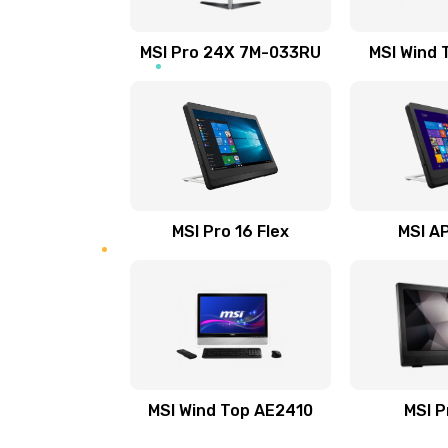
Замена аккумулятора
MSI Pro 24X 7M-033RU
MSI Wind 
Замена клавиатуры
Замена тачпада
Установка драйверов
MSI Pro 16 Flex
MSI AP
Замена жесткого диска
Ремонт цепей питания
Замена видеокарты
MSI Wind Top AE2410
MSI P
Ремонт разъема питания