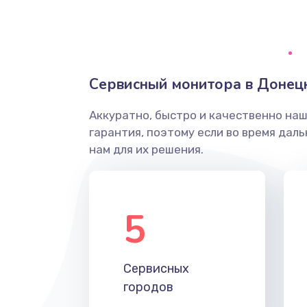
Замена видеочипа
Настройка BIOS
Сервисный монитора в Донец
Ремонт подсветки
Аккуратно, быстро и качественно на
гарантия, поэтому если во время дал
Настройка ОС
нам для их решения.
Чистка от пыли
5
Замена южного моста
Замена материнской платы
Сервисных
городов