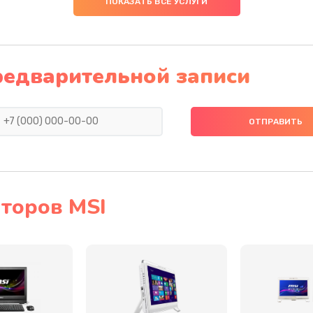
ПОКАЗАТЬ ВСЕ УСЛУГИ
40 мин
2 года
60 мин
3 года
редварительной записи
60 мин
1 год
50 мин
3 года
30 мин
1 год
торов MSI
60 мин
2 года
60 мин
1 год
50 мин
1 год