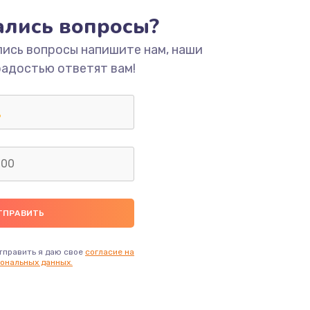
тались вопросы?
ать
лись вопросы напишите нам, наши
радостью ответят вам!
ать
ать
ать
ать
тправить я даю свое
согласие на
ональных данных.