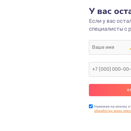
У вас ос
1200 руб.
Заказ
Если у вас оста
специалисты с 
930 руб.
Заказ
1060 руб.
Заказ
1950 руб.
Заказ
1730 руб.
Заказ
Нажимая на кнопку о
обработку моих перс