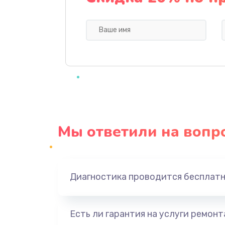
Замена системы охлаждения
Замена процессора
Замена оперативной памяти
Замена микрофона
Мы ответили на вопр
Замена звуковой карты
Замена USB порта
Диагностика проводится бесплат
Замена аккумулятора
Есть ли гарантия на услуги ремон
Замена клавиатуры