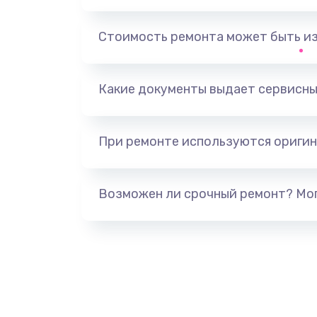
Замена тачпада
Стоимость ремонта может быть и
Установка драйверов
Какие документы выдает сервисны
Замена жесткого диска
При ремонте используются оригин
Ремонт цепей питания
Замена видеокарты
Возможен ли срочный ремонт? Мог
Ремонт разъема питания
Замена видеочипа
Настройка BIOS