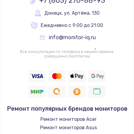
+7 (863) 276-88-93
Настройка BIOS
Донецк
,
 ул. Артёма, 130
650 руб.
Ежедневно с 9:00 до 21:00
Заказать
info@monitor-iq.ru
Ремонт подсветки
Все консультации по телефону в нашем сервисе
1200 руб.
совершенно бесплатны
Заказать
Настройка ОС
930 руб.
Заказать
Ремонт популярных брендов мониторов
Чистка от пыли
Ремонт мониторов Acer
1060 руб.
Ремонт мониторов Asus
Заказать