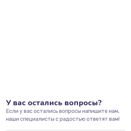
Заказать
Замена клавиатуры
990 руб.
Заказать
Замена тачпада
1500 руб.
Заказать
Установка драйверов
725 руб.
Заказать
У вас остались вопросы?
Если у вас остались вопросы напишите нам,
Замена жесткого диска
наши специалисты с радостью ответят вам!
660 руб.
Заказать