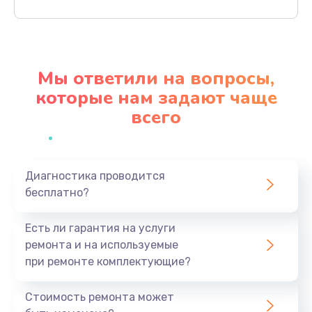
Заказать
Замена термопасты
1095 руб.
Мы ответили на вопросы,
Заказать
которые нам задают чаще
всего
Замена системы охлаждения
1645 руб.
Заказать
Диагностика проводится
бесплатно?
Замена процессора
1545 руб.
Есть ли гарантия на услуги
Заказать
ремонта и на используемые
при ремонте комплектующие?
Замена оперативной памяти
760 руб.
Стоимость ремонта может