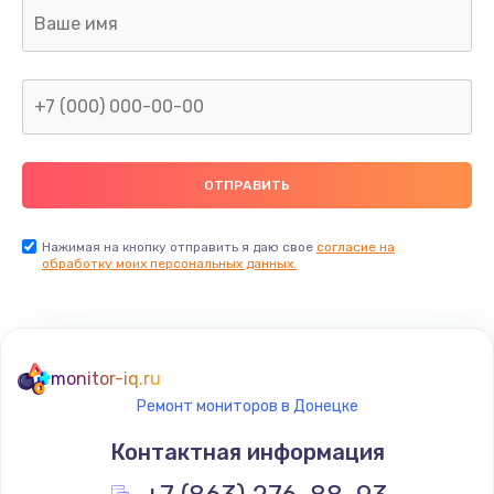
Ремонт цепей питания
2500 руб.
Заказать
Замена видеокарты
1890 руб.
Заказать
Нажимая на кнопку отправить я даю свое
согласие на
обработку моих персональных данных.
Ремонт разъема питания
845 руб.
Заказать
monitor-iq.ru
Ремонт мониторов в Донецке
Замена видеочипа
Контактная информация
2500 руб.
Заказать