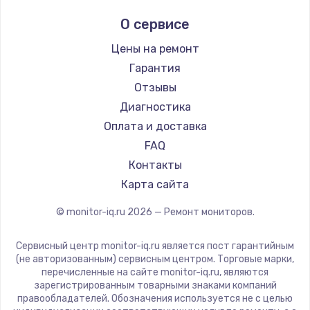
Aorus
О сервисе
Thunderobot
Hisense
Цены на ремонт
АОС
Гарантия
Ardor
Отзывы
Machenike
Диагностика
iru
Оплата и доставка
Titan Army
FAQ
iFFALCON
Контакты
Dahua
Карта сайта
© monitor-iq.ru
2026
— Ремонт мониторов.
Сервисный центр monitor-iq.ru является пост гарантийным
(не авторизованным) сервисным центром. Торговые марки,
перечисленные на сайте monitor-iq.ru, являются
зарегистрированным товарными знаками компаний
правообладателей. Обозначения используется не с целью